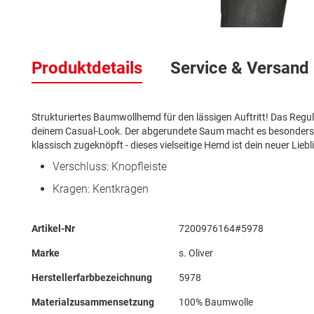
Zum
Anfang
Produktdetails
Service & Versand
der
Bildergalerie
springen
Strukturiertes Baumwollhemd für den lässigen Auftritt! Das Regu
deinem Casual-Look. Der abgerundete Saum macht es besonders al
klassisch zugeknöpft - dieses vielseitige Hemd ist dein neuer Liebl
Verschluss: Knopfleiste
Kragen: Kentkragen
Mehr
Artikel-Nr
7200976164#5978
Informationen
Marke
s. Oliver
Herstellerfarbbezeichnung
5978
Materialzusammensetzung
100% Baumwolle