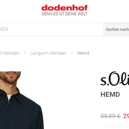
DENN ES IST DEINE WELT
MEN
l-Hemden
Langarm Hemden
Hemd
HEMD
39,99 €
2