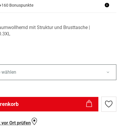
 +160 Bonuspunkte
i
Baumwollhemd mit Struktur und Brusttasche |
0.3XL
e wählen
arenkorb
Zur
Wunschlist
hinzufügen
 vor Ort prüfen