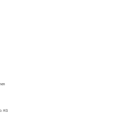
knen
o. KG