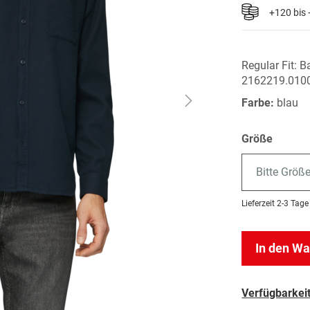
+120 bis
Regular Fit: 
2162219.010
Farbe:
blau
Größe
Bitte Größ
Lieferzeit
2-3 Tage
In den W
Verfügbarkeit