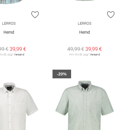
E HINZUFÜGEN
ZUR WUNSCHLISTE HINZUFÜGEN
ZUR W
LERROS
LERROS
Hemd
Hemd
99 €
39,99 €
49,99 €
39,99 €
 MwSt. zzgl.
Versand
inkl. MwSt. zzgl.
Versand
-20%