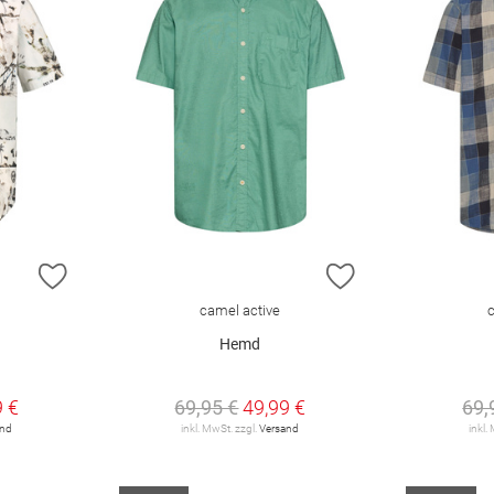
ZUR WUNSCHLISTE HINZUFÜGEN
ZUR WUNSCHLIST
camel active
Hemd
9 €
69,95 €
49,99 €
69,
and
inkl. MwSt. zzgl.
Versand
inkl.