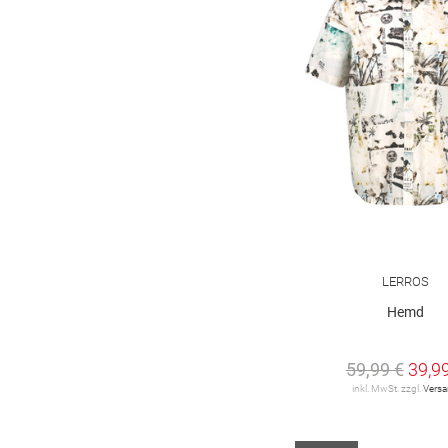
LERROS
Hemd
59,99 €
39,9
inkl. MwSt. zzgl.
Vers