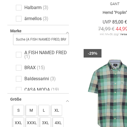
GANT
gepunktet
3
Halbarm
3
Hemd "Poplin
Paisley-Muster
1
ärmellos
3
UVP
85,00 
74,99 €
44,9
Marke
inkl. MwSt. zzgl.
Vers
A FISH NAMED FRED
-29%
1
BRAX
15
Baldessarini
3
CASA MODA
19
Größe
DRYKORN
3
S
M
L
XL
DSTREZZED
3
FYNCH-HATTON
21
XXL
XXXL
3XL
4XL