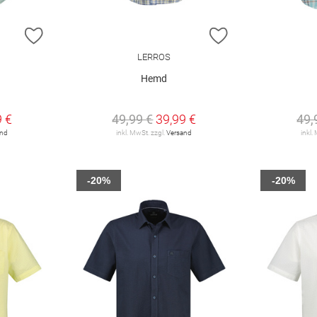
ZUR WUNSCHLISTE HINZUFÜGEN
ZUR WUNSCHLIST
LERROS
Hemd
9 €
49,99 €
39,99 €
49,
and
inkl. MwSt. zzgl.
Versand
inkl.
-20%
-20%