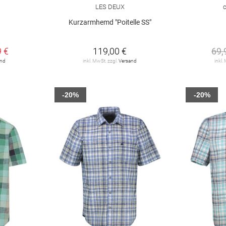
LES DEUX
"
Kurzarmhemd "Poitelle SS"
€
9 €
119,00 €
69,
and
inkl. MwSt. zzgl.
Versand
inkl.
-20%
-20%