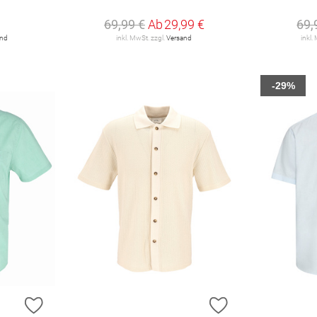
€
69,99 €
Ab
29,99 €
69,
and
inkl. MwSt. zzgl.
Versand
inkl.
-29%
ZUR WUNSCHLISTE HINZUFÜGEN
ZUR WUNSCHLIST