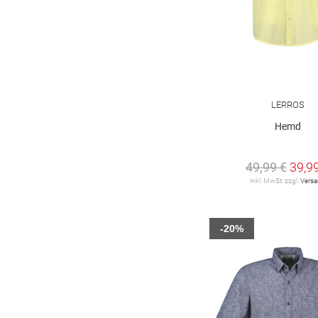
PEGADOR
4
PME LEGEND
12
REDMOND
19
LERROS
S. Oliver Black Label
1
Hemd
TOM TAILOR
18
49,99 €
39,9
Tommy Hilfiger
5
inkl. MwSt. zzgl.
Vers
VANGUARD Clothing
6
-20%
camel active
31
s. Oliver
7