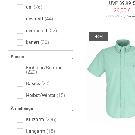
UVP
39,99 
uni
76
29,99 €
inkl. MwSt. zzgl.
Vers
gestreift
44
gemustert
32
-40%
kariert
30
Motivprint
28
Saison
floral
18
Frühjahr/Sommer
229
melange
11
Basics
20
Mottoprint
8
Herbst/Winter
15
Ajour
5
Ärmellänge
All-Over-Print (AOP)
4
Kurzarm
236
Tartan
4
Langarm
15