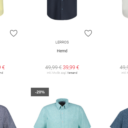
ZUR WUNSCHLISTE HINZUFÜGEN
ZUR WUNSCHLIST
LERROS
Hemd
9 €
49,99 €
39,99 €
49,
and
inkl. MwSt. zzgl.
Versand
inkl.
-20%