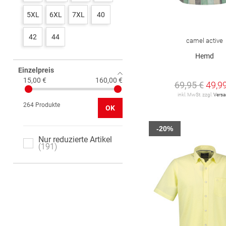
GANT
5
5XL
6XL
7XL
40
JACK&JONES
3
42
44
camel active
JACK&JONES
Hemd
PREMIUM
4
Einzelpreis
LACOSTE
1
15,00 €
160,00 €
69,95 €
49,9
inkl. MwSt. zzgl.
Vers
LERROS
15
264 Produkte
OK
LES DEUX
2
-20%
Levi's
2
Nur reduzierte Artikel
191
Marc O'Polo
18
Marc O'Polo Denim
9
No Excess
19
ONLY & SONS
18