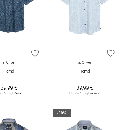
E HINZUFÜGEN
ZUR WUNSCHLISTE HINZUFÜGEN
ZUR W
s. Oliver
s. Oliver
Hemd
Hemd
39,99 €
39,99 €
 MwSt. zzgl.
Versand
inkl. MwSt. zzgl.
Versand
-29%