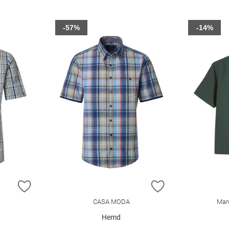
-57%
-14%
ZUR WUNSCHLISTE HINZUFÜGEN
ZUR WUNSCHLIST
CASA MODA
Mar
Hemd