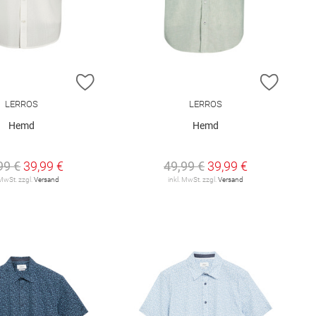
E HINZUFÜGEN
ZUR WUNSCHLISTE HINZUFÜGEN
ZUR W
LERROS
LERROS
Hemd
Hemd
99 €
39,99 €
49,99 €
39,99 €
 MwSt. zzgl.
Versand
inkl. MwSt. zzgl.
Versand