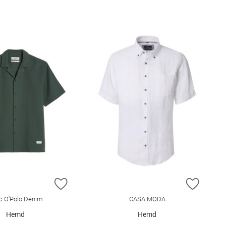
E HINZUFÜGEN
ZUR WUNSCHLISTE HINZUFÜGEN
ZUR W
c O'Polo Denim
CASA MODA
Hemd
Hemd