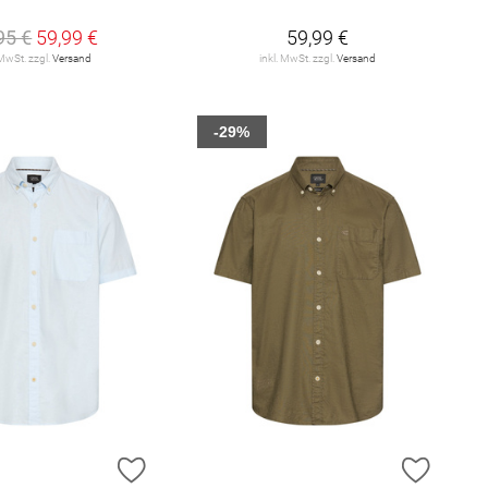
95 €
59,99 €
59,99 €
 MwSt. zzgl.
Versand
inkl. MwSt. zzgl.
Versand
-29%
E HINZUFÜGEN
ZUR WUNSCHLISTE HINZUFÜGEN
ZUR W