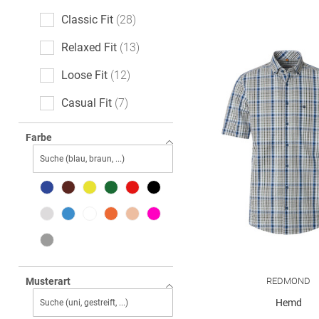
Classic Fit
28
Relaxed Fit
13
Loose Fit
12
Casual Fit
7
Slim Fit
6
Farbe
Oversized
4
Comfort Fit
3
Modern Fit
2
Tailored Fit
1
REDMOND
Musterart
Hemd