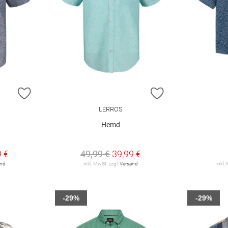
ZUR WUNSCHLISTE HINZUFÜGEN
ZUR WUNSCHLIST
LERROS
Hemd
9 €
49,99 €
39,99 €
and
inkl. MwSt. zzgl.
Versand
inkl.
-29%
-29%