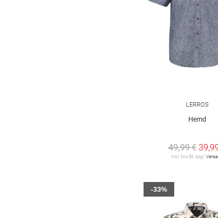
LERROS
Hemd
49,99 €
39,9
inkl. MwSt. zzgl.
Vers
-33%