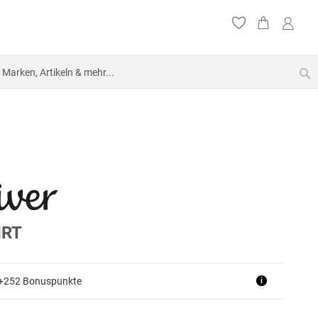
S
IRT
 +252 Bonuspunkte
i