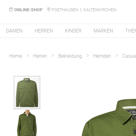
ONLINE-SHOP
POSTHAUSEN
KALTENKIRCHEN
DAMEN
HERREN
KINDER
MARKEN
THE
Home
Herren
Bekleidung
Hemden
Casua
Zum
Ende
der
Bildergalerie
springen