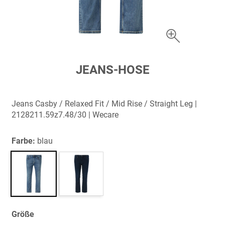
Zum
JEANS-HOSE
Anfang
der
Bildergalerie
Jeans Casby / Relaxed Fit / Mid Rise / Straight Leg |
springen
2128211.59z7.48/30 | Wecare
Farbe:
blau
Größe