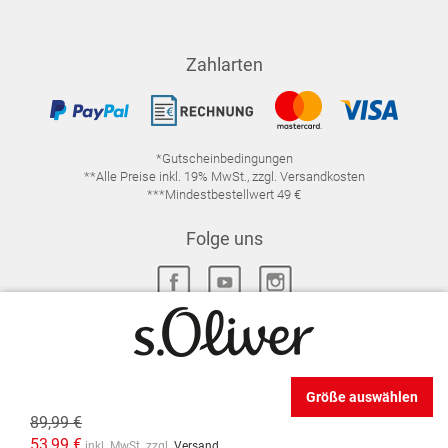
Zahlarten
*Gutscheinbedingungen
**Alle Preise inkl. 19% MwSt., zzgl. Versandkosten
***Mindestbestellwert 49 €
Folge uns
IMPRESSUM
FAQ
DATENSCHUTZ
Größe auswählen
DATENSCHUTZ-EINSTELLUNGEN
WIDERRUFSRECHT
89,99 €
VERTRAG WIDERRUFEN
AGB
53,99 €
inkl. MwSt. zzgl.
Versand