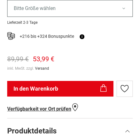
Bitte Größe wählen
Lieferzeit
2-3 Tage
+216 bis +324 Bonuspunkte
i
89,99 €
53,99 €
inkl. MwSt. zzgl.
Versand
In den Warenkorb
Zur
Wunschl
hinzufü
Verfügbarkeit vor Ort prüfen
Produktdetails