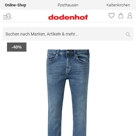
Online-Shop
Posthausen
Kaltenkirchen
Su
Zum
-40%
Ende
der
Bildergalerie
springen