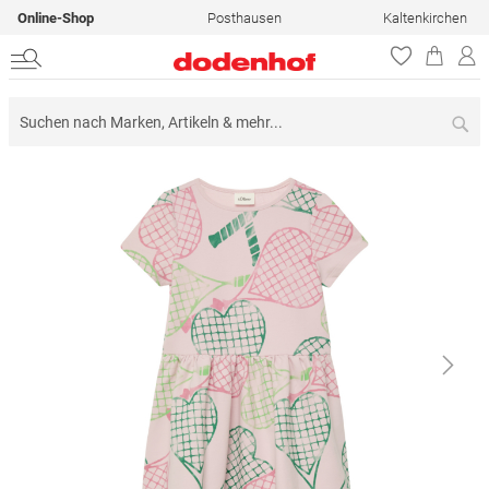
Online-Shop
Posthausen
Kaltenkirchen
Su
Zum
Ende
der
Bildergalerie
springen