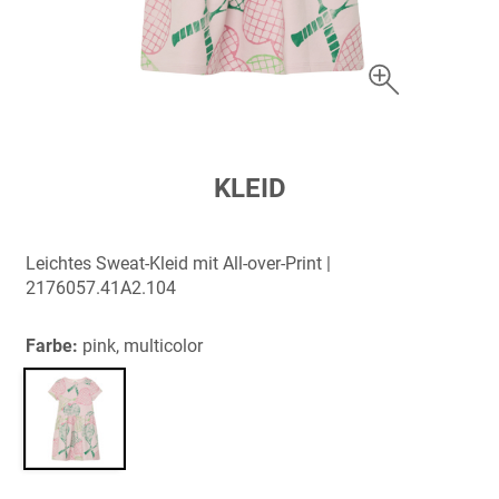
Zum
KLEID
Anfang
der
Bildergalerie
Leichtes Sweat-Kleid mit All-over-Print |
springen
2176057.41A2.104
Farbe:
pink, multicolor