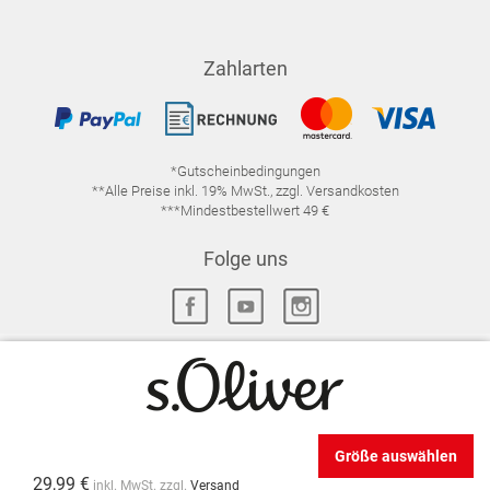
Zahlarten
*Gutscheinbedingungen
**Alle Preise inkl. 19% MwSt., zzgl. Versandkosten
***Mindestbestellwert 49 €
Folge uns
IMPRESSUM
FAQ
DATENSCHUTZ
DATENSCHUTZ-EINSTELLUNGEN
WIDERRUFSRECHT
Größe auswählen
VERTRAG WIDERRUFEN
AGB
29,99 €
inkl. MwSt. zzgl.
Versand