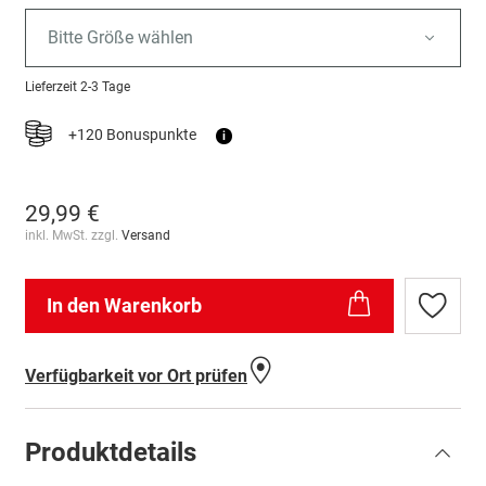
Bitte Größe wählen
Lieferzeit
2-3 Tage
+120 Bonuspunkte
i
29,99 €
inkl. MwSt. zzgl.
Versand
In den Warenkorb
Zur
Wunschl
hinzufü
Verfügbarkeit vor Ort prüfen
Produktdetails