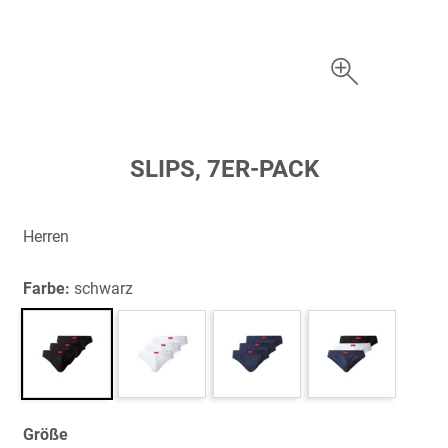
Zum
SLIPS, 7ER-PACK
Anfang
der
Bildergalerie
Herren
springen
Farbe:
schwarz
Größe