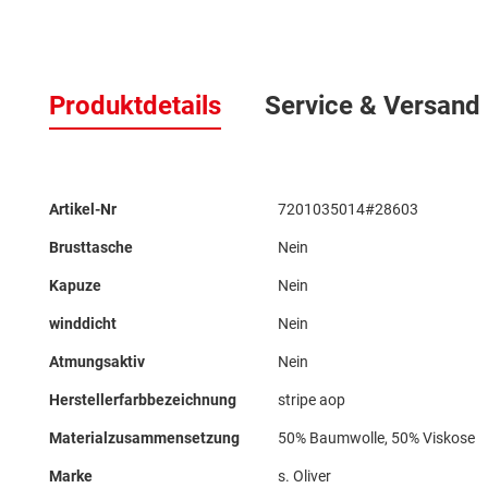
Zum
Anfang
Produktdetails
Service & Versand
der
Bildergalerie
springen
Mehr
Artikel-Nr
7201035014#28603
Informationen
Brusttasche
Nein
Kapuze
Nein
winddicht
Nein
Atmungsaktiv
Nein
Herstellerfarbbezeichnung
stripe aop
Materialzusammensetzung
50% Baumwolle, 50% Viskose
Marke
s. Oliver