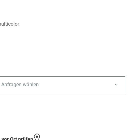
multicolor
 Anfragen wählen
e
 vor Ort prüfen