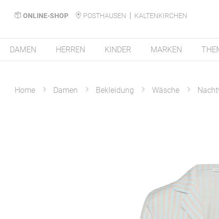
ONLINE-SHOP
POSTHAUSEN
KALTENKIRCHEN
DAMEN
HERREN
KINDER
MARKEN
THE
Home
Damen
Bekleidung
Wäsche
Nacht
Zum
Ende
der
Bildergalerie
springen