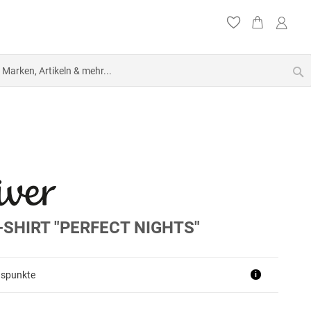
S
SHIRT "PERFECT NIGHTS"
uspunkte
i