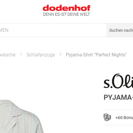
DENN ES IST DEINE WELT
MEN
wäsche
Schlafanzüge
Pyjama-Shirt "Perfect Nights"
PYJAMA-
+60 Bon