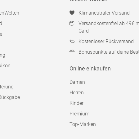
enWelten
Klimaneutraler Versand
d
Versandkostenfrei ab 49€ 
Card
e
Kostenloser Rückversand
Bonuspunkte auf deine Bes
ung
xikon
Online einkaufen
Damen
ferung
Herren
Rückgabe
Kinder
Premium
Top-Marken