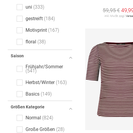
Comfort Fit
7
uni
333
59,95 €
49,9
Cropped Fit
7
inkl. MwSt. zzgl.
Vers
gestreift
184
Flared Fit
2
Motivprint
167
Modern Fit
2
floral
38
Wide Fit
2
melange
28
Saison
Tailored Fit
1
Mottoprint
23
Frühjahr/Sommer
541
Logoprint
13
Herbst/Winter
163
gemustert
13
Basics
149
gepunktet
11
Größen Kategorie
Animalprint
10
Normal
824
Color-Blocking
7
Große Größen
28