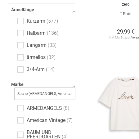
Ajour
6
zero
Ärmellänge
All-Over-Print (AOP)
T-Shirt
6
Kurzarm
577
leopard
5
29,99 €
Halbarm
136
inkl. MwSt. zzgl.
Vers
Paisley-Muster
3
Langarm
33
Denim
2
ärmellos
32
Ethno
1
3/4-Arm
14
Farbverlauf
1
extra kurzer Arm
7
Marke
Fischgrätmuster
1
ARMEDANGELS
8
American Vintage
7
BAUM UND
PFERDGARTEN
4