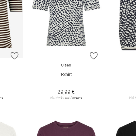
ZUR WUNSCHLISTE HINZUFÜGEN
ZUR WUNSCHLIST
Olsen
T-Shirt
29,99 €
and
inkl. MwSt. zzgl.
Versand
inkl.