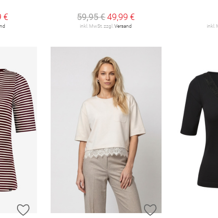
9 €
59,95 €
49,99 €
and
inkl. MwSt. zzgl.
Versand
inkl.
ZUR WUNSCHLISTE HINZUFÜGEN
ZUR WUNSCHLIST