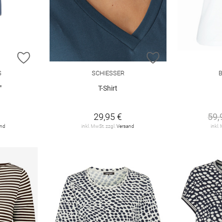
ZUR WUNSCHLISTE HINZUFÜGEN
ZUR WUNSCHLIST
S
SCHIESSER
"
T-Shirt
29,95 €
59,
and
inkl. MwSt. zzgl.
Versand
inkl.