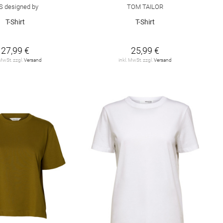
S designed by
TOM TAILOR
T-Shirt
T-Shirt
27,99 €
25,99 €
 MwSt. zzgl.
Versand
inkl. MwSt. zzgl.
Versand