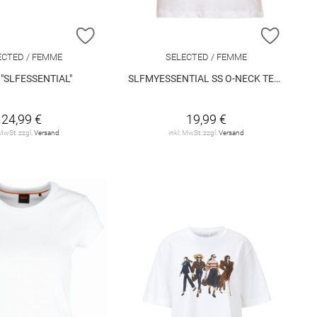
E HINZUFÜGEN
ZUR WUNSCHLISTE HINZUFÜGEN
ZUR W
ECTED / FEMME
SELECTED / FEMME
t "SLFESSENTIAL"
SLFMYESSENTIAL SS O-NECK TEE NOOS
24,99 €
19,99 €
 MwSt. zzgl.
Versand
inkl. MwSt. zzgl.
Versand