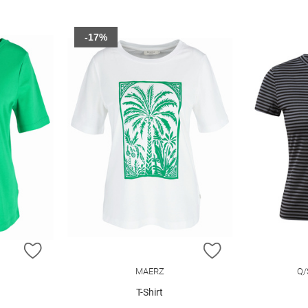
-17%
ZUR WUNSCHLISTE HINZUFÜGEN
ZUR WUNSCHLIST
MAERZ
Q/
T-Shirt