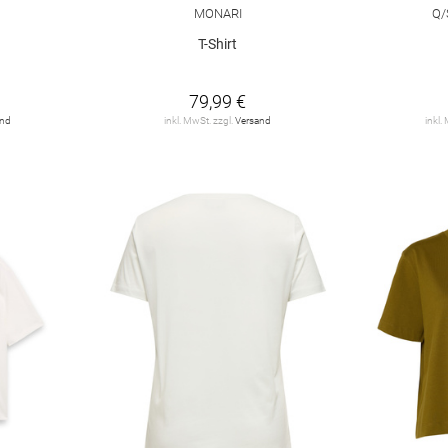
MONARI
Q/
T-Shirt
79,99 €
and
inkl. MwSt. zzgl.
Versand
inkl.