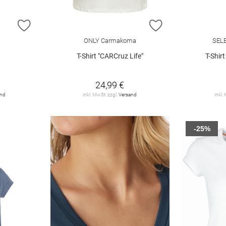
ZUR WUNSCHLISTE HINZUFÜGEN
ZUR WUNSCHLIST
ONLY Carmakoma
SEL
T-Shirt "CARCruz Life"
T-Shir
24,99 €
and
inkl. MwSt. zzgl.
Versand
inkl.
-25%