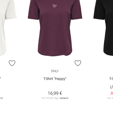
ZUR WUNSCHLISTE HINZUFÜGEN
ZUR WUNSCHLIST
ONLY
"
T-Shirt "Happy"
T-
€
U
16,99 €
and
inkl. MwSt. zzgl.
Versand
inkl.