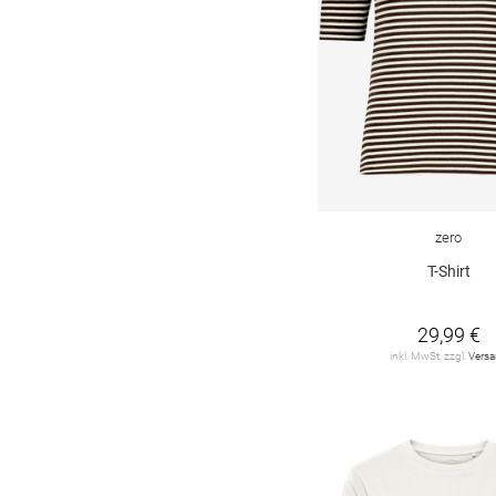
Joseph Ribkoff
3
LIEBLINGSSTÜCK
4
LUISA CERANO
2
LeComte
20
Levi's
3
MAERZ
9
zero
MARC CAIN
9
T-Shirt
MILANO ITALY
3
29,99 €
MONARI
66
inkl. MwSt. zzgl.
Vers
MOS MOSH
3
MSCH
4
MUNTHE
1