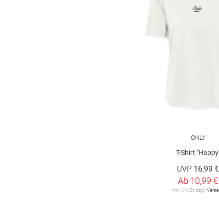
Marc O'Polo
9
Marc O'Polo Denim
16
More & More
44
OH APRIL
3
ONLY
36
ONLY Carmakoma
6
OPUS
15
ONLY
T-Shirt "Happy
OUI
6
UVP
16,99 
Olsen
26
Ab
10,99 €
inkl. MwSt. zzgl.
Vers
Q/S designed by
30
RABE
91