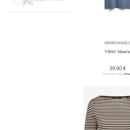
376
DRYKORN
4
Delicatelove
2
FYNCH-HATTON
3
GANT
8
ARMEDANGEL
T-Shirt "Idaara
GARCIA
12
HERRLICHER
3
39,90 €
inkl. MwSt. zzgl.
Vers
HUGO
2
HaILY*S
3
JDY
23
JOOP!
9
JUVIA
3