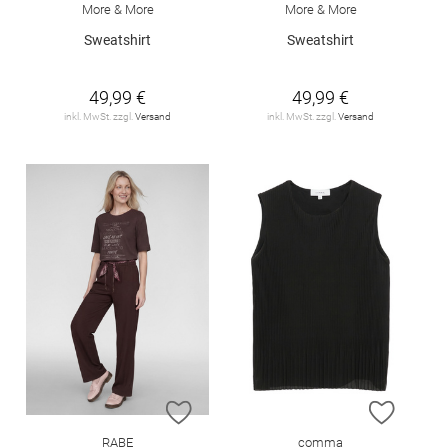
More & More
More & More
Sweatshirt
Sweatshirt
49,99 €
49,99 €
inkl. MwSt. zzgl.
Versand
inkl. MwSt. zzgl.
Versand
ZUR WUNSCHLISTE HINZUFÜGEN
ZUR W
RABE
comma