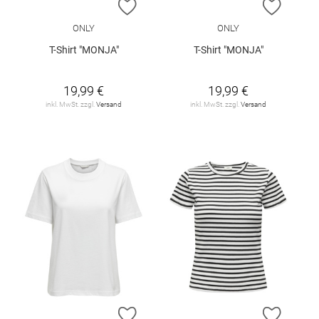
ZUR WUNSCHLISTE HINZUFÜGEN
ZUR W
ONLY
ONLY
T-Shirt "MONJA"
T-Shirt "MONJA"
19,99 €
19,99 €
inkl. MwSt. zzgl.
Versand
inkl. MwSt. zzgl.
Versand
ZUR WUNSCHLISTE HINZUFÜGEN
ZUR W