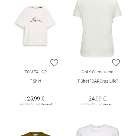
ZUR WUNSCHLISTE HINZUFÜGEN
ZUR W
TOM TAILOR
ONLY Carmakoma
T-Shirt
T-Shirt "CARCruz Life"
25,99 €
24,99 €
inkl. MwSt. zzgl.
Versand
inkl. MwSt. zzgl.
Versand