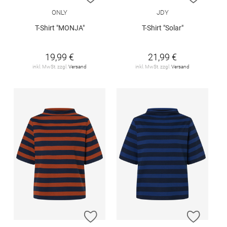
ONLY
JDY
T-Shirt "MONJA"
T-Shirt "Solar"
19,99 €
21,99 €
inkl. MwSt. zzgl.
Versand
inkl. MwSt. zzgl.
Versand
ZUR WUNSCHLISTE HINZUFÜGEN
ZUR W