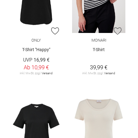
ZUR WUNSCHLISTE HINZUFÜGEN
ZUR W
ONLY
MONARI
T-Shirt "Happy"
T-Shirt
UVP
16,99 €
Ab
10,99 €
39,99 €
inkl. MwSt. zzgl.
Versand
inkl. MwSt. zzgl.
Versand