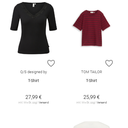
ZUR WUNSCHLISTE HINZUFÜGEN
ZUR W
Q/S designed by
TOM TAILOR
T-Shirt
T-Shirt
27,99 €
25,99 €
inkl. MwSt. zzgl.
Versand
inkl. MwSt. zzgl.
Versand