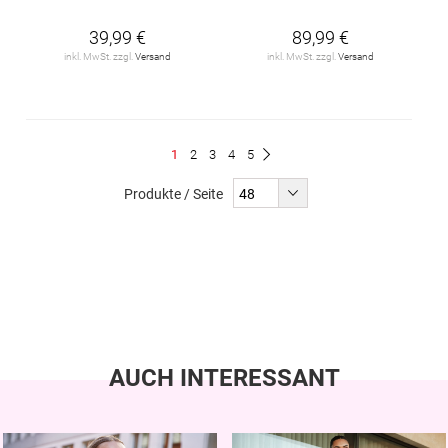
39,99 €
89,99 €
inkl. MwSt. zzgl.
Versand
inkl. MwSt. zzgl.
Versand
Seite
Du
Seite
Seite
Seite
Seite
1
2
3
4
5
Seite
Weiter
liest
Produkte / Seite
gerade
Seite
AUCH INTERESSANT