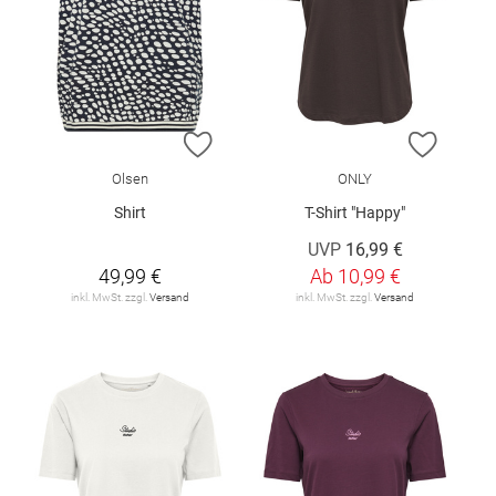
ZUR WUNSCHLISTE HINZUFÜGEN
ZUR W
Olsen
ONLY
Shirt
T-Shirt "Happy"
UVP
16,99 €
49,99 €
Ab
10,99 €
inkl. MwSt. zzgl.
Versand
inkl. MwSt. zzgl.
Versand