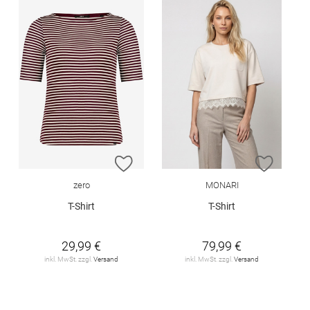
ZUR WUNSCHLISTE HINZUFÜGEN
ZUR W
zero
MONARI
T-Shirt
T-Shirt
29,99 €
79,99 €
inkl. MwSt. zzgl.
Versand
inkl. MwSt. zzgl.
Versand