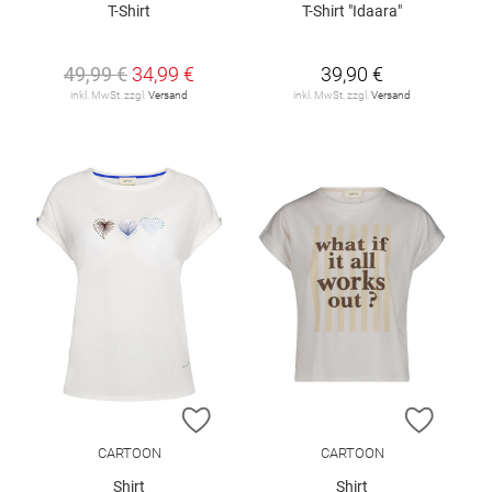
T-Shirt
T-Shirt "Idaara"
49,99 €
34,99 €
39,90 €
inkl. MwSt. zzgl.
Versand
inkl. MwSt. zzgl.
Versand
ZUR WUNSCHLISTE HINZUFÜGEN
ZUR W
CARTOON
CARTOON
Shirt
Shirt