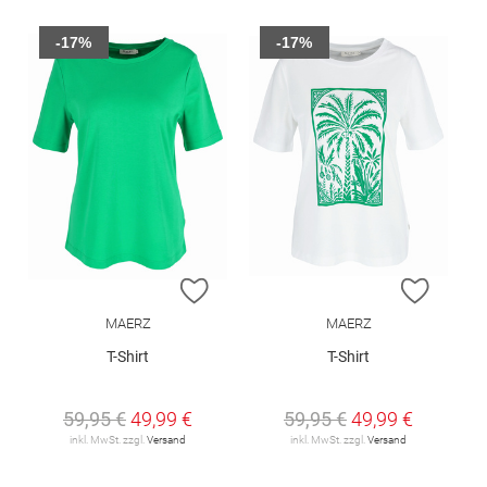
-17%
-17%
ZUR WUNSCHLISTE HINZUFÜGEN
ZUR W
MAERZ
MAERZ
T-Shirt
T-Shirt
59,95 €
49,99 €
59,95 €
49,99 €
inkl. MwSt. zzgl.
Versand
inkl. MwSt. zzgl.
Versand