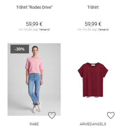
T-Shirt "Rodeo Drive"
T-Shirt
59,99 €
59,99 €
inkl. MwSt. zzgl.
Versand
inkl. MwSt. zzgl.
Versand
-30%
ZUR WUNSCHLISTE HINZUFÜGEN
ZUR W
RABE
ARMEDANGELS