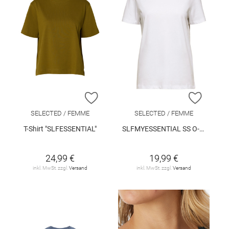
ZUR WUNSCHLISTE HINZUFÜGEN
ZUR W
SELECTED / FEMME
SELECTED / FEMME
T-Shirt "SLFESSENTIAL"
SLFMYESSENTIAL SS O-NECK TEE NOOS
24,99 €
19,99 €
inkl. MwSt. zzgl.
Versand
inkl. MwSt. zzgl.
Versand