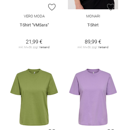
ZUR WUNSCHLISTE HINZUFÜGEN
ZUR W
VERO MODA
MONARI
T-Shirt "VMSara"
T-Shirt
21,99 €
89,99 €
inkl. MwSt. zzgl.
Versand
inkl. MwSt. zzgl.
Versand