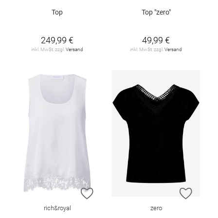
Top
Top "zero"
249,99 €
49,99 €
inkl. MwSt. zzgl.
Versand
inkl. MwSt. zzgl.
Versand
ZUR WUNSCHLISTE HINZUFÜGEN
ZUR W
rich&royal
zero