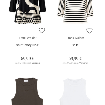
ZUR WUNSCHLISTE HINZUFÜGEN
ZUR W
Frank Walder
Frank Walder
Shirt "Ivory Noir"
Shirt
59,99 €
69,99 €
inkl. MwSt. zzgl.
Versand
inkl. MwSt. zzgl.
Versand