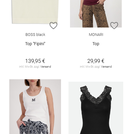
ZUR WUNSCHLISTE HINZUFÜGEN
ZUR W
BOSS black
MONARI
Top "Fipini"
Top
139,95 €
29,99 €
inkl. MwSt. zzgl.
Versand
inkl. MwSt. zzgl.
Versand