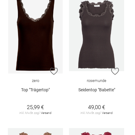
ZUR WUNSCHLISTE HINZUFÜGEN
ZUR W
zero
rosemunde
Top "Trägertop"
Seidentop "Babette"
25,99 €
49,00 €
inkl. MwSt. zzgl.
Versand
inkl. MwSt. zzgl.
Versand