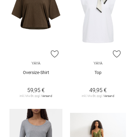
ZUR WUNSCHLISTE HINZUFÜGEN
ZUR W
YAYA
YAYA
Oversize-Shirt
Top
59,95 €
49,95 €
inkl. MwSt. zzgl.
Versand
inkl. MwSt. zzgl.
Versand