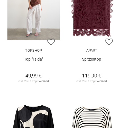
ZUR WUNSCHLISTE HINZUFÜGEN
ZUR W
TOPSHOP
APART
Top "Tsida"
Spitzentop
49,99 €
119,90 €
inkl. MwSt. zzgl.
Versand
inkl. MwSt. zzgl.
Versand