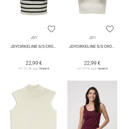
ZUR WUNSCHLISTE HINZUFÜGEN
ZUR W
JDY
JDY
JDYCIRKELINE S/S CROP TOP KNT
JDYCIRKELINE S/S CROP TOP KNT
22,99 €
22,99 €
inkl. MwSt. zzgl.
Versand
inkl. MwSt. zzgl.
Versand