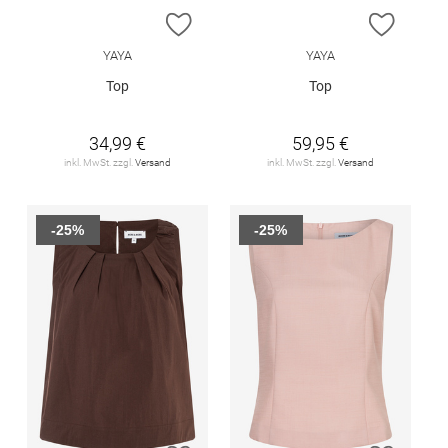
ZUR WUNSCHLISTE HINZUFÜGEN
ZUR W
YAYA
YAYA
Top
Top
34,99 €
59,95 €
inkl. MwSt. zzgl.
Versand
inkl. MwSt. zzgl.
Versand
-25%
-25%