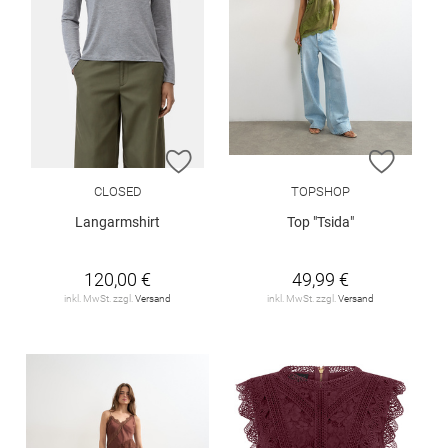
ZUR WUNSCHLISTE HINZUFÜGEN
ZUR W
CLOSED
TOPSHOP
Langarmshirt
Top "Tsida"
120,00 €
49,99 €
inkl. MwSt. zzgl.
Versand
inkl. MwSt. zzgl.
Versand