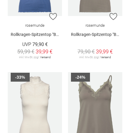
ZUR WUNSCHLISTE HINZUFÜGEN
ZUR W
rosemunde
rosemunde
Rollkragen-Spitzentop "Benita"
Rollkragen-Spitzentop "Benita"
UVP
79,90 €
59,99 €
39,99 €
79,90 €
39,99 €
inkl. MwSt. zzgl.
Versand
inkl. MwSt. zzgl.
Versand
-33%
-24%