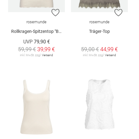
ZUR WUNSCHLISTE HINZUFÜGEN
ZUR W
rosemunde
rosemunde
Rollkragen-Spitzentop "Benita"
Träger-Top
UVP
79,90 €
59,99 €
39,99 €
59,00 €
44,99 €
inkl. MwSt. zzgl.
Versand
inkl. MwSt. zzgl.
Versand