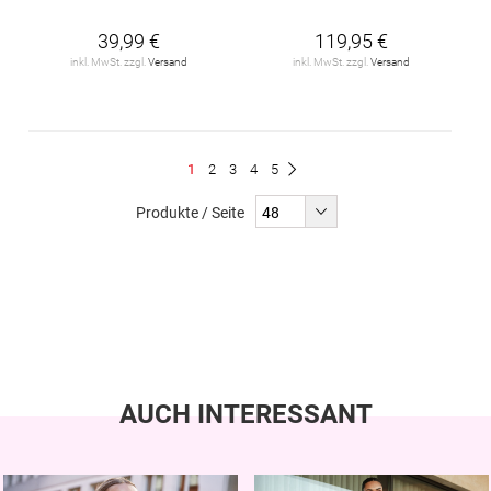
39,99 €
119,95 €
inkl. MwSt. zzgl.
Versand
inkl. MwSt. zzgl.
Versand
Seite
Du
Seite
Seite
Seite
Seite
1
2
3
4
5
Seite
Weiter
liest
Produkte / Seite
gerade
Seite
AUCH INTERESSANT