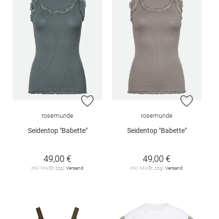
ZUR WUNSCHLISTE HINZUFÜGEN
ZUR W
rosemunde
rosemunde
Seidentop "Babette"
Seidentop "Babette"
49,00 €
49,00 €
inkl. MwSt. zzgl.
Versand
inkl. MwSt. zzgl.
Versand