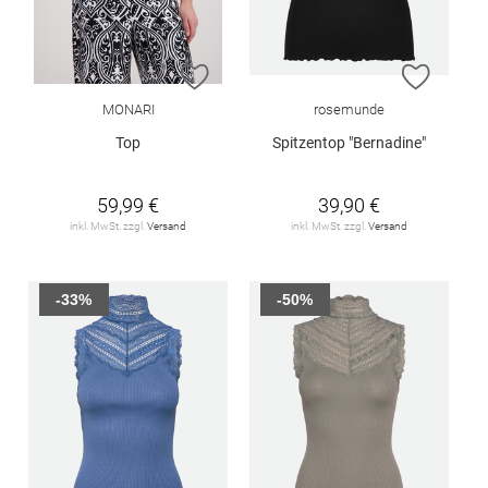
ZUR WUNSCHLISTE HINZUFÜGEN
ZUR W
MONARI
rosemunde
Top
Spitzentop "Bernadine"
59,99 €
39,90 €
inkl. MwSt. zzgl.
Versand
inkl. MwSt. zzgl.
Versand
-33%
-50%