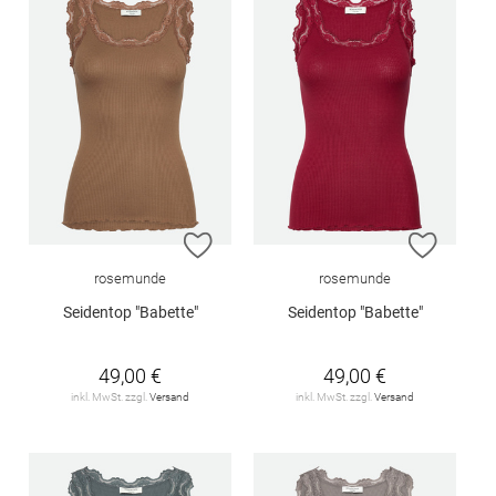
ZUR WUNSCHLISTE HINZUFÜGEN
ZUR W
rosemunde
rosemunde
Seidentop "Babette"
Seidentop "Babette"
49,00 €
49,00 €
inkl. MwSt. zzgl.
Versand
inkl. MwSt. zzgl.
Versand