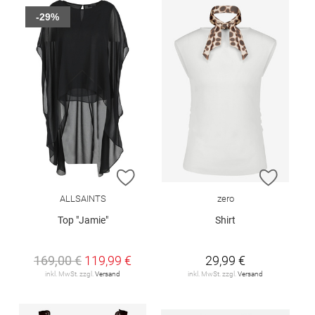
-29%
ZUR WUNSCHLISTE HINZUFÜGEN
ZUR W
ALLSAINTS
zero
Top "Jamie"
Shirt
169,00 €
119,99 €
29,99 €
inkl. MwSt. zzgl.
Versand
inkl. MwSt. zzgl.
Versand