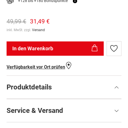
+128 bis +180 Bonuspunkte
i
49,99 €
31,49 €
inkl. MwSt. zzgl.
Versand
In den Warenkorb
Zur
Wunschl
hinzufü
Verfügbarkeit vor Ort prüfen
Produktdetails
Service & Versand