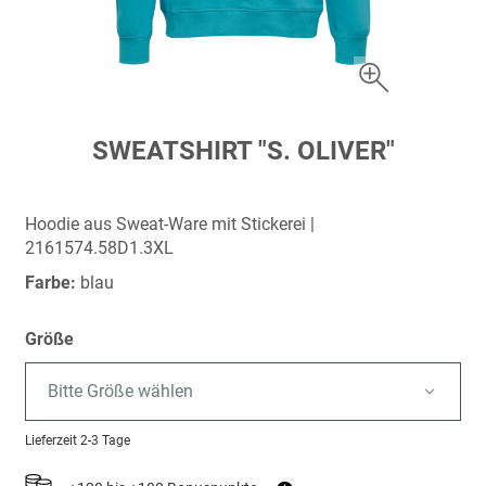
Zum
SWEATSHIRT "S. OLIVER"
Anfang
der
Bildergalerie
Hoodie aus Sweat-Ware mit Stickerei |
springen
2161574.58D1.3XL
Farbe:
blau
Größe
Bitte Größe wählen
Lieferzeit
2-3 Tage