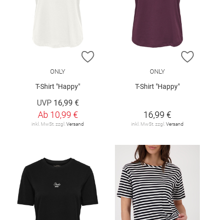
ZUR WUNSCHLISTE HINZUFÜGEN
ZUR W
ONLY
ONLY
T-Shirt "Happy"
T-Shirt "Happy"
UVP
16,99 €
Ab
10,99 €
16,99 €
inkl. MwSt. zzgl.
Versand
inkl. MwSt. zzgl.
Versand