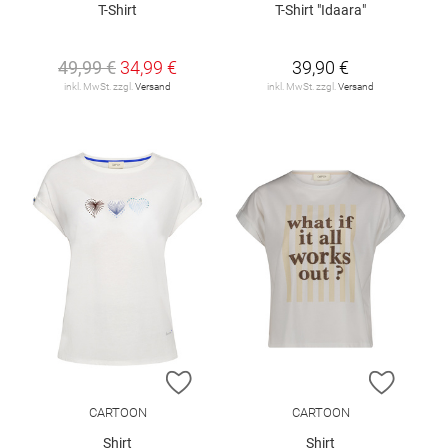
T-Shirt
T-Shirt "Idaara"
49,99 €
34,99 €
39,90 €
inkl. MwSt. zzgl.
Versand
inkl. MwSt. zzgl.
Versand
ZUR WUNSCHLISTE HINZUFÜGEN
ZUR W
CARTOON
CARTOON
Shirt
Shirt