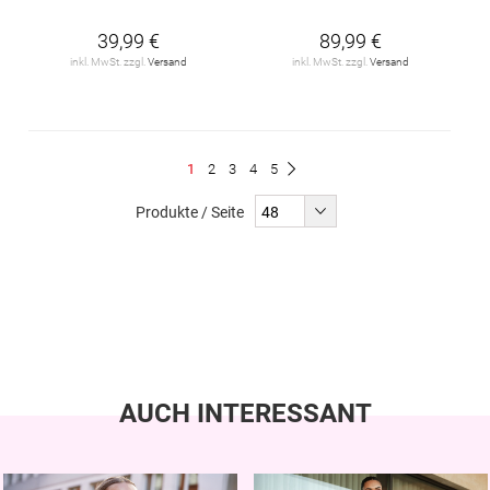
39,99 €
89,99 €
inkl. MwSt. zzgl.
Versand
inkl. MwSt. zzgl.
Versand
Seite
Du
Seite
Seite
Seite
Seite
1
2
3
4
5
Seite
Weiter
liest
Produkte / Seite
gerade
Seite
AUCH INTERESSANT