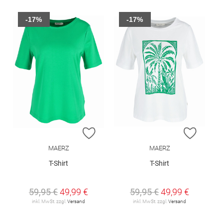
-17%
-17%
ZUR WUNSCHLISTE HINZUFÜGEN
ZUR W
MAERZ
MAERZ
T-Shirt
T-Shirt
59,95 €
49,99 €
59,95 €
49,99 €
inkl. MwSt. zzgl.
Versand
inkl. MwSt. zzgl.
Versand