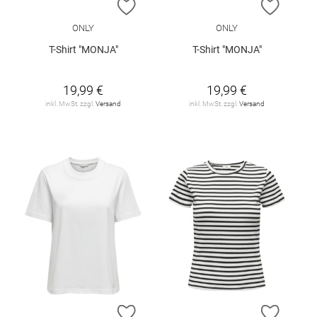
ZUR WUNSCHLISTE HINZUFÜGEN
ZUR W
ONLY
ONLY
T-Shirt "MONJA"
T-Shirt "MONJA"
19,99 €
19,99 €
inkl. MwSt. zzgl.
Versand
inkl. MwSt. zzgl.
Versand
ZUR WUNSCHLISTE HINZUFÜGEN
ZUR W