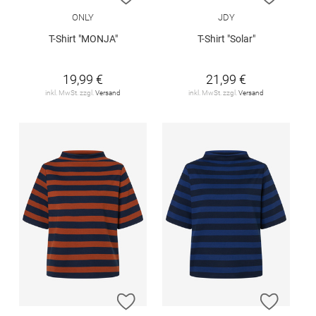
ONLY
JDY
T-Shirt "MONJA"
T-Shirt "Solar"
19,99 €
21,99 €
inkl. MwSt. zzgl.
Versand
inkl. MwSt. zzgl.
Versand
ZUR WUNSCHLISTE HINZUFÜGEN
ZUR W