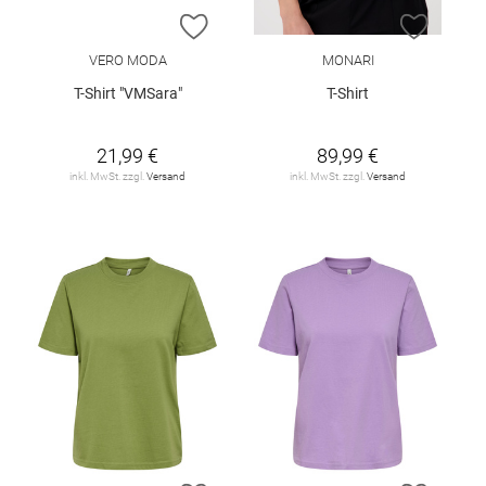
ZUR WUNSCHLISTE HINZUFÜGEN
ZUR W
VERO MODA
MONARI
T-Shirt "VMSara"
T-Shirt
21,99 €
89,99 €
inkl. MwSt. zzgl.
Versand
inkl. MwSt. zzgl.
Versand