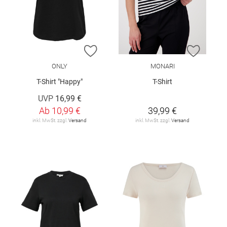
ZUR WUNSCHLISTE HINZUFÜGEN
ZUR W
ONLY
MONARI
T-Shirt "Happy"
T-Shirt
UVP
16,99 €
Ab
10,99 €
39,99 €
inkl. MwSt. zzgl.
Versand
inkl. MwSt. zzgl.
Versand