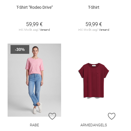
T-Shirt "Rodeo Drive"
T-Shirt
59,99 €
59,99 €
inkl. MwSt. zzgl.
Versand
inkl. MwSt. zzgl.
Versand
-30%
ZUR WUNSCHLISTE HINZUFÜGEN
ZUR W
RABE
ARMEDANGELS