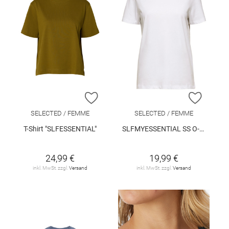
ZUR WUNSCHLISTE HINZUFÜGEN
ZUR W
SELECTED / FEMME
SELECTED / FEMME
T-Shirt "SLFESSENTIAL"
SLFMYESSENTIAL SS O-NECK TEE NOOS
24,99 €
19,99 €
inkl. MwSt. zzgl.
Versand
inkl. MwSt. zzgl.
Versand