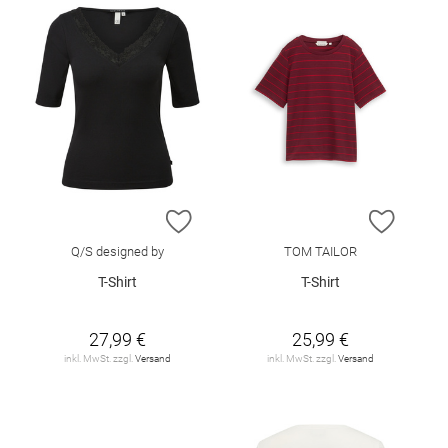
ZUR WUNSCHLISTE HINZUFÜGEN
ZUR W
Q/S designed by
TOM TAILOR
T-Shirt
T-Shirt
27,99 €
25,99 €
inkl. MwSt. zzgl.
Versand
inkl. MwSt. zzgl.
Versand