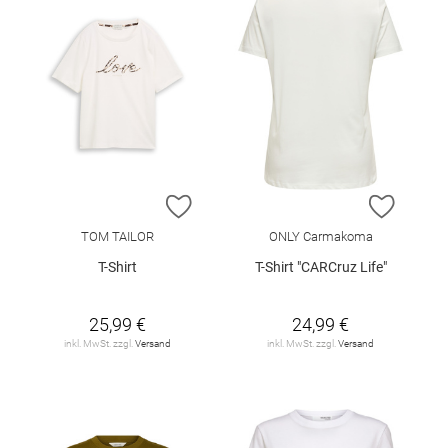
ZUR WUNSCHLISTE HINZUFÜGEN
ZUR W
TOM TAILOR
ONLY Carmakoma
T-Shirt
T-Shirt "CARCruz Life"
25,99 €
24,99 €
inkl. MwSt. zzgl.
Versand
inkl. MwSt. zzgl.
Versand