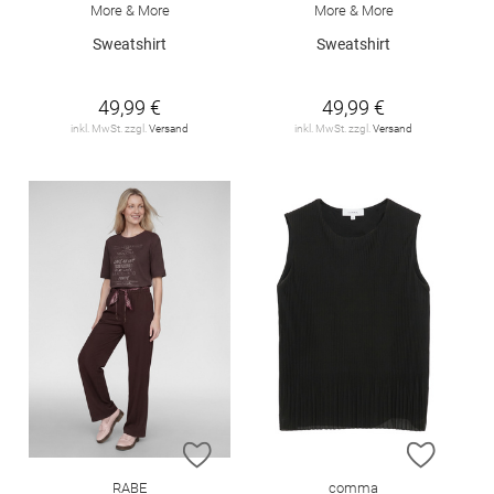
More & More
More & More
Sweatshirt
Sweatshirt
49,99 €
49,99 €
inkl. MwSt. zzgl.
Versand
inkl. MwSt. zzgl.
Versand
ZUR WUNSCHLISTE HINZUFÜGEN
ZUR W
RABE
comma