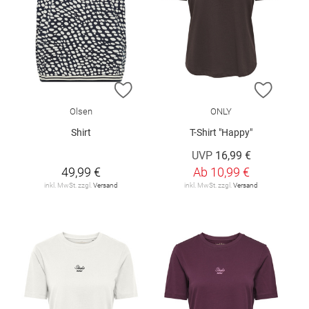
ZUR WUNSCHLISTE HINZUFÜGEN
ZUR W
Olsen
ONLY
Shirt
T-Shirt "Happy"
UVP
16,99 €
49,99 €
Ab
10,99 €
inkl. MwSt. zzgl.
Versand
inkl. MwSt. zzgl.
Versand