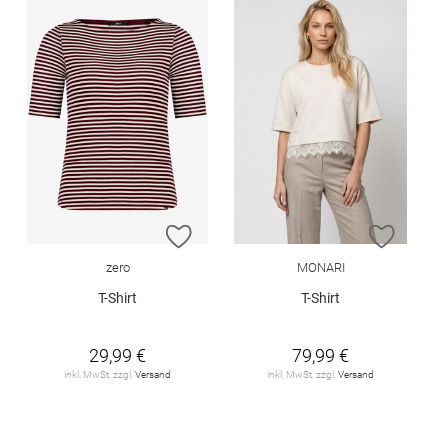
ZUR WUNSCHLISTE HINZUFÜGEN
ZUR W
zero
MONARI
T-Shirt
T-Shirt
29,99 €
79,99 €
inkl. MwSt. zzgl.
Versand
inkl. MwSt. zzgl.
Versand