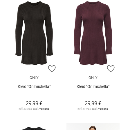
ZUR WUNSCHLISTE HINZUFÜGEN
ZUR W
ONLY
ONLY
Kleid "Onlmichella"
Kleid "Onlmichella"
29,99 €
29,99 €
inkl. MwSt. zzgl.
Versand
inkl. MwSt. zzgl.
Versand