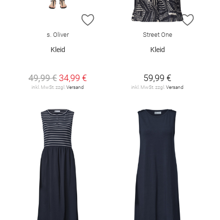
ZUR WUNSCHLISTE HINZUFÜGEN
ZUR W
s. Oliver
Street One
Kleid
Kleid
49,99 €
34,99 €
59,99 €
inkl. MwSt. zzgl.
Versand
inkl. MwSt. zzgl.
Versand