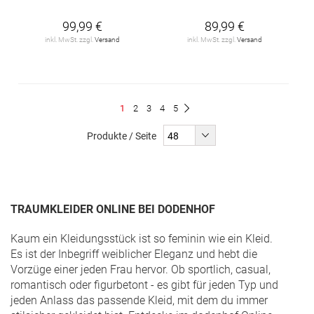
99,99 €
89,99 €
inkl. MwSt. zzgl.
Versand
inkl. MwSt. zzgl.
Versand
Seite
Du
Seite
Seite
Seite
Seite
1
2
3
4
5
Seite
Weiter
liest
Produkte / Seite
gerade
Seite
TRAUMKLEIDER ONLINE BEI DODENHOF
Kaum ein Kleidungsstück ist so feminin wie ein Kleid.
Es ist der Inbegriff weiblicher Eleganz und hebt die
Vorzüge einer jeden Frau hervor. Ob sportlich, casual,
romantisch oder figurbetont - es gibt für jeden Typ und
jeden Anlass das passende Kleid, mit dem du immer