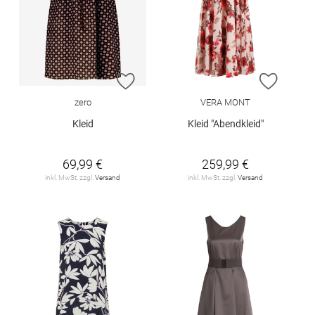
ZUR WUNSCHLISTE HINZUFÜGEN
ZUR W
zero
VERA MONT
Kleid
Kleid "Abendkleid"
69,99 €
259,99 €
inkl. MwSt. zzgl.
Versand
inkl. MwSt. zzgl.
Versand