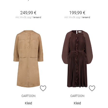
249,99 €
199,99 €
inkl. MwSt. zzgl.
Versand
inkl. MwSt. zzgl.
Versand
ZUR WUNSCHLISTE HINZUFÜGEN
ZUR W
CARTOON
CARTOON
Kleid
Kleid