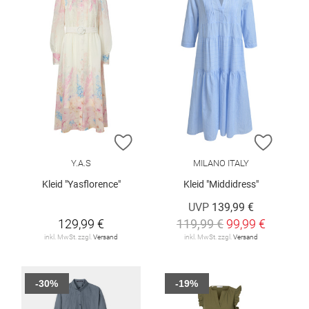
ZUR WUNSCHLISTE HINZUFÜGEN
ZUR W
Y.A.S
MILANO ITALY
Kleid "Yasflorence"
Kleid "Middidress"
UVP
139,99 €
129,99 €
119,99 €
99,99 €
inkl. MwSt. zzgl.
Versand
inkl. MwSt. zzgl.
Versand
-30%
-19%