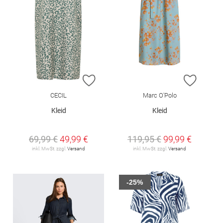
ZUR WUNSCHLISTE HINZUFÜGEN
ZUR W
CECIL
Marc O'Polo
Kleid
Kleid
69,99 €
49,99 €
119,95 €
99,99 €
inkl. MwSt. zzgl.
Versand
inkl. MwSt. zzgl.
Versand
-25%