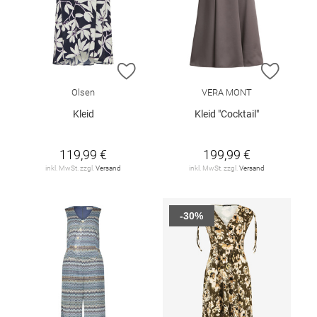
ZUR WUNSCHLISTE HINZUFÜGEN
ZUR W
Olsen
VERA MONT
Kleid
Kleid "Cocktail"
119,99 €
199,99 €
inkl. MwSt. zzgl.
Versand
inkl. MwSt. zzgl.
Versand
-30%