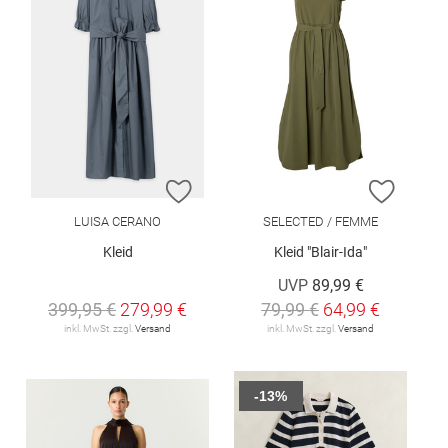
ZUR WUNSCHLISTE HINZUFÜGEN
ZUR W
LUISA CERANO
SELECTED / FEMME
Kleid
Kleid "Blair-Ida"
UVP
89,99 €
399,95 €
279,99 €
79,99 €
64,99 €
inkl. MwSt. zzgl.
Versand
inkl. MwSt. zzgl.
Versand
-13%