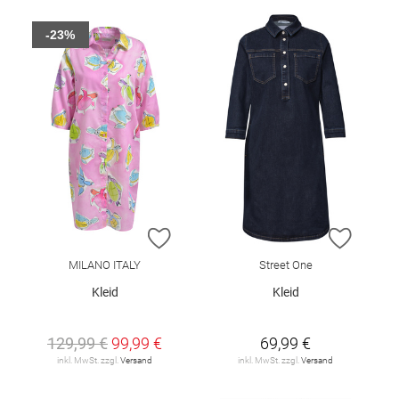
-23%
ZUR WUNSCHLISTE HINZUFÜGEN
ZUR W
MILANO ITALY
Street One
Kleid
Kleid
129,99 €
99,99 €
69,99 €
inkl. MwSt. zzgl.
Versand
inkl. MwSt. zzgl.
Versand