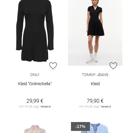
ZUR WUNSCHLISTE HINZUFÜGEN
ZUR W
ONLY
TOMMY JEANS
Kleid "Onlmichella"
Kleid
29,99 €
79,90 €
inkl. MwSt. zzgl.
Versand
inkl. MwSt. zzgl.
Versand
-17%