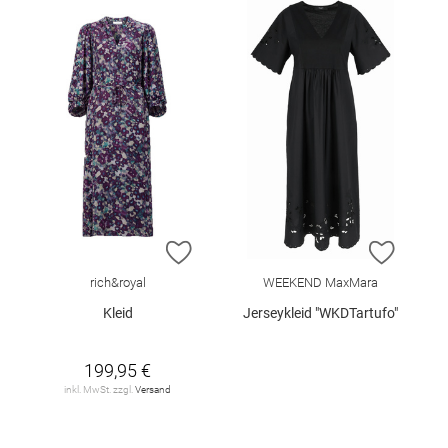
ZUR WUNSCHLISTE HINZUFÜGEN
ZUR W
rich&royal
WEEKEND MaxMara
Kleid
Jerseykleid "WKDTartufo"
199,95 €
inkl. MwSt. zzgl.
Versand