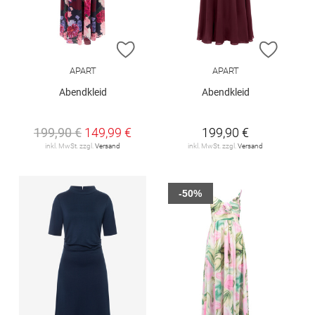
ZUR WUNSCHLISTE HINZUFÜGEN
ZUR W
APART
APART
Abendkleid
Abendkleid
199,90 €
149,99 €
199,90 €
inkl. MwSt. zzgl.
Versand
inkl. MwSt. zzgl.
Versand
-50%