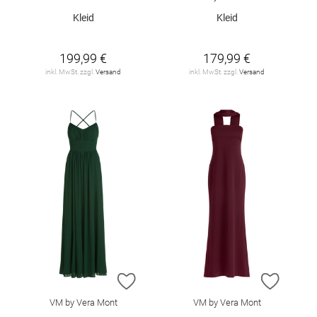
Kleid
Kleid
199,99 €
179,99 €
inkl. MwSt. zzgl.
Versand
inkl. MwSt. zzgl.
Versand
ZUR WUNSCHLISTE HINZUFÜGEN
ZUR W
VM by Vera Mont
VM by Vera Mont