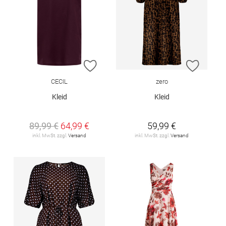
ZUR WUNSCHLISTE HINZUFÜGEN
ZUR W
CECIL
zero
Kleid
Kleid
89,99 €
64,99 €
59,99 €
inkl. MwSt. zzgl.
Versand
inkl. MwSt. zzgl.
Versand