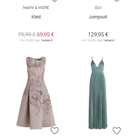
hearts & MORE
OUI
Kleid
Jumpsuit
79,99 €
69,99 €
129,95 €
inkl. MwSt. zzgl.
Versand
inkl. MwSt. zzgl.
Versand
ZUR WUNSCHLISTE HINZUFÜGEN
ZUR W