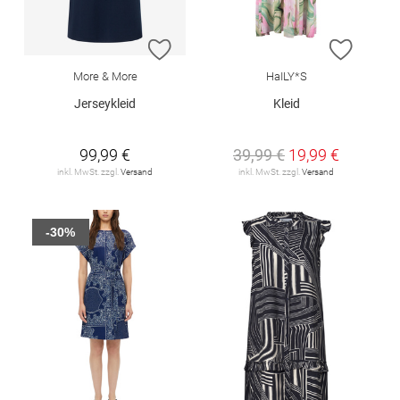
ZUR WUNSCHLISTE HINZUFÜGEN
ZUR W
More & More
HaILY*S
Jerseykleid
Kleid
99,99 €
39,99 €
19,99 €
inkl. MwSt. zzgl.
Versand
inkl. MwSt. zzgl.
Versand
-30%