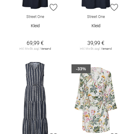
ZUR WUNSCHLISTE HINZUFÜGEN
ZUR W
Street One
Street One
Kleid
Kleid
69,99 €
39,99 €
inkl. MwSt. zzgl.
Versand
inkl. MwSt. zzgl.
Versand
-33%