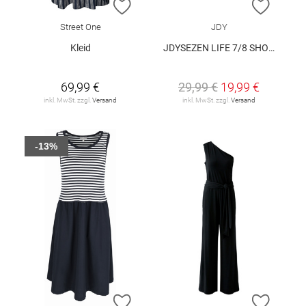
ZUR WUNSCHLISTE HINZUFÜGEN
ZUR W
Street One
JDY
Kleid
JDYSEZEN LIFE 7/8 SHORT DRESS WVN DIA
69,99 €
29,99 €
19,99 €
inkl. MwSt. zzgl.
Versand
inkl. MwSt. zzgl.
Versand
-13%
ZUR WUNSCHLISTE HINZUFÜGEN
ZUR W