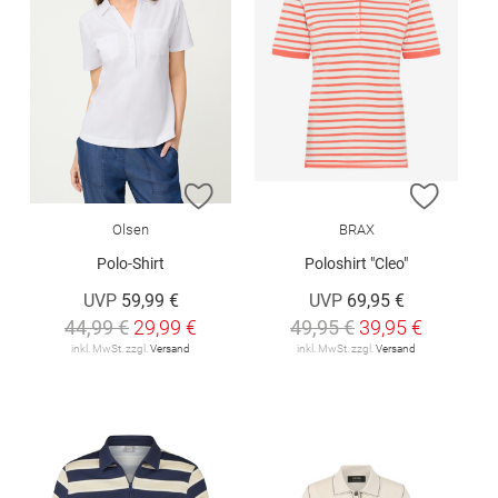
ZUR WUNSCHLISTE HINZUFÜGEN
ZUR W
Olsen
BRAX
Polo-Shirt
Poloshirt "Cleo"
UVP
59,99 €
UVP
69,95 €
44,99 €
29,99 €
49,95 €
39,95 €
inkl. MwSt. zzgl.
Versand
inkl. MwSt. zzgl.
Versand