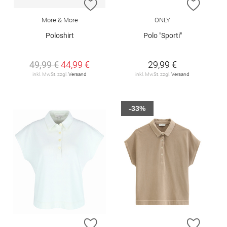
ZUR WUNSCHLISTE HINZUFÜGEN
ZUR W
More & More
ONLY
Poloshirt
Polo "Sporti"
49,99 €
44,99 €
29,99 €
inkl. MwSt. zzgl.
Versand
inkl. MwSt. zzgl.
Versand
-33%
ZUR WUNSCHLISTE HINZUFÜGEN
ZUR W