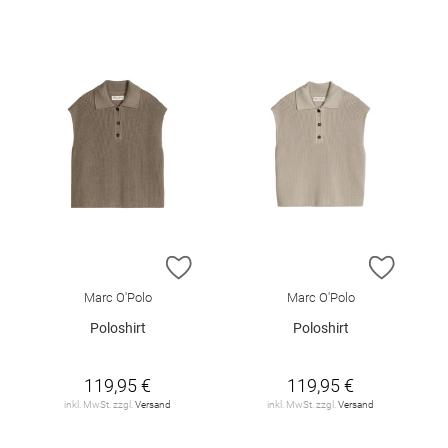
ZUR WUNSCHLISTE HINZUFÜGEN
ZUR W
Marc O'Polo
Marc O'Polo
Poloshirt
Poloshirt
119,95 €
119,95 €
inkl. MwSt. zzgl.
Versand
inkl. MwSt. zzgl.
Versand