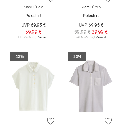
Marc O'Polo
Marc O'Polo
Poloshirt
Poloshirt
UVP
69,95 €
UVP
69,95 €
59,99 €
59,99 €
39,99 €
inkl. MwSt. zzgl.
Versand
inkl. MwSt. zzgl.
Versand
-13%
-33%
ZUR WUNSCHLISTE HINZUFÜGEN
ZUR W