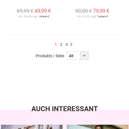
69,99 €
49,99 €
90,00 €
79,99 €
inkl. MwSt. zzgl.
Versand
inkl. MwSt. zzgl.
Versand
Seite
Du
Seite
Seite
1
2
3
Seite
Weiter
liest
Produkte / Seite
gerade
Seite
AUCH INTERESSANT