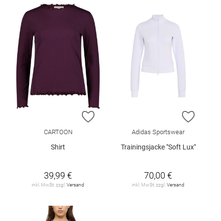
ZUR WUNSCHLISTE HINZUFÜGEN
ZUR W
CARTOON
Adidas Sportswear
Shirt
Trainingsjacke "Soft Lux"
39,99 €
70,00 €
inkl. MwSt. zzgl.
Versand
inkl. MwSt. zzgl.
Versand