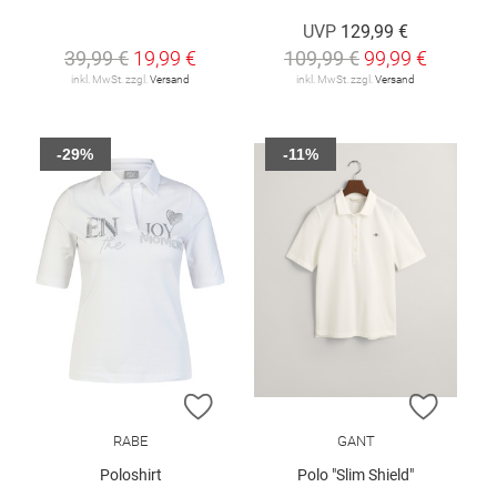
UVP
129,99 €
39,99 €
19,99 €
109,99 €
99,99 €
inkl. MwSt. zzgl.
Versand
inkl. MwSt. zzgl.
Versand
-29%
-11%
ZUR WUNSCHLISTE HINZUFÜGEN
ZUR W
RABE
GANT
Poloshirt
Polo "Slim Shield"