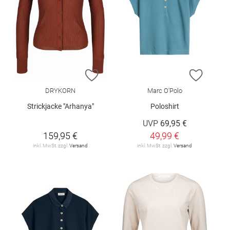
ZUR WUNSCHLISTE HINZUFÜGEN
ZUR W
DRYKORN
Marc O'Polo
Strickjacke "Arhanya"
Poloshirt
UVP
69,95 €
159,95 €
49,99 €
inkl. MwSt. zzgl.
Versand
inkl. MwSt. zzgl.
Versand