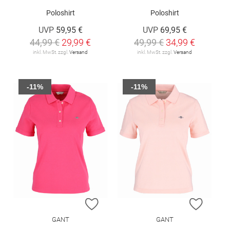
Poloshirt
Poloshirt
UVP
59,95 €
UVP
69,95 €
44,99 €
29,99 €
49,99 €
34,99 €
inkl. MwSt. zzgl.
Versand
inkl. MwSt. zzgl.
Versand
-11%
-11%
ZUR WUNSCHLISTE HINZUFÜGEN
ZUR W
GANT
GANT