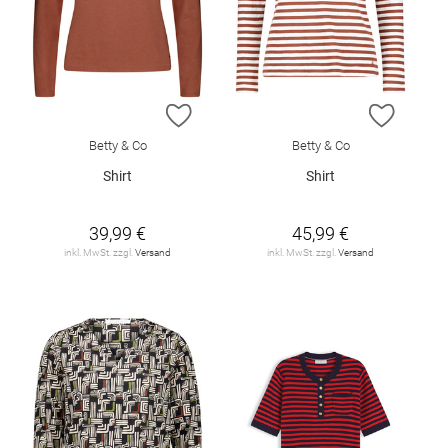
ZUR WUNSCHLISTE HINZUFÜGEN
ZUR W
Betty & Co
Betty & Co
Shirt
Shirt
39,99 €
45,99 €
inkl. MwSt. zzgl.
Versand
inkl. MwSt. zzgl.
Versand