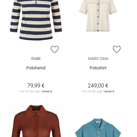
ZUR WUNSCHLISTE HINZUFÜGEN
ZUR W
RABE
MARC CAIN
Polohemd
Poloshirt
79,99 €
249,00 €
inkl. MwSt. zzgl.
Versand
inkl. MwSt. zzgl.
Versand