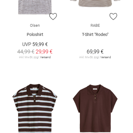
ZUR WUNSCHLISTE HINZUFÜGEN
ZUR W
Olsen
RABE
Poloshirt
T-Shirt "Rodeo"
UVP
59,99 €
44,99 €
29,99 €
69,99 €
inkl. MwSt. zzgl.
Versand
inkl. MwSt. zzgl.
Versand