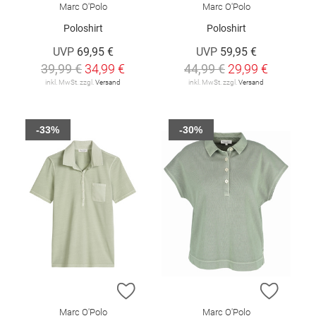
Marc O'Polo
Marc O'Polo
Poloshirt
Poloshirt
UVP
69,95 €
UVP
59,95 €
39,99 €
34,99 €
44,99 €
29,99 €
inkl. MwSt. zzgl.
Versand
inkl. MwSt. zzgl.
Versand
-33%
-30%
ZUR WUNSCHLISTE HINZUFÜGEN
ZUR W
Marc O'Polo
Marc O'Polo