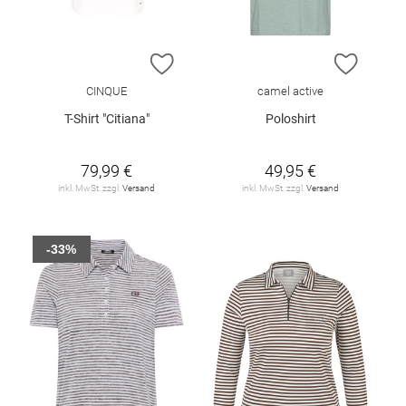
ZUR WUNSCHLISTE HINZUFÜGEN
ZUR W
CINQUE
camel active
T-Shirt "Citiana"
Poloshirt
79,99 €
49,95 €
inkl. MwSt. zzgl.
Versand
inkl. MwSt. zzgl.
Versand
-33%