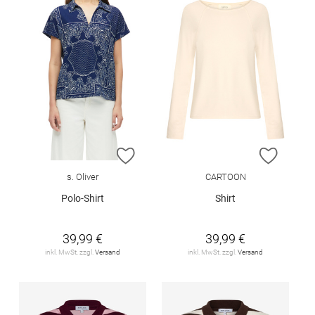
ZUR WUNSCHLISTE HINZUFÜGEN
ZUR W
s. Oliver
CARTOON
Polo-Shirt
Shirt
39,99 €
39,99 €
inkl. MwSt. zzgl.
Versand
inkl. MwSt. zzgl.
Versand