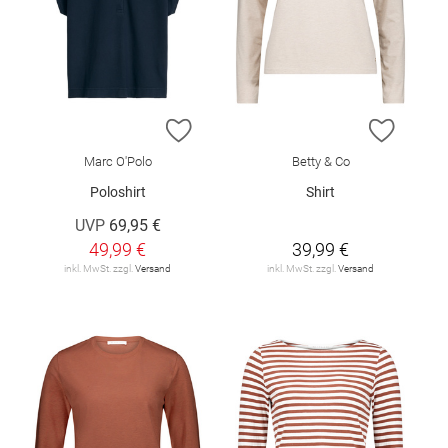
ZUR WUNSCHLISTE HINZUFÜGEN
ZUR W
Marc O'Polo
Betty & Co
Poloshirt
Shirt
UVP
69,95 €
49,99 €
39,99 €
inkl. MwSt. zzgl.
Versand
inkl. MwSt. zzgl.
Versand