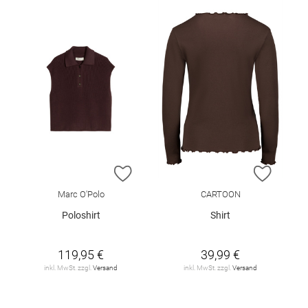
ZUR WUNSCHLISTE HINZUFÜGEN
ZUR W
Marc O'Polo
CARTOON
Poloshirt
Shirt
119,95 €
39,99 €
inkl. MwSt. zzgl.
Versand
inkl. MwSt. zzgl.
Versand