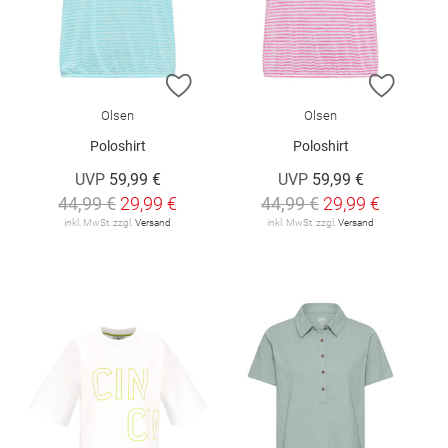
ZUR WUNSCHLISTE HINZUFÜGEN
ZUR W
Olsen
Olsen
Poloshirt
Poloshirt
UVP
59,99 €
UVP
59,99 €
44,99 €
29,99 €
44,99 €
29,99 €
inkl. MwSt. zzgl.
Versand
inkl. MwSt. zzgl.
Versand