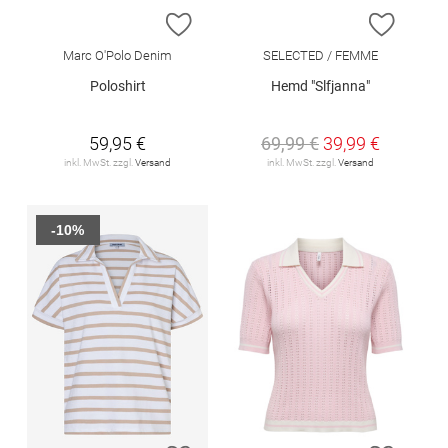
ZUR WUNSCHLISTE HINZUFÜGEN
ZUR W
Marc O'Polo Denim
SELECTED / FEMME
Poloshirt
Hemd "Slfjanna"
59,95 €
69,99 €
39,99 €
inkl. MwSt. zzgl.
Versand
inkl. MwSt. zzgl.
Versand
-10%