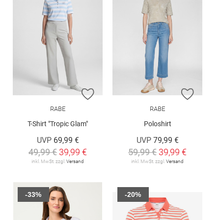
ZUR WUNSCHLISTE HINZUFÜGEN
ZUR W
RABE
RABE
T-Shirt "Tropic Glam"
Poloshirt
UVP
69,99 €
UVP
79,99 €
49,99 €
39,99 €
59,99 €
39,99 €
inkl. MwSt. zzgl.
Versand
inkl. MwSt. zzgl.
Versand
-33%
-20%