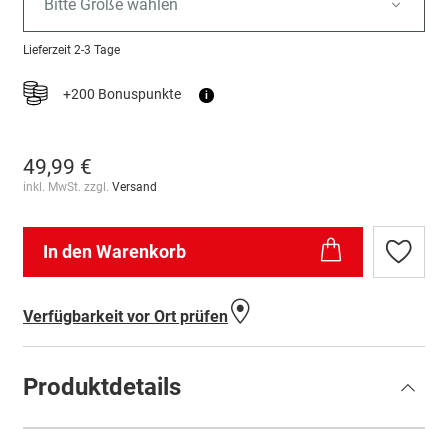
Bitte Größe wählen
Lieferzeit
2-3 Tage
+200 Bonuspunkte
i
49,99 €
inkl. MwSt. zzgl.
Versand
In den Warenkorb
Zur
Wunschl
hinzufü
Verfügbarkeit vor Ort prüfen
Produktdetails