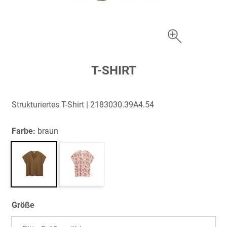
Zum
T-SHIRT
Anfang
der
Bildergalerie
Strukturiertes T-Shirt | 2183030.39A4.54
springen
Farbe:
braun
Größe