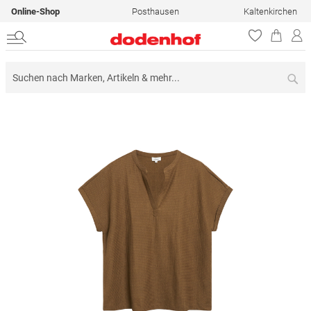
Online-Shop
Posthausen
Kaltenkirchen
Su
Zum
Ende
der
Bildergalerie
springen