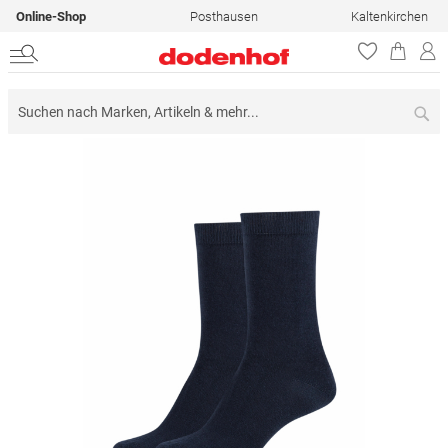
Online-Shop
Posthausen
Kaltenkirchen
Su
Zum
Ende
der
Bildergalerie
springen