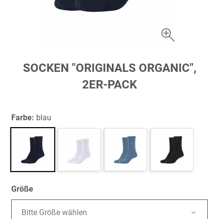
Zum
SOCKEN "ORIGINALS ORGANIC",
Anfang
2ER-PACK
der
Bildergalerie
springen
Farbe:
blau
Größe
Bitte Größe wählen