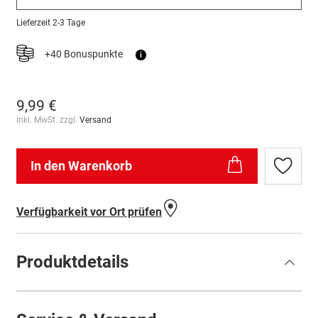
Lieferzeit
2-3 Tage
+40 Bonuspunkte
i
9,99 €
inkl. MwSt. zzgl.
Versand
In den Warenkorb
Zur
Wunschl
hinzufü
Verfügbarkeit vor Ort prüfen
Produktdetails