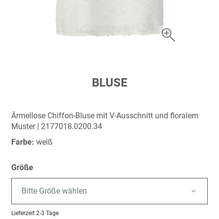
Zum
BLUSE
Anfang
der
Bildergalerie
Ärmellose Chiffon-Bluse mit V-Ausschnitt und floralem
springen
Muster | 2177018.0200.34
Farbe:
weiß
Größe
Bitte Größe wählen
Lieferzeit
2-3 Tage