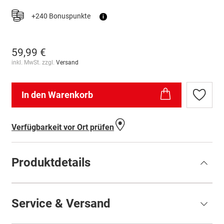
+240 Bonuspunkte
i
59,99 €
inkl. MwSt. zzgl.
Versand
In den Warenkorb
Zur
Wunschl
hinzufü
Verfügbarkeit vor Ort prüfen
Produktdetails
Service & Versand