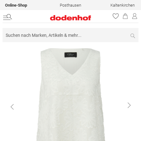
Online-Shop
Posthausen
Kaltenkirchen
Su
Zum
Ende
der
Bildergalerie
springen