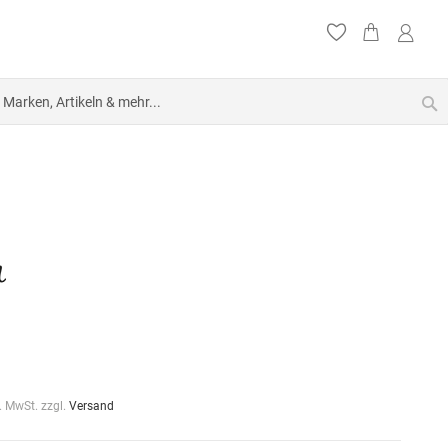
S
l. MwSt. zzgl.
Versand