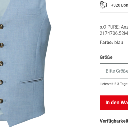
+320 Bo
s.O PURE: Anz
2174706.52M
Farbe:
blau
Größe
Bitte Größ
Lieferzeit
2-3 Tage
In den W
Verfügbarkeit