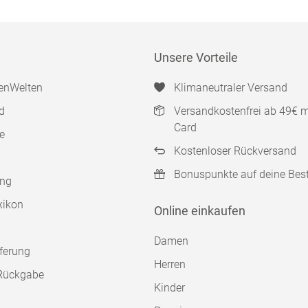
Unsere Vorteile
enWelten
Klimaneutraler Versand
d
Versandkostenfrei ab 49€ 
Card
e
Kostenloser Rückversand
Bonuspunkte auf deine Bes
ung
xikon
Online einkaufen
Damen
ferung
Herren
Rückgabe
Kinder