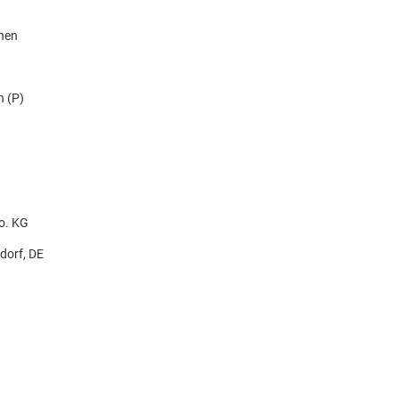
knen
n (P)
o. KG
dorf, DE