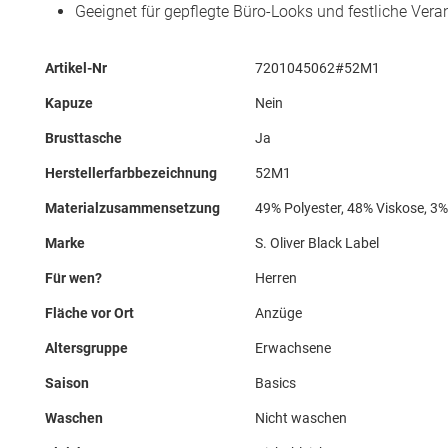
Geeignet für gepflegte Büro-Looks und festliche Ver
Mehr
Artikel-Nr
7201045062#52M1
Informationen
Kapuze
Nein
Brusttasche
Ja
Herstellerfarbbezeichnung
52M1
Materialzusammensetzung
49% Polyester, 48% Viskose, 3
Marke
S. Oliver Black Label
Für wen?
Herren
Fläche vor Ort
Anzüge
Altersgruppe
Erwachsene
Saison
Basics
Waschen
Nicht waschen