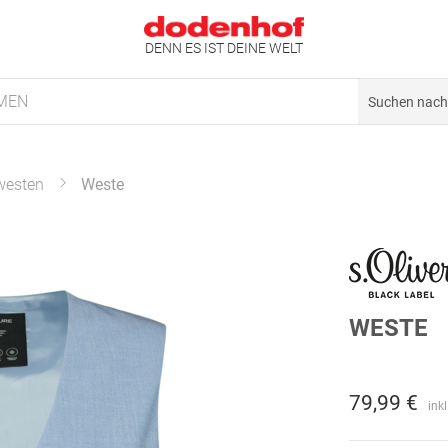
DENN ES IST DEINE WELT
MEN
westen
Weste
WESTE
79,99 €
ink