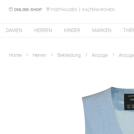
ONLINE-SHOP
POSTHAUSEN
KALTENKIRCHEN
DAMEN
HERREN
KINDER
MARKEN
THE
Home
Herren
Bekleidung
Anzüge
Anzug
Zum
Ende
der
Bildergalerie
springen