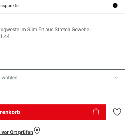
nuspunkte
i
ugweste im Slim Fit aus Stretch-Gewebe |
1.44
e wählen
arenkorb
Zur
Wunschlist
hinzufügen
 vor Ort prüfen