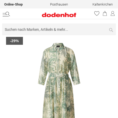
Online-Shop
Posthausen
Kaltenkirchen
Su
Zum
-29%
Ende
der
Bildergalerie
springen