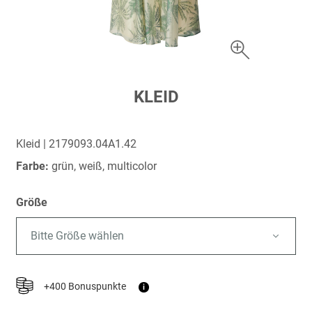
Zum
KLEID
Anfang
der
Bildergalerie
Kleid | 2179093.04A1.42
springen
Farbe:
grün, weiß, multicolor
Größe
Bitte Größe wählen
+400 Bonuspunkte
i