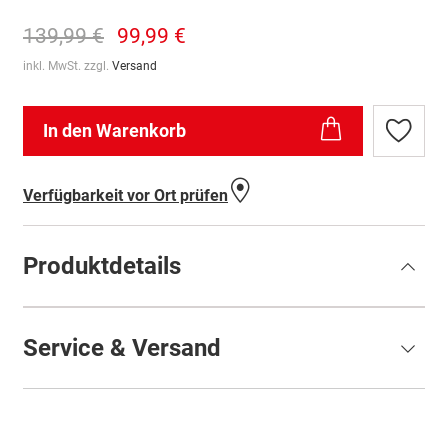
139,99 €
99,99 €
inkl. MwSt. zzgl.
Versand
In den Warenkorb
Zur
Wunschl
hinzufü
Verfügbarkeit vor Ort prüfen
Produktdetails
Service & Versand