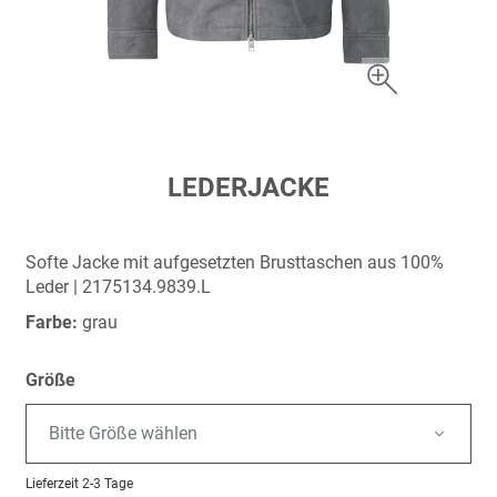
Zum
LEDERJACKE
Anfang
der
Bildergalerie
Softe Jacke mit aufgesetzten Brusttaschen aus 100%
springen
Leder | 2175134.9839.L
Farbe:
grau
Größe
Bitte Größe wählen
Lieferzeit
2-3 Tage