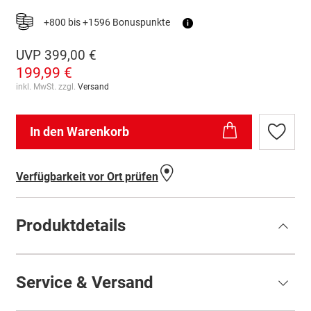
+800 bis +1596 Bonuspunkte
i
UVP
399,00 €
199,99 €
inkl. MwSt. zzgl.
Versand
In den Warenkorb
Zur
Wunschl
hinzufü
Verfügbarkeit vor Ort prüfen
Produktdetails
Service & Versand