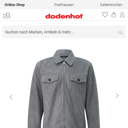
Online-Shop
Posthausen
Kaltenkirchen
Su
Zum
Ende
der
Bildergalerie
springen