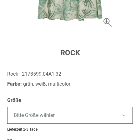
Zum
ROCK
Anfang
der
Bildergalerie
Rock | 2178599.04A1.32
springen
Farbe:
grün, weiß, multicolor
Größe
Bitte Größe wählen
Lieferzeit
2-3 Tage