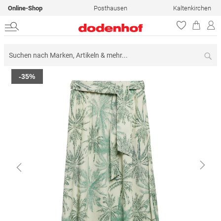
Online-Shop
Posthausen
Kaltenkirchen
Su
Zum
-35%
Ende
der
Bildergalerie
springen