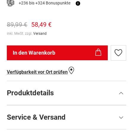
+236 bis +324 Bonuspunkte
i
89,99 €
58,49 €
inkl. MwSt. zzgl.
Versand
In den Warenkorb
Zur
Wunschl
hinzufü
Verfügbarkeit vor Ort prüfen
Produktdetails
Service & Versand