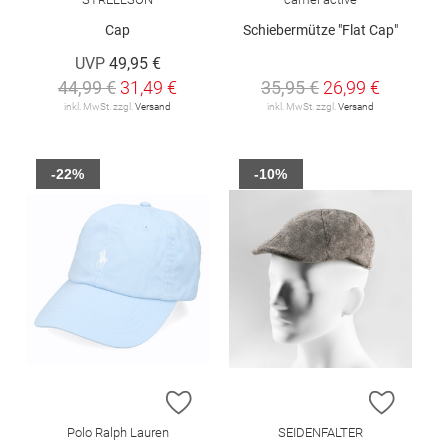
Cap
Schiebermütze "Flat Cap"
UVP
49,95 €
44,99 €
31,49 €
35,95 €
26,99 €
inkl. MwSt. zzgl.
Versand
inkl. MwSt. zzgl.
Versand
-22%
-10%
ZUR WUNSCHLISTE HINZUFÜGEN
ZUR W
Polo Ralph Lauren
SEIDENFALTER