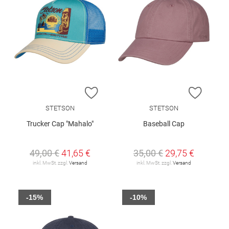
ZUR WUNSCHLISTE HINZUFÜGEN
ZUR W
STETSON
STETSON
Trucker Cap "Mahalo"
Baseball Cap
49,00 €
41,65 €
35,00 €
29,75 €
inkl. MwSt. zzgl.
Versand
inkl. MwSt. zzgl.
Versand
-15%
-10%