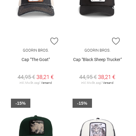
ZUR WUNSCHLISTE HINZUFÜGEN
ZUR W
GOORIN BROS.
GOORIN BROS.
Cap "The Goat"
Cap "Black Sheep Trucker"
44,95 €
38,21 €
44,95 €
38,21 €
inkl. MwSt. zzgl.
Versand
inkl. MwSt. zzgl.
Versand
-15%
-15%