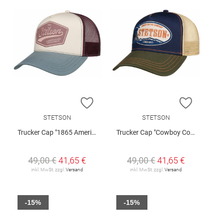
ZUR WUNSCHLISTE HINZUFÜGEN
ZUR W
STETSON
STETSON
Trucker Cap "1865 American Heritage "
Trucker Cap "Cowboy Coffee Company"
49,00 €
41,65 €
49,00 €
41,65 €
inkl. MwSt. zzgl.
Versand
inkl. MwSt. zzgl.
Versand
-15%
-15%