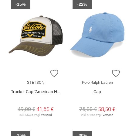
-15%
-22%
ZUR WUNSCHLISTE HINZUFÜGEN
ZUR W
STETSON
Polo Ralph Lauren
Trucker Cap "American Heritage"
Cap
49,00 €
41,65 €
75,00 €
58,50 €
inkl. MwSt. zzgl.
Versand
inkl. MwSt. zzgl.
Versand
-15%
-30%