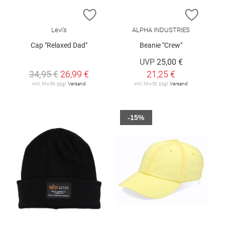
ZUR WUNSCHLISTE HINZUFÜGEN
ZUR W
Levi's
ALPHA INDUSTRIES
Cap "Relaxed Dad"
Beanie "Crew"
UVP
25,00 €
34,95 €
26,99 €
21,25 €
inkl. MwSt. zzgl.
Versand
inkl. MwSt. zzgl.
Versand
-15%