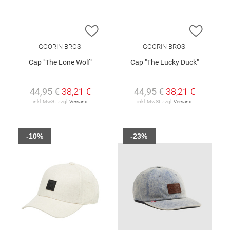
ZUR WUNSCHLISTE HINZUFÜGEN
ZUR W
GOORIN BROS.
GOORIN BROS.
Cap "The Lone Wolf"
Cap "The Lucky Duck"
44,95 €
38,21 €
44,95 €
38,21 €
inkl. MwSt. zzgl.
Versand
inkl. MwSt. zzgl.
Versand
-10%
-23%