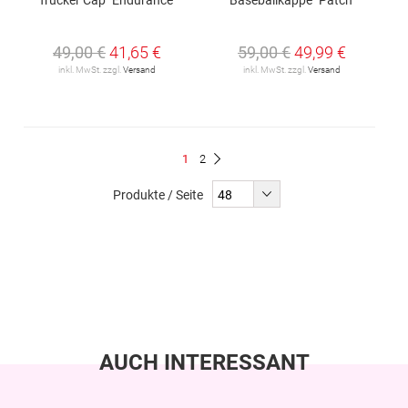
49,00 €
41,65 €
59,00 €
49,99 €
inkl. MwSt. zzgl.
Versand
inkl. MwSt. zzgl.
Versand
Seite
Du
Seite
1
2
Seite
Weiter
liest
Produkte / Seite
gerade
Seite
AUCH INTERESSANT