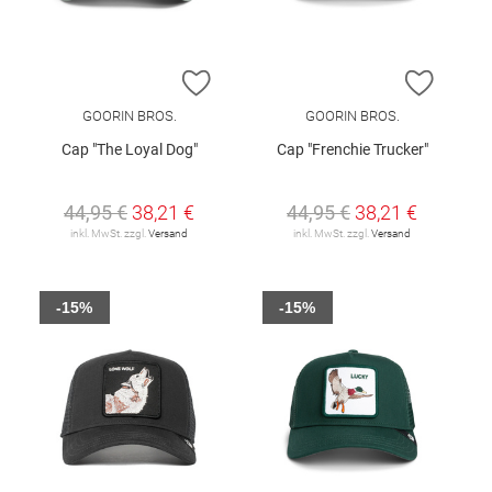
ZUR WUNSCHLISTE HINZUFÜGEN
ZUR W
GOORIN BROS.
GOORIN BROS.
Cap "The Loyal Dog"
Cap "Frenchie Trucker"
44,95 €
38,21 €
44,95 €
38,21 €
inkl. MwSt. zzgl.
Versand
inkl. MwSt. zzgl.
Versand
-15%
-15%