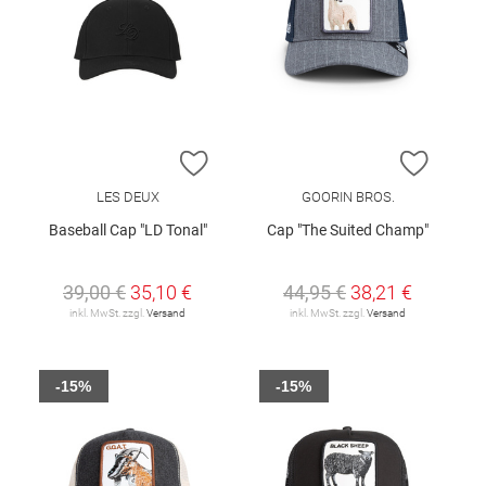
ZUR WUNSCHLISTE HINZUFÜGEN
ZUR W
LES DEUX
GOORIN BROS.
Baseball Cap "LD Tonal"
Cap "The Suited Champ"
39,00 €
35,10 €
44,95 €
38,21 €
inkl. MwSt. zzgl.
Versand
inkl. MwSt. zzgl.
Versand
-15%
-15%