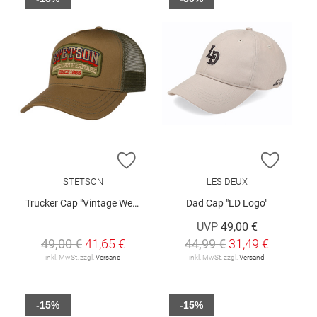
ZUR WUNSCHLISTE HINZUFÜGEN
ZUR W
STETSON
LES DEUX
Trucker Cap "Vintage Western"
Dad Cap "LD Logo"
UVP
49,00 €
49,00 €
41,65 €
44,99 €
31,49 €
inkl. MwSt. zzgl.
Versand
inkl. MwSt. zzgl.
Versand
-15%
-15%