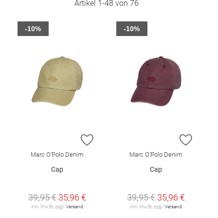
Artikel
1
-
48
von
76
-10%
-10%
ZUR WUNSCHLISTE HINZUFÜGEN
ZUR W
Marc O'Polo Denim
Marc O'Polo Denim
Cap
Cap
39,95 €
35,96 €
39,95 €
35,96 €
inkl. MwSt. zzgl.
Versand
inkl. MwSt. zzgl.
Versand