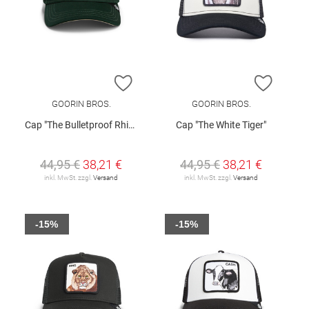
ZUR WUNSCHLISTE HINZUFÜGEN
ZUR W
GOORIN BROS.
GOORIN BROS.
Cap "The Bulletproof Rhino"
Cap "The White Tiger"
44,95 €
38,21 €
44,95 €
38,21 €
inkl. MwSt. zzgl.
Versand
inkl. MwSt. zzgl.
Versand
-15%
-15%