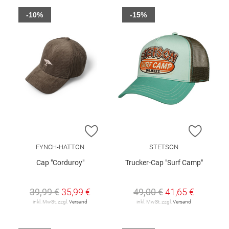
-10%
-15%
ZUR WUNSCHLISTE HINZUFÜGEN
ZUR W
FYNCH-HATTON
STETSON
Cap "Corduroy"
Trucker-Cap "Surf Camp"
39,99 €
35,99 €
49,00 €
41,65 €
inkl. MwSt. zzgl.
Versand
inkl. MwSt. zzgl.
Versand