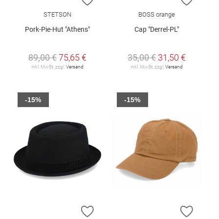
STETSON
BOSS orange
Pork-Pie-Hut "Athens"
Cap "Derrel-PL"
89,00 €
75,65 €
35,00 €
31,50 €
inkl. MwSt. zzgl.
Versand
inkl. MwSt. zzgl.
Versand
-15%
-15%
ZUR WUNSCHLISTE HINZUFÜGEN
ZUR W