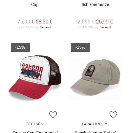
Cap
Schiebermütze
75,00 €
58,50 €
29,99 €
26,99 €
inkl. MwSt. zzgl.
Versand
inkl. MwSt. zzgl.
Versand
-15%
-15%
ZUR WUNSCHLISTE HINZUFÜGEN
ZUR W
STETSON
PARAJUMPERS
Trucker Cap "Endurance"
Baseballkappe "Patch"