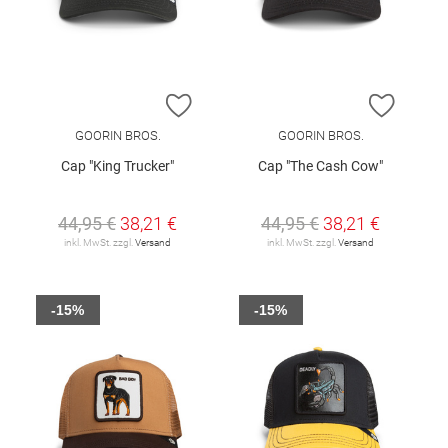
ZUR WUNSCHLISTE HINZUFÜGEN
ZUR W
GOORIN BROS.
GOORIN BROS.
Cap "King Trucker"
Cap "The Cash Cow"
44,95 €
38,21 €
44,95 €
38,21 €
inkl. MwSt. zzgl.
Versand
inkl. MwSt. zzgl.
Versand
-15%
-15%