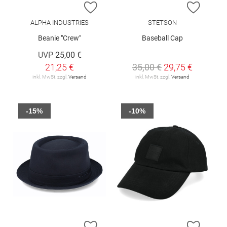
ZUR WUNSCHLISTE HINZUFÜGEN
ZUR W
ALPHA INDUSTRIES
STETSON
Beanie "Crew"
Baseball Cap
UVP
25,00 €
21,25 €
35,00 €
29,75 €
inkl. MwSt. zzgl.
Versand
inkl. MwSt. zzgl.
Versand
-15%
-10%
ZUR WUNSCHLISTE HINZUFÜGEN
ZUR W