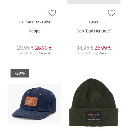
ZUR WUNSCHLISTE HINZUFÜGEN
ZUR W
S. Oliver Black Label
Levi's
Kappe
Cap "Dad Heritage"
29,99 €
26,99 €
34,95 €
26,99 €
inkl. MwSt. zzgl.
Versand
inkl. MwSt. zzgl.
Versand
-23%