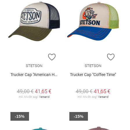
ZUR WUNSCHLISTE HINZUFÜGEN
ZUR W
STETSON
STETSON
Trucker Cap "American Heritage 1865"
Trucker Cap "Coffee Time"
49,00 €
41,65 €
49,00 €
41,65 €
inkl. MwSt. zzgl.
Versand
inkl. MwSt. zzgl.
Versand
-15%
-15%