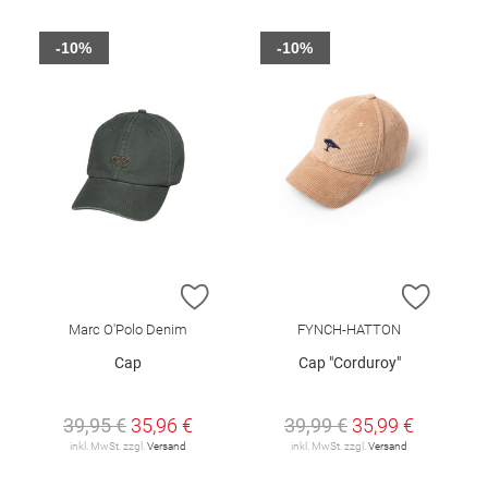
-10%
-10%
ZUR WUNSCHLISTE HINZUFÜGEN
ZUR W
Marc O'Polo Denim
FYNCH-HATTON
Cap
Cap "Corduroy"
39,95 €
35,96 €
39,99 €
35,99 €
inkl. MwSt. zzgl.
Versand
inkl. MwSt. zzgl.
Versand