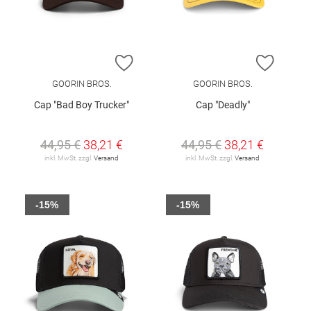
ZUR WUNSCHLISTE HINZUFÜGEN
ZUR W
GOORIN BROS.
GOORIN BROS.
Cap "Bad Boy Trucker"
Cap "Deadly"
44,95 €
38,21 €
44,95 €
38,21 €
inkl. MwSt. zzgl.
Versand
inkl. MwSt. zzgl.
Versand
-15%
-15%