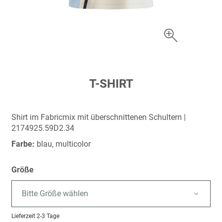
Zum
T-SHIRT
Anfang
der
Bildergalerie
Shirt im Fabricmix mit überschnittenen Schultern |
springen
2174925.59D2.34
Farbe:
blau, multicolor
Größe
Bitte Größe wählen
Lieferzeit
2-3 Tage