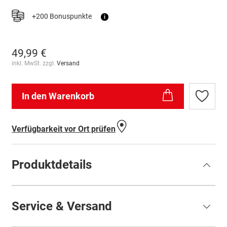
+200 Bonuspunkte
i
49,99 €
inkl. MwSt. zzgl.
Versand
In den Warenkorb
Zur
Wunschl
hinzufü
Verfügbarkeit vor Ort prüfen
Produktdetails
Service & Versand