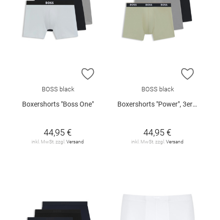
ZUR WUNSCHLISTE HINZUFÜGEN
ZUR W
BOSS black
BOSS black
Boxershorts "Boss One"
Boxershorts "Power", 3er-Pack
44,95 €
44,95 €
inkl. MwSt. zzgl.
Versand
inkl. MwSt. zzgl.
Versand