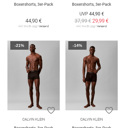
Boxershorts, 3er-Pack
Boxershorts, 3er-Pack
UVP
44,90 €
44,90 €
37,99 €
29,99 €
inkl. MwSt. zzgl.
Versand
inkl. MwSt. zzgl.
Versand
-21%
-14%
ZUR WUNSCHLISTE HINZUFÜGEN
ZUR W
CALVIN KLEIN
CALVIN KLEIN
Boxershorts, 3er-Pack
Boxershorts, 3er-Pack