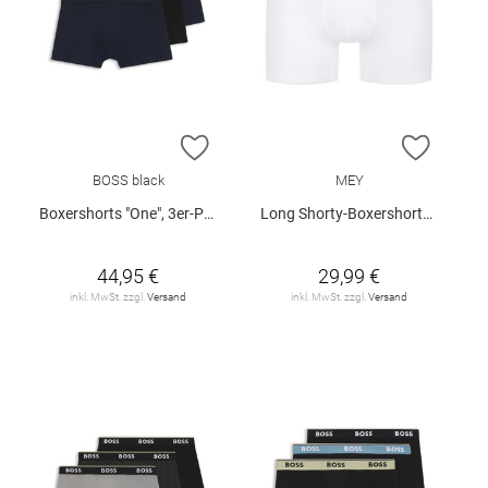
ZUR WUNSCHLISTE HINZUFÜGEN
ZUR W
BOSS black
MEY
Boxershorts "One", 3er-Pack
Long Shorty-Boxershorts "Business Class"
44,95 €
29,99 €
inkl. MwSt. zzgl.
Versand
inkl. MwSt. zzgl.
Versand