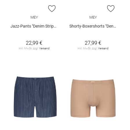
ZUR WUNSCHLISTE HINZUFÜGEN
ZUR W
MEY
MEY
Jazz-Pants "Denim Stripes"
Shorty-Boxershorts "Denim Stripes"
22,99 €
27,99 €
inkl. MwSt. zzgl.
Versand
inkl. MwSt. zzgl.
Versand