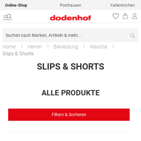
Online-Shop
Posthausen
Kaltenkirchen
Su
Home
Herren
Bekleidung
Wäsche
Slips & Shorts
SLIPS & SHORTS
ALLE PRODUKTE
Filtern & Sortieren