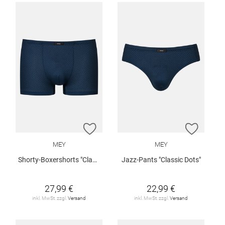
ZUR WUNSCHLISTE HINZUFÜGEN
ZUR W
MEY
MEY
Shorty-Boxershorts "Classic Dots"
Jazz-Pants "Classic Dots"
27,99 €
22,99 €
inkl. MwSt. zzgl.
Versand
inkl. MwSt. zzgl.
Versand