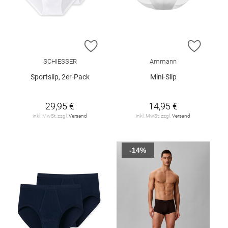
ZUR WUNSCHLISTE HINZUFÜGEN
ZUR W
SCHIESSER
Ammann
Sportslip, 2er-Pack
Mini-Slip
29,95 €
14,95 €
inkl. MwSt. zzgl.
Versand
inkl. MwSt. zzgl.
Versand
-14%