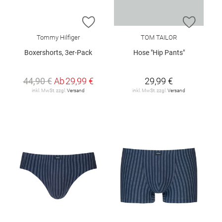
ZUR WUNSCHLISTE HINZUFÜGEN
ZUR W
Tommy Hilfiger
TOM TAILOR
Boxershorts, 3er-Pack
Hose "Hip Pants"
44,90 €
Ab
29,99 €
29,99 €
inkl. MwSt. zzgl.
Versand
inkl. MwSt. zzgl.
Versand