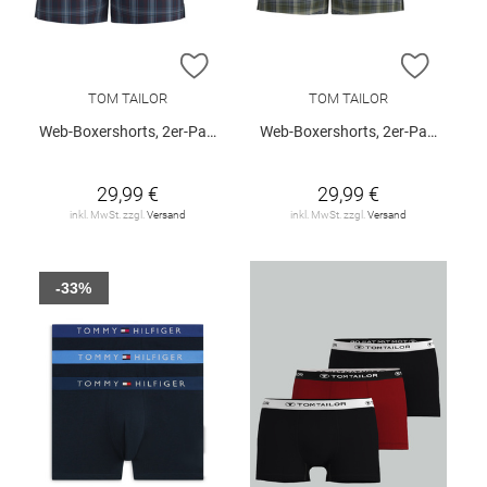
ZUR WUNSCHLISTE HINZUFÜGEN
ZUR W
TOM TAILOR
TOM TAILOR
Web-Boxershorts, 2er-Pack
Web-Boxershorts, 2er-Pack
29,99 €
29,99 €
inkl. MwSt. zzgl.
Versand
inkl. MwSt. zzgl.
Versand
-33%