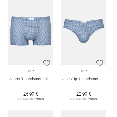
ZUR WUNSCHLISTE HINZUFÜGEN
ZUR W
MEY
MEY
Shorty "Houndstooth Blue"
Jazz-Slip "Houndstooth Blue"
26,99 €
22,99 €
inkl. MwSt. zzgl.
Versand
inkl. MwSt. zzgl.
Versand