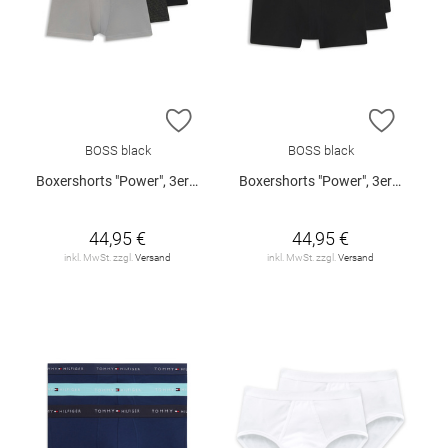
ZUR WUNSCHLISTE HINZUFÜGEN
ZUR W
BOSS black
BOSS black
Boxershorts "Power", 3er-Pack
Boxershorts "Power", 3er-Pack
44,95 €
44,95 €
inkl. MwSt. zzgl.
Versand
inkl. MwSt. zzgl.
Versand