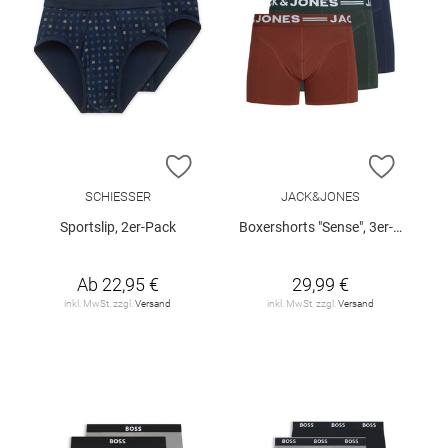
ZUR WUNSCHLISTE HINZUFÜGEN
ZUR W
SCHIESSER
JACK&JONES
Sportslip, 2er-Pack
Boxershorts "Sense", 3er-Pack
Ab
22,95 €
29,99 €
inkl. MwSt. zzgl.
Versand
inkl. MwSt. zzgl.
Versand