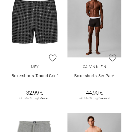
ZUR WUNSCHLISTE HINZUFÜGEN
ZUR W
MEY
CALVIN KLEIN
Boxershorts "Round Grid"
Boxershorts, 3er-Pack
32,99 €
44,90 €
inkl. MwSt. zzgl.
Versand
inkl. MwSt. zzgl.
Versand