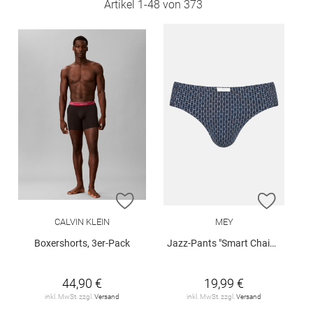
Artikel
1
-
48
von
373
ZUR WUNSCHLISTE HINZUFÜGEN
ZUR W
CALVIN KLEIN
MEY
Boxershorts, 3er-Pack
Jazz-Pants "Smart Chains"
44,90 €
19,99 €
inkl. MwSt. zzgl.
Versand
inkl. MwSt. zzgl.
Versand