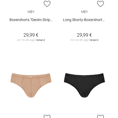
ZUR WUNSCHLISTE HINZUFÜGEN
ZUR W
MEY
MEY
Boxershorts "Denim Stripes"
Long Shorty-Boxershorts "Business Class"
29,99 €
29,99 €
inkl. MwSt. zzgl.
Versand
inkl. MwSt. zzgl.
Versand
ZUR WUNSCHLISTE HINZUFÜGEN
ZUR W