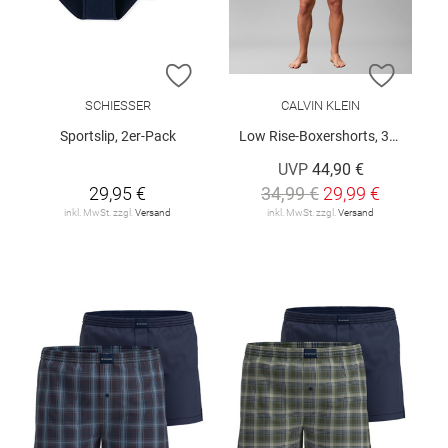
ZUR WUNSCHLISTE HINZUFÜGEN
ZUR W
SCHIESSER
CALVIN KLEIN
Sportslip, 2er-Pack
Low Rise-Boxershorts, 3er-Pack
UVP
44,90 €
29,95 €
34,99 €
29,99 €
inkl. MwSt. zzgl.
Versand
inkl. MwSt. zzgl.
Versand