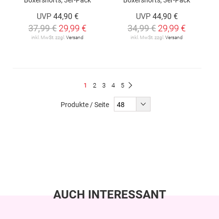
UVP
44,90 €
UVP
44,90 €
37,99 €
29,99 €
34,99 €
29,99 €
inkl. MwSt. zzgl.
Versand
inkl. MwSt. zzgl.
Versand
Seite
Du
Seite
Seite
Seite
Seite
1
2
3
4
5
Seite
Weiter
liest
Produkte / Seite
gerade
Seite
AUCH INTERESSANT