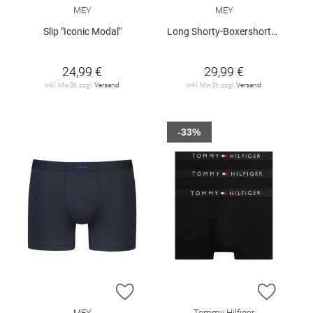
MEY
MEY
Slip "Iconic Modal"
Long Shorty-Boxershorts "Iconic Modal"
24,99 €
29,99 €
inkl. MwSt. zzgl.
Versand
inkl. MwSt. zzgl.
Versand
-33%
ZUR WUNSCHLISTE HINZUFÜGEN
ZUR W
MEY
Tommy Hilfiger