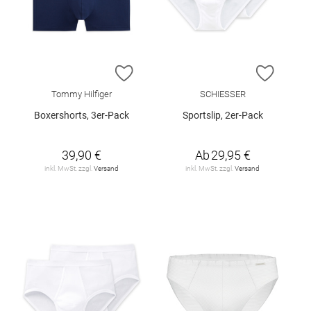
ZUR WUNSCHLISTE HINZUFÜGEN
ZUR W
Tommy Hilfiger
SCHIESSER
Boxershorts, 3er-Pack
Sportslip, 2er-Pack
39,90 €
Ab
29,95 €
inkl. MwSt. zzgl.
Versand
inkl. MwSt. zzgl.
Versand