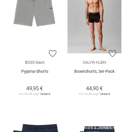
ZUR WUNSCHLISTE HINZUFÜGEN
ZUR W
BOSS black
CALVIN KLEIN
Pyjama-Shorts
Boxershorts, 3er-Pack
49,95 €
44,90 €
inkl. MwSt. zzgl.
Versand
inkl. MwSt. zzgl.
Versand