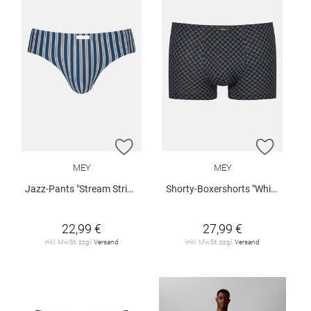
ZUR WUNSCHLISTE HINZUFÜGEN
ZUR W
MEY
MEY
Jazz-Pants "Stream Stripes"
Shorty-Boxershorts "White Squares"
22,99 €
27,99 €
inkl. MwSt. zzgl.
Versand
inkl. MwSt. zzgl.
Versand