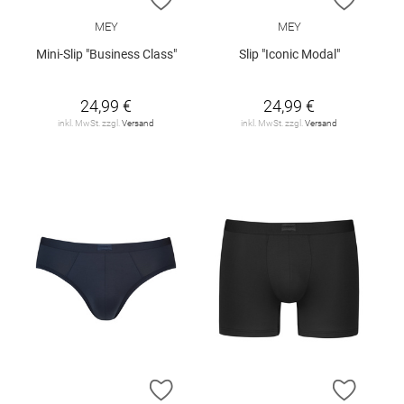
MEY
MEY
Mini-Slip "Business Class"
Slip "Iconic Modal"
24,99 €
24,99 €
inkl. MwSt. zzgl.
Versand
inkl. MwSt. zzgl.
Versand
ZUR WUNSCHLISTE HINZUFÜGEN
ZUR W