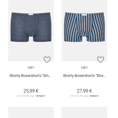
ZUR WUNSCHLISTE HINZUFÜGEN
ZUR W
MEY
MEY
Shorty-Boxershorts "Smart Chains"
Shorty-Boxershorts "Stream Stripes"
25,99 €
27,99 €
inkl. MwSt. zzgl.
Versand
inkl. MwSt. zzgl.
Versand