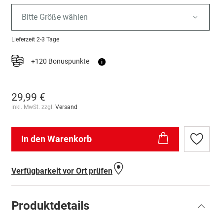
Bitte Größe wählen
Lieferzeit
2-3 Tage
+120 Bonuspunkte
i
29,99 €
inkl. MwSt. zzgl.
Versand
In den Warenkorb
Zur
Wunschl
hinzufü
Verfügbarkeit vor Ort prüfen
Produktdetails