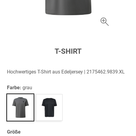
Zum
T-SHIRT
Anfang
der
Bildergalerie
Hochwertiges T-Shirt aus Edeljersey | 2175462.9839.XL
springen
Farbe:
grau
Größe