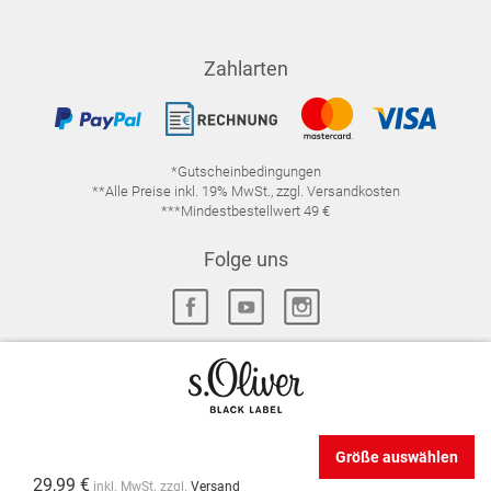
Zahlarten
*Gutscheinbedingungen
**Alle Preise inkl. 19% MwSt., zzgl. Versandkosten
***Mindestbestellwert 49 €
Folge uns
IMPRESSUM
FAQ
DATENSCHUTZ
DATENSCHUTZ-EINSTELLUNGEN
WIDERRUFSRECHT
Größe auswählen
VERTRAG WIDERRUFEN
AGB
29,99 €
inkl. MwSt. zzgl.
Versand