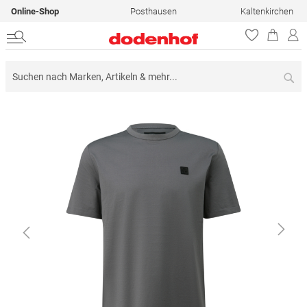
Online-Shop
Posthausen
Kaltenkirchen
Su
Zum
Ende
der
Bildergalerie
springen