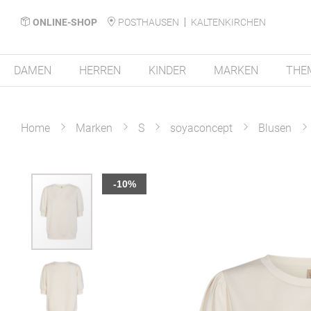
ONLINE-SHOP
POSTHAUSEN
KALTENKIRCHEN
DAMEN
HERREN
KINDER
MARKEN
THE
Home
Marken
S
soyaconcept
Blusen
Zum
-10%
Ende
der
Bildergalerie
springen