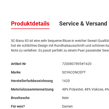
Zum
Anfang
Produktdetails
Service & Versand
der
Bildergalerie
springen
SC-Banu 83 ist eine sehr bequeme Bluse in weicher Sweat-Qualität, 
hat ein schlichtes Design mit Rundhalsausschnitt und schönen ku
Note zu verleihen. Es passt perfekt zu einem Paar passender Swea
Mehr
Artikel-Nr
7200807895#1620
Informationen
Marke
SOYACONCEPT
Herstellerfarbbezeichnung
1620
Materialzusammensetzung
48% Polyester, 48% Viskose, 4
Brusttasche
Nein
Für wen?
Damen