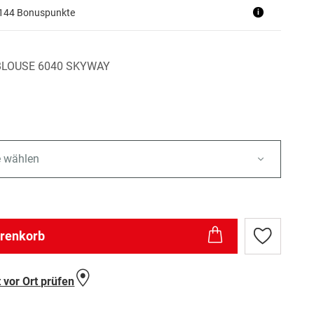
+144 Bonuspunkte
i
BLOUSE 6040 SKYWAY
e wählen
arenkorb
Zur
Wunschlist
hinzufügen
 vor Ort prüfen