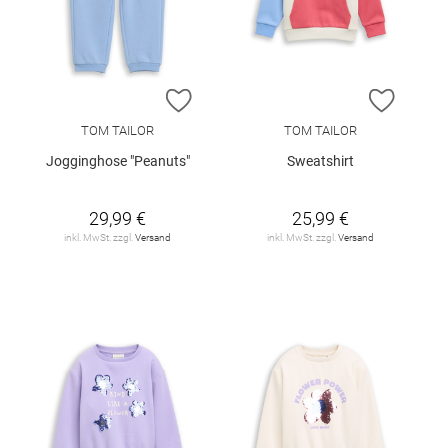
ZUR WUNSCHLISTE HINZUFÜGEN
ZUR W
TOM TAILOR
TOM TAILOR
Jogginghose "Peanuts"
Sweatshirt
29,99 €
25,99 €
inkl. MwSt. zzgl.
Versand
inkl. MwSt. zzgl.
Versand