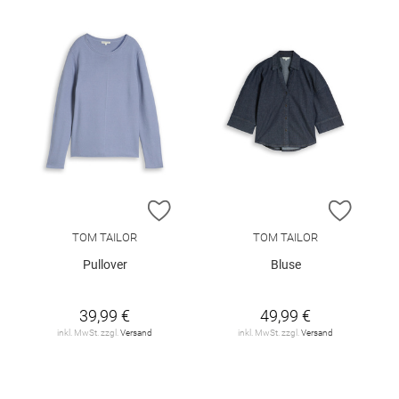
ZUR WUNSCHLISTE HINZUFÜGEN
ZUR W
TOM TAILOR
TOM TAILOR
Pullover
Bluse
39,99 €
49,99 €
inkl. MwSt. zzgl.
Versand
inkl. MwSt. zzgl.
Versand