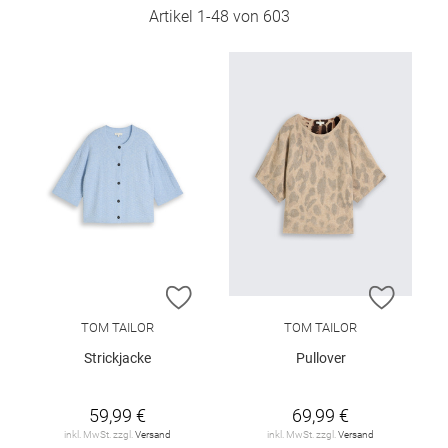
Artikel
1
-
48
von
603
ZUR WUNSCHLISTE HINZUFÜGEN
ZUR W
TOM TAILOR
TOM TAILOR
Strickjacke
Pullover
59,99 €
69,99 €
inkl. MwSt. zzgl.
Versand
inkl. MwSt. zzgl.
Versand