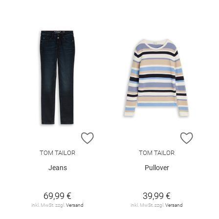
ZUR WUNSCHLISTE HINZUFÜGEN
ZUR W
TOM TAILOR
TOM TAILOR
Jeans
Pullover
69,99 €
39,99 €
inkl. MwSt. zzgl.
Versand
inkl. MwSt. zzgl.
Versand