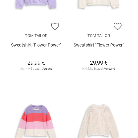
ZUR WUNSCHLISTE HINZUFÜGEN
ZUR W
TOM TAILOR
TOM TAILOR
Sweatshirt "Flower Power"
Sweatshirt "Flower Power"
29,99 €
29,99 €
inkl. MwSt. zzgl.
Versand
inkl. MwSt. zzgl.
Versand