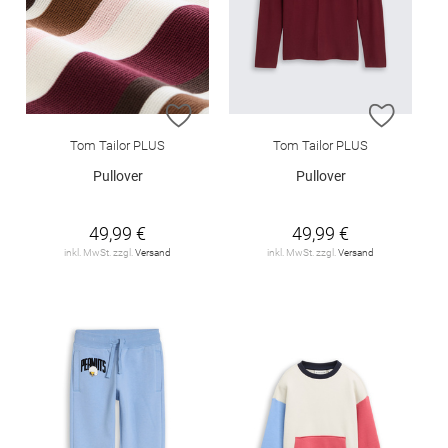
ZUR WUNSCHLISTE HINZUFÜGEN
ZUR W
Tom Tailor PLUS
Tom Tailor PLUS
Pullover
Pullover
49,99 €
49,99 €
inkl. MwSt. zzgl.
Versand
inkl. MwSt. zzgl.
Versand