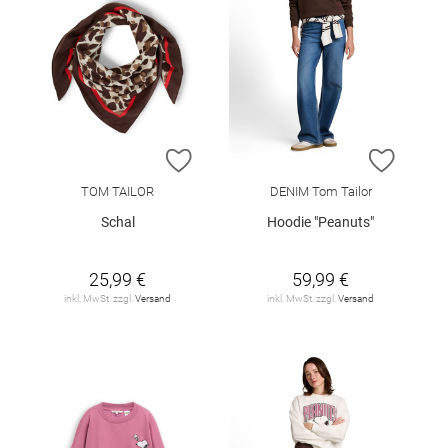
ZUR WUNSCHLISTE HINZUFÜGEN
ZUR W
TOM TAILOR
DENIM Tom Tailor
Schal
Hoodie "Peanuts"
25,99 €
59,99 €
inkl. MwSt. zzgl.
Versand
inkl. MwSt. zzgl.
Versand