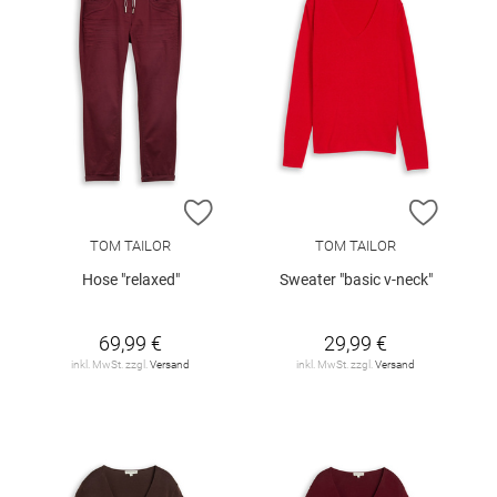
ZUR WUNSCHLISTE HINZUFÜGEN
ZUR W
TOM TAILOR
TOM TAILOR
Hose "relaxed"
Sweater "basic v-neck"
69,99 €
29,99 €
inkl. MwSt. zzgl.
Versand
inkl. MwSt. zzgl.
Versand