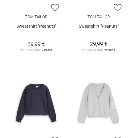
ZUR WUNSCHLISTE HINZUFÜGEN
ZUR W
TOM TAILOR
TOM TAILOR
Sweatshirt "Peanuts"
Sweatshirt "Peanuts"
29,99 €
29,99 €
inkl. MwSt. zzgl.
Versand
inkl. MwSt. zzgl.
Versand