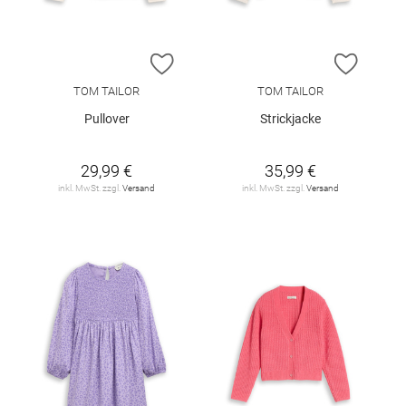
ZUR WUNSCHLISTE HINZUFÜGEN
ZUR W
TOM TAILOR
TOM TAILOR
Pullover
Strickjacke
29,99 €
35,99 €
inkl. MwSt. zzgl.
Versand
inkl. MwSt. zzgl.
Versand