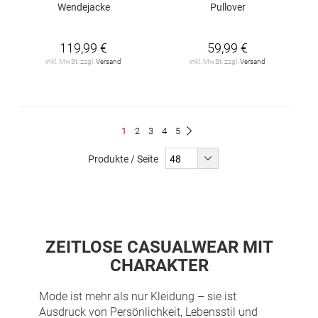
Wendejacke
Pullover
119,99 €
59,99 €
inkl. MwSt. zzgl.
Versand
inkl. MwSt. zzgl.
Versand
Seite
Du
Seite
Seite
Seite
Seite
1
2
3
4
5
Seite
Weiter
liest
Produkte / Seite
gerade
Seite
ZEITLOSE CASUALWEAR MIT
CHARAKTER
Mode ist mehr als nur Kleidung – sie ist
Ausdruck von Persönlichkeit, Lebensstil und