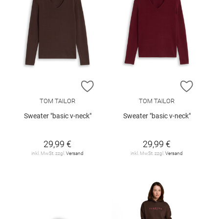
ZUR WUNSCHLISTE HINZUFÜGEN
ZUR W
TOM TAILOR
TOM TAILOR
Sweater "basic v-neck"
Sweater "basic v-neck"
29,99 €
29,99 €
inkl. MwSt. zzgl.
Versand
inkl. MwSt. zzgl.
Versand