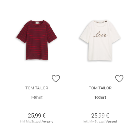
ZUR WUNSCHLISTE HINZUFÜGEN
ZUR W
TOM TAILOR
TOM TAILOR
T-Shirt
T-Shirt
25,99 €
25,99 €
inkl. MwSt. zzgl.
Versand
inkl. MwSt. zzgl.
Versand