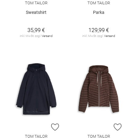
TOM TAILOR
TOM TAILOR
Sweatshirt
Parka
35,99 €
129,99 €
inkl. MwSt. zzgl.
Versand
inkl. MwSt. zzgl.
Versand
ZUR WUNSCHLISTE HINZUFÜGEN
ZUR W
TOM TAILOR
TOM TAILOR