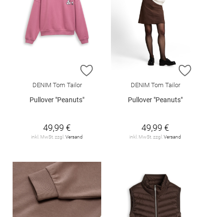
ZUR WUNSCHLISTE HINZUFÜGEN
ZUR W
DENIM Tom Tailor
DENIM Tom Tailor
Pullover "Peanuts"
Pullover "Peanuts"
49,99 €
49,99 €
inkl. MwSt. zzgl.
Versand
inkl. MwSt. zzgl.
Versand