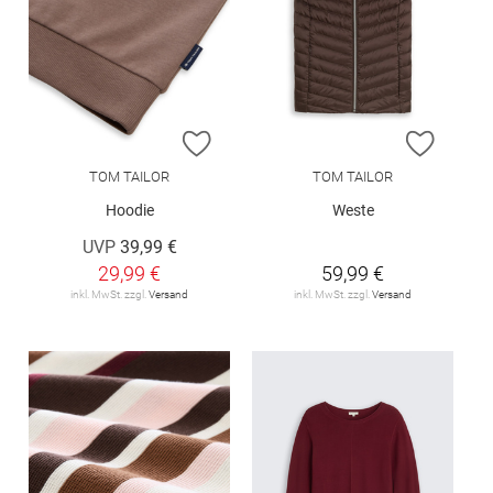
ZUR WUNSCHLISTE HINZUFÜGEN
ZUR W
TOM TAILOR
TOM TAILOR
Hoodie
Weste
UVP
39,99 €
29,99 €
59,99 €
inkl. MwSt. zzgl.
Versand
inkl. MwSt. zzgl.
Versand