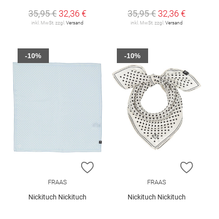
35,95 €
32,36 €
35,95 €
32,36 €
inkl. MwSt. zzgl.
Versand
inkl. MwSt. zzgl.
Versand
-10%
-10%
ZUR WUNSCHLISTE HINZUFÜGEN
ZUR W
FRAAS
FRAAS
Nickituch Nickituch
Nickituch Nickituch