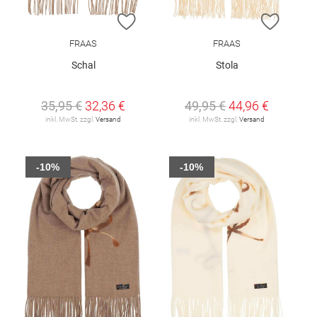
ZUR WUNSCHLISTE HINZUFÜGEN
ZUR W
FRAAS
FRAAS
Schal
Stola
35,95 €
32,36 €
49,95 €
44,96 €
inkl. MwSt. zzgl.
Versand
inkl. MwSt. zzgl.
Versand
-10%
-10%