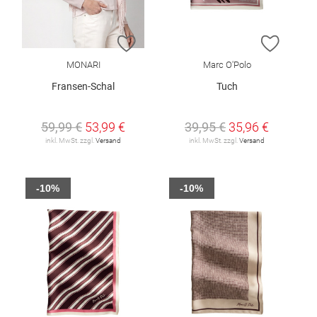
ZUR WUNSCHLISTE HINZUFÜGEN
ZUR W
MONARI
Marc O'Polo
Fransen-Schal
Tuch
59,99 €
53,99 €
39,95 €
35,96 €
inkl. MwSt. zzgl.
Versand
inkl. MwSt. zzgl.
Versand
-10%
-10%