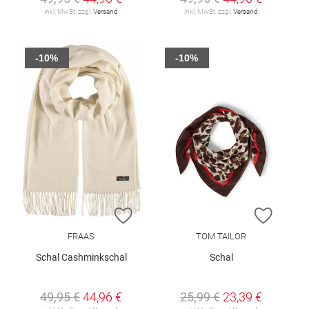
inkl. MwSt. zzgl.
Versand
inkl. MwSt. zzgl.
Versand
-10%
-10%
ZUR WUNSCHLISTE HINZUFÜGEN
ZUR W
FRAAS
TOM TAILOR
Schal Cashminkschal
Schal
49,95 €
44,96 €
25,99 €
23,39 €