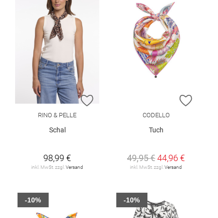
ZUR WUNSCHLISTE HINZUFÜGEN
ZUR W
RINO & PELLE
CODELLO
Schal
Tuch
98,99 €
49,95 €
44,96 €
inkl. MwSt. zzgl.
Versand
inkl. MwSt. zzgl.
Versand
-10%
-10%