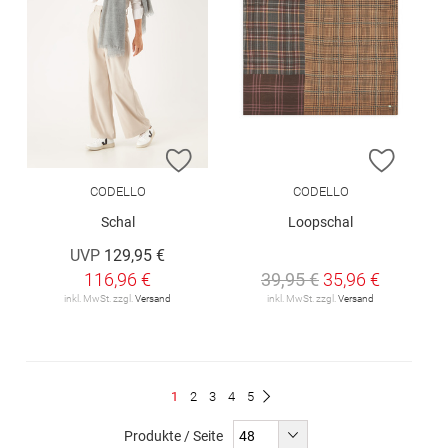
ZUR WUNSCHLISTE HINZUFÜGEN
ZUR W
CODELLO
CODELLO
Schal
Loopschal
UVP
129,95 €
116,96 €
39,95 €
35,96 €
inkl. MwSt. zzgl.
Versand
inkl. MwSt. zzgl.
Versand
Seite
Du
Seite
Seite
Seite
Seite
1
2
3
4
5
Seite
Weiter
liest
Produkte / Seite