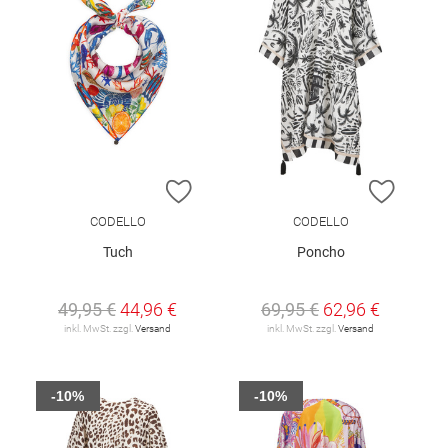
ZUR WUNSCHLISTE HINZUFÜGEN
ZUR W
CODELLO
CODELLO
Tuch
Poncho
49,95 €
44,96 €
69,95 €
62,96 €
inkl. MwSt. zzgl.
Versand
inkl. MwSt. zzgl.
Versand
-10%
-10%