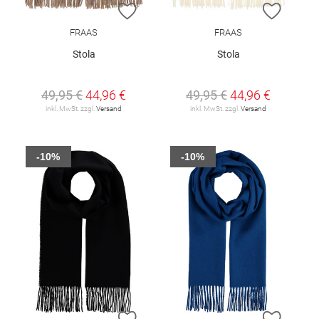
ZUR WUNSCHLISTE HINZUFÜGEN
ZUR W
FRAAS
FRAAS
Stola
Stola
49,95 €
44,96 €
49,95 €
44,96 €
inkl. MwSt. zzgl.
Versand
inkl. MwSt. zzgl.
Versand
-10%
-10%
ZUR WUNSCHLISTE HINZUFÜGEN
ZUR W