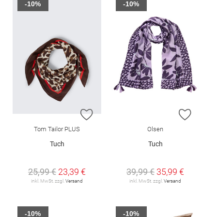
-10%
-10%
ZUR WUNSCHLISTE HINZUFÜGEN
ZUR W
Tom Tailor PLUS
Olsen
Tuch
Tuch
25,99 €
23,39 €
39,99 €
35,99 €
inkl. MwSt. zzgl.
Versand
inkl. MwSt. zzgl.
Versand
-10%
-10%