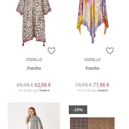
ZUR WUNSCHLISTE HINZUFÜGEN
ZUR W
CODELLO
CODELLO
Poncho
Poncho
69,95 €
62,96 €
79,95 €
71,96 €
inkl. MwSt. zzgl.
Versand
inkl. MwSt. zzgl.
Versand
-10%