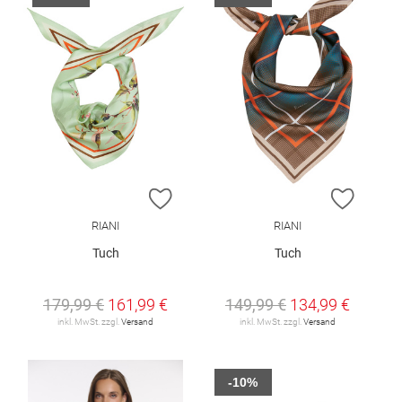
ZUR WUNSCHLISTE HINZUFÜGEN
ZUR W
RIANI
RIANI
Tuch
Tuch
179,99 €
161,99 €
149,99 €
134,99 €
inkl. MwSt. zzgl.
Versand
inkl. MwSt. zzgl.
Versand
-10%