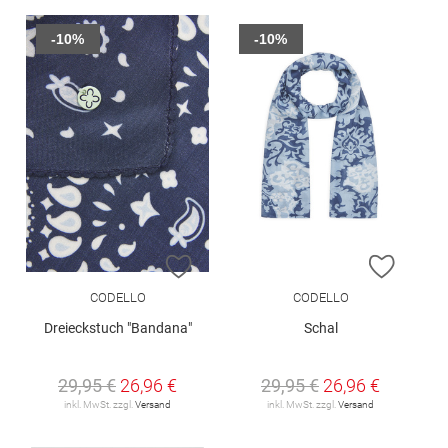
-10%
-10%
ZUR WUNSCHLISTE HINZUFÜGEN
ZUR W
CODELLO
CODELLO
Dreieckstuch "Bandana"
Schal
29,95 €
26,96 €
29,95 €
26,96 €
inkl. MwSt. zzgl.
Versand
inkl. MwSt. zzgl.
Versand