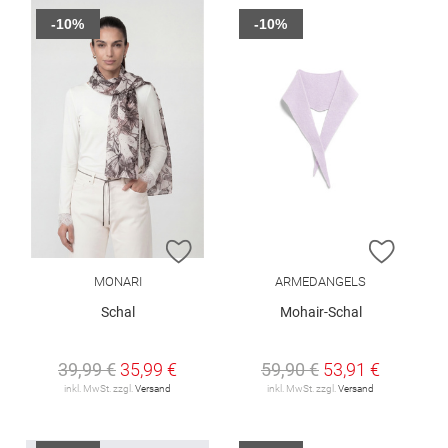
-10%
-10%
ZUR WUNSCHLISTE HINZUFÜGEN
ZUR W
MONARI
ARMEDANGELS
Schal
Mohair-Schal
39,99 €
35,99 €
59,90 €
53,91 €
inkl. MwSt. zzgl.
Versand
inkl. MwSt. zzgl.
Versand