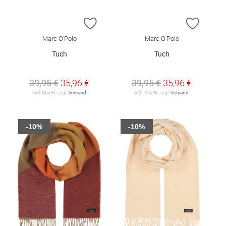
ZUR WUNSCHLISTE HINZUFÜGEN
ZUR W
Marc O'Polo
Marc O'Polo
Tuch
Tuch
39,95 €
35,96 €
39,95 €
35,96 €
inkl. MwSt. zzgl.
Versand
inkl. MwSt. zzgl.
Versand
-10%
-10%