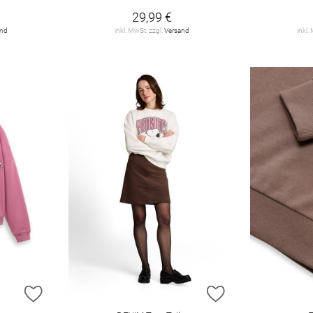
29,99 €
and
inkl. MwSt. zzgl.
Versand
inkl.
ZUR WUNSCHLISTE HINZUFÜGEN
ZUR WUNSCHLIST