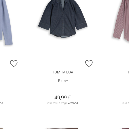
ZUR WUNSCHLISTE HINZUFÜGEN
ZUR WUNSCHLIST
TOM TAILOR
Bluse
49,99 €
and
inkl. MwSt. zzgl.
Versand
inkl.