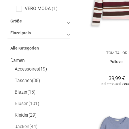
VERO MODA
1
Größe
Einzelpreis
Alle Kategorien
TOM TAILOR
Damen
Pullover
Accessoires
(19)
39,99 €
Taschen
(38)
inkl. MwSt. zzgl.
Vers
Blazer
(15)
Blusen
(101)
Kleider
(29)
Jacken
(44)