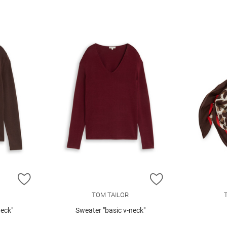
ZUR WUNSCHLISTE HINZUFÜGEN
ZUR WUNSCHLIST
TOM TAILOR
neck"
Sweater "basic v-neck"