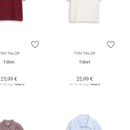
E HINZUFÜGEN
ZUR WUNSCHLISTE HINZUFÜGEN
ZUR W
TOM TAILOR
TOM TAILOR
T-Shirt
T-Shirt
25,99 €
25,99 €
 MwSt. zzgl.
Versand
inkl. MwSt. zzgl.
Versand