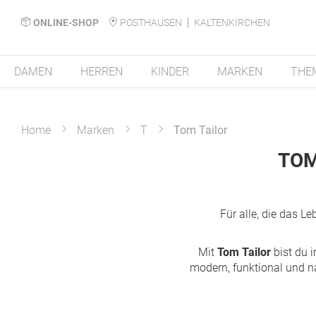
ONLINE-SHOP
POSTHAUSEN
KALTENKIRCHEN
DAMEN
HERREN
KINDER
MARKEN
THE
Home
Marken
T
Tom Tailor
TOM
Für alle, die das L
Mit
Tom Tailor
bist du i
modern, funktional und n