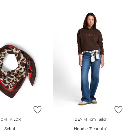
E HINZUFÜGEN
ZUR WUNSCHLISTE HINZUFÜGEN
ZUR W
TOM TAILOR
DENIM Tom Tailor
Schal
Hoodie "Peanuts"