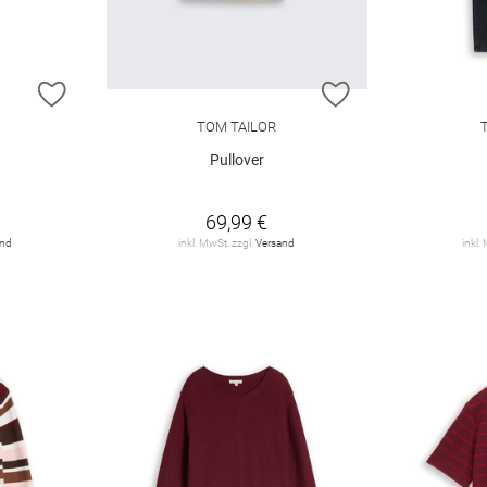
ZUR WUNSCHLISTE HINZUFÜGEN
ZUR WUNSCHLIST
TOM TAILOR
Pullover
69,99 €
and
inkl. MwSt. zzgl.
Versand
inkl.