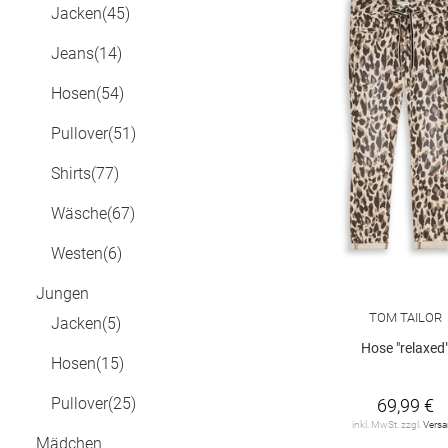
Jacken
(45)
Jeans
(14)
Hosen
(54)
Pullover
(51)
Shirts
(77)
Wäsche
(67)
Westen
(6)
Jungen
TOM TAILOR
Jacken
(5)
Hose "relaxed
Hosen
(15)
Pullover
(25)
69,99 €
inkl. MwSt. zzgl.
Vers
Mädchen