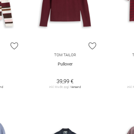
ZUR WUNSCHLISTE HINZUFÜGEN
ZUR WUNSCHLIST
TOM TAILOR
Pullover
39,99 €
and
inkl. MwSt. zzgl.
Versand
inkl.