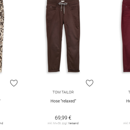
ZUR WUNSCHLISTE HINZUFÜGEN
ZUR WUNSCHLIST
TOM TAILOR
"
Hose "relaxed"
Ho
69,99 €
and
inkl. MwSt. zzgl.
Versand
inkl.