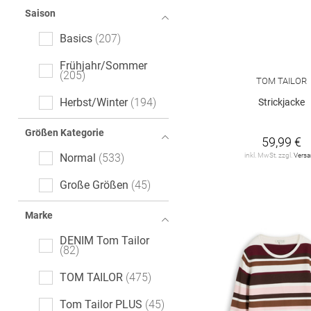
Saison
Basics
207
Frühjahr/Sommer
205
TOM TAILOR
Herbst/Winter
194
Strickjacke
Größen Kategorie
59,99 €
inkl. MwSt. zzgl.
Vers
Normal
533
Große Größen
45
Marke
DENIM Tom Tailor
82
TOM TAILOR
475
Tom Tailor PLUS
45