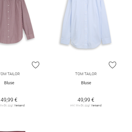
E HINZUFÜGEN
ZUR WUNSCHLISTE HINZUFÜGEN
ZUR W
TOM TAILOR
TOM TAILOR
Bluse
Bluse
49,99 €
49,99 €
 MwSt. zzgl.
Versand
inkl. MwSt. zzgl.
Versand