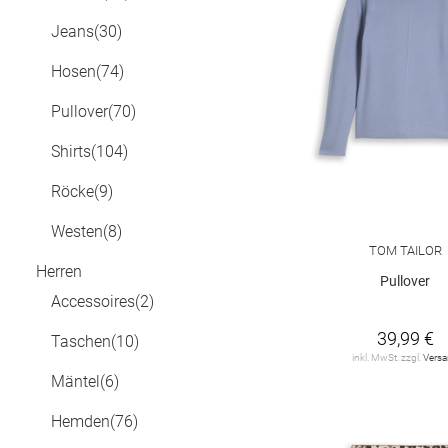
Jeans
(30)
Hosen
(74)
Pullover
(70)
Shirts
(104)
Röcke
(9)
Westen
(8)
TOM TAILOR
Herren
Pullover
Accessoires
(2)
39,99 €
Taschen
(10)
inkl. MwSt. zzgl.
Vers
Mäntel
(6)
Hemden
(76)