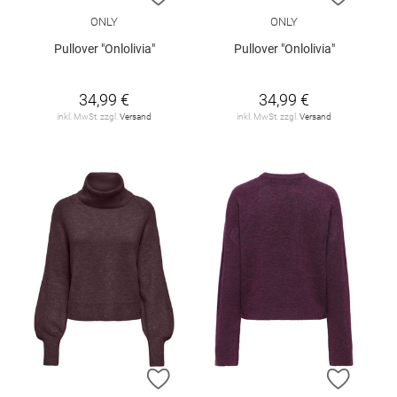
ONLY
ONLY
Pullover "Onlolivia"
Pullover "Onlolivia"
34,99 €
34,99 €
inkl. MwSt. zzgl.
Versand
inkl. MwSt. zzgl.
Versand
ZUR WUNSCHLISTE HINZUFÜGEN
ZUR W