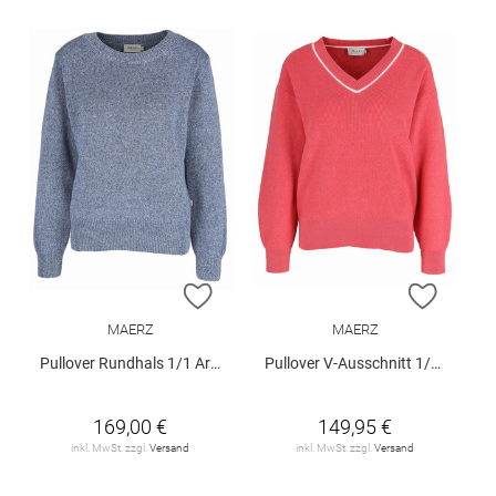
ZUR WUNSCHLISTE HINZUFÜGEN
ZUR W
MAERZ
MAERZ
Pullover Rundhals 1/1 Arm
Pullover V-Ausschnitt 1/1 Arm
169,00 €
149,95 €
inkl. MwSt. zzgl.
Versand
inkl. MwSt. zzgl.
Versand