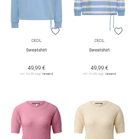
ZUR WUNSCHLISTE HINZUFÜGEN
ZUR W
CECIL
CECIL
Sweatshirt
Sweatshirt
49,99 €
49,99 €
inkl. MwSt. zzgl.
Versand
inkl. MwSt. zzgl.
Versand