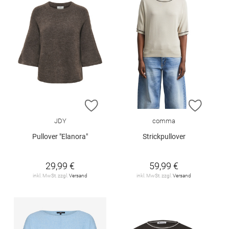
ZUR WUNSCHLISTE HINZUFÜGEN
ZUR W
JDY
comma
Pullover "Elanora"
Strickpullover
29,99 €
59,99 €
inkl. MwSt. zzgl.
Versand
inkl. MwSt. zzgl.
Versand