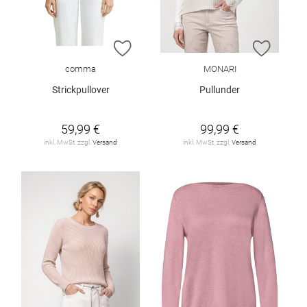
ZUR WUNSCHLISTE HINZUFÜGEN
ZUR W
comma
MONARI
Strickpullover
Pullunder
59,99 €
99,99 €
inkl. MwSt. zzgl.
Versand
inkl. MwSt. zzgl.
Versand