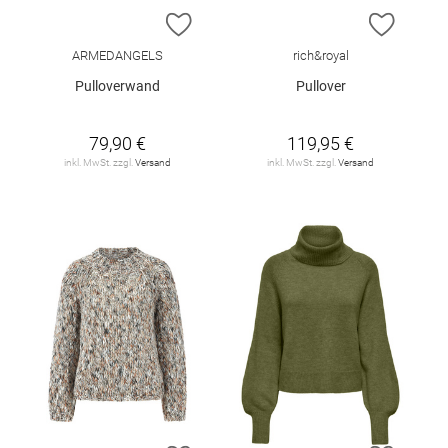
ZUR WUNSCHLISTE HINZUFÜGEN
ZUR W
ARMEDANGELS
rich&royal
Pulloverwand
Pullover
79,90 €
119,95 €
inkl. MwSt. zzgl.
Versand
inkl. MwSt. zzgl.
Versand