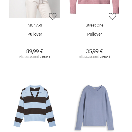
ZUR WUNSCHLISTE HINZUFÜGEN
ZUR W
MONARI
Street One
Pullover
Pullover
89,99 €
35,99 €
inkl. MwSt. zzgl.
Versand
inkl. MwSt. zzgl.
Versand