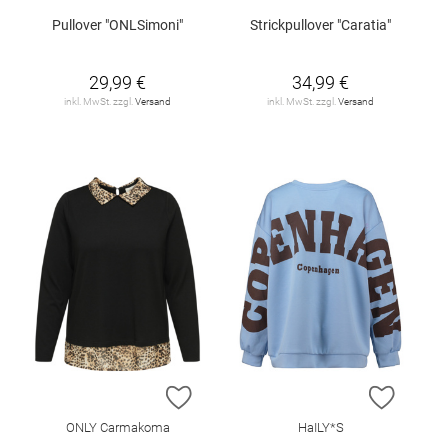
Pullover "ONLSimoni"
Strickpullover "Caratia"
29,99 €
34,99 €
inkl. MwSt. zzgl.
Versand
inkl. MwSt. zzgl.
Versand
ZUR WUNSCHLISTE HINZUFÜGEN
ZUR W
ONLY Carmakoma
HaILY*S