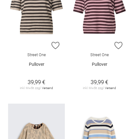
ZUR WUNSCHLISTE HINZUFÜGEN
ZUR W
Street One
Street One
Pullover
Pullover
39,99 €
39,99 €
inkl. MwSt. zzgl.
Versand
inkl. MwSt. zzgl.
Versand