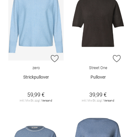
ZUR WUNSCHLISTE HINZUFÜGEN
ZUR W
zero
Street One
Strickpullover
Pullover
59,99 €
39,99 €
inkl. MwSt. zzgl.
Versand
inkl. MwSt. zzgl.
Versand