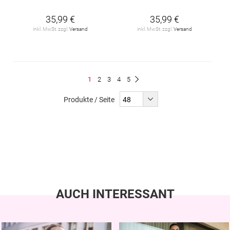
35,99 €
35,99 €
inkl. MwSt. zzgl.
Versand
inkl. MwSt. zzgl.
Versand
Seite
Du
Seite
Seite
Seite
Seite
1
2
3
4
5
Seite
Weiter
liest
Produkte / Seite
gerade
Seite
AUCH INTERESSANT