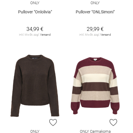
ONLY
ONLY
Pullover "Onlolivia"
Pullover "ONLSimoni"
34,99 €
29,99 €
inkl. MwSt. zzgl.
Versand
inkl. MwSt. zzgl.
Versand
ZUR WUNSCHLISTE HINZUFÜGEN
ZUR W
ONLY
ONLY Carmakoma