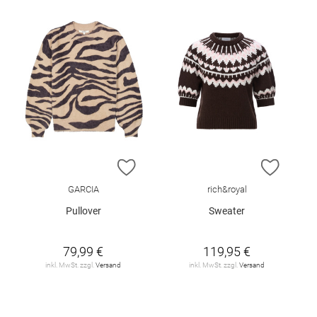
ZUR WUNSCHLISTE HINZUFÜGEN
ZUR W
GARCIA
rich&royal
Pullover
Sweater
79,99 €
119,95 €
inkl. MwSt. zzgl.
Versand
inkl. MwSt. zzgl.
Versand