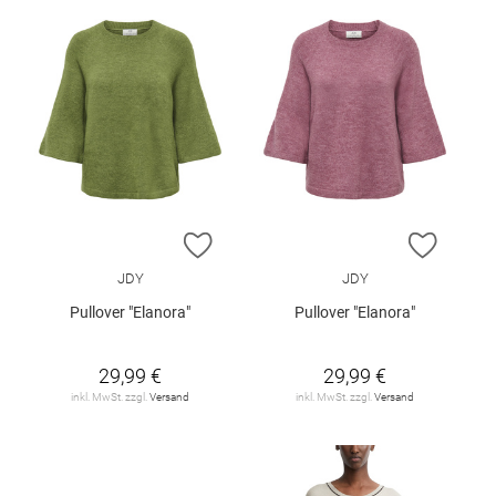
ZUR WUNSCHLISTE HINZUFÜGEN
ZUR W
JDY
JDY
Pullover "Elanora"
Pullover "Elanora"
29,99 €
29,99 €
inkl. MwSt. zzgl.
Versand
inkl. MwSt. zzgl.
Versand