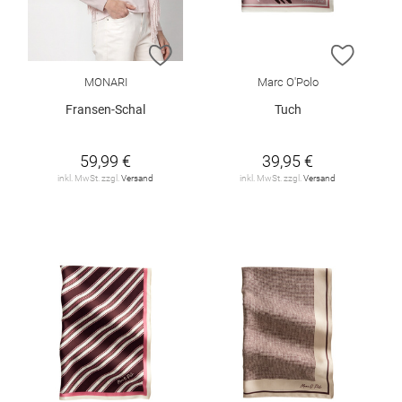
ZUR WUNSCHLISTE HINZUFÜGEN
ZUR W
MONARI
Marc O'Polo
Fransen-Schal
Tuch
59,99 €
39,95 €
inkl. MwSt. zzgl.
Versand
inkl. MwSt. zzgl.
Versand