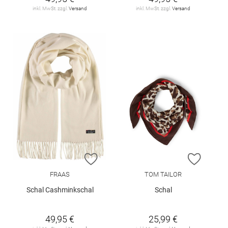
inkl. MwSt. zzgl.
Versand
inkl. MwSt. zzgl.
Versand
ZUR WUNSCHLISTE HINZUFÜGEN
ZUR W
FRAAS
TOM TAILOR
Schal Cashminkschal
Schal
49,95 €
25,99 €