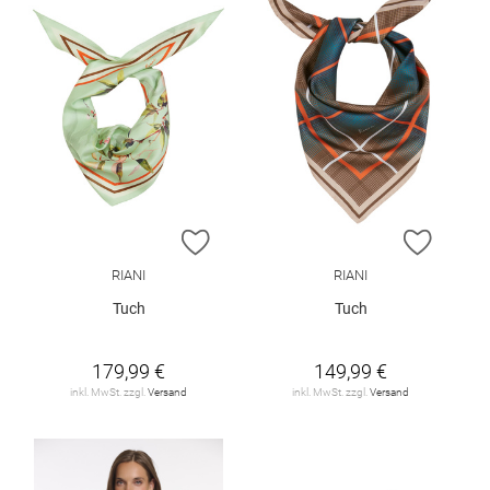
ZUR WUNSCHLISTE HINZUFÜGEN
ZUR W
RIANI
RIANI
Tuch
Tuch
179,99 €
149,99 €
inkl. MwSt. zzgl.
Versand
inkl. MwSt. zzgl.
Versand