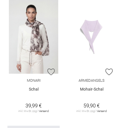
ZUR WUNSCHLISTE HINZUFÜGEN
ZUR W
MONARI
ARMEDANGELS
Schal
Mohair-Schal
39,99 €
59,90 €
inkl. MwSt. zzgl.
Versand
inkl. MwSt. zzgl.
Versand