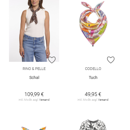
ZUR WUNSCHLISTE HINZUFÜGEN
ZUR W
RINO & PELLE
CODELLO
Schal
Tuch
109,99 €
49,95 €
inkl. MwSt. zzgl.
Versand
inkl. MwSt. zzgl.
Versand