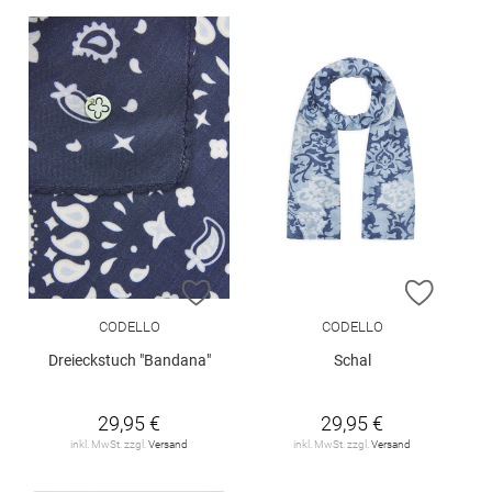
ZUR WUNSCHLISTE HINZUFÜGEN
ZUR W
CODELLO
CODELLO
Dreieckstuch "Bandana"
Schal
29,95 €
29,95 €
inkl. MwSt. zzgl.
Versand
inkl. MwSt. zzgl.
Versand