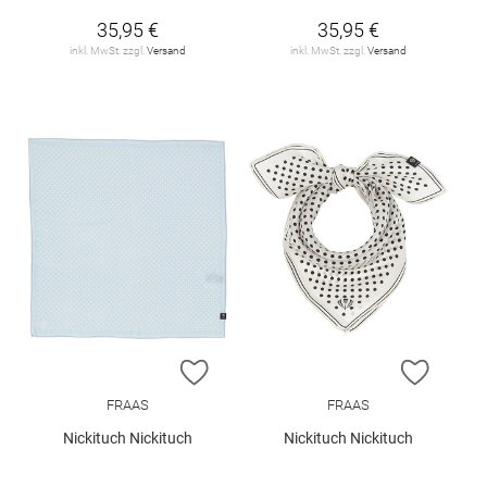
35,95 €
35,95 €
inkl. MwSt. zzgl.
Versand
inkl. MwSt. zzgl.
Versand
ZUR WUNSCHLISTE HINZUFÜGEN
ZUR W
FRAAS
FRAAS
Nickituch Nickituch
Nickituch Nickituch