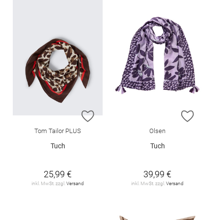
ZUR WUNSCHLISTE HINZUFÜGEN
ZUR W
Tom Tailor PLUS
Olsen
Tuch
Tuch
25,99 €
39,99 €
inkl. MwSt. zzgl.
Versand
inkl. MwSt. zzgl.
Versand