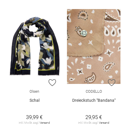
ZUR WUNSCHLISTE HINZUFÜGEN
ZUR W
Olsen
CODELLO
Schal
Dreieckstuch "Bandana"
39,99 €
29,95 €
inkl. MwSt. zzgl.
Versand
inkl. MwSt. zzgl.
Versand