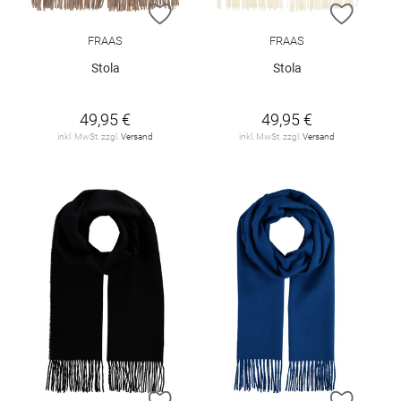
ZUR WUNSCHLISTE HINZUFÜGEN
ZUR W
FRAAS
FRAAS
Stola
Stola
49,95 €
49,95 €
inkl. MwSt. zzgl.
Versand
inkl. MwSt. zzgl.
Versand
ZUR WUNSCHLISTE HINZUFÜGEN
ZUR W