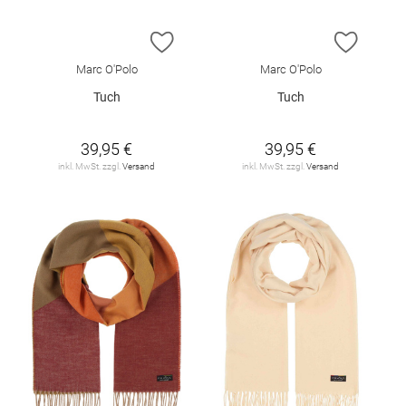
ZUR WUNSCHLISTE HINZUFÜGEN
ZUR W
Marc O'Polo
Marc O'Polo
Tuch
Tuch
39,95 €
39,95 €
inkl. MwSt. zzgl.
Versand
inkl. MwSt. zzgl.
Versand