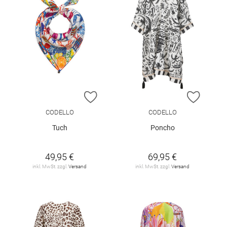
ZUR WUNSCHLISTE HINZUFÜGEN
ZUR W
CODELLO
CODELLO
Tuch
Poncho
49,95 €
69,95 €
inkl. MwSt. zzgl.
Versand
inkl. MwSt. zzgl.
Versand