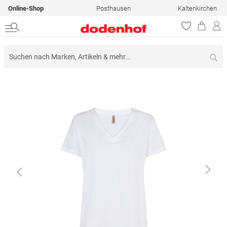
Online-Shop
Posthausen
Kaltenkirchen
Su
Zum
Ende
der
Bildergalerie
springen