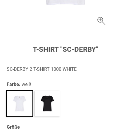
Zum
T-SHIRT "SC-DERBY"
Anfang
der
Bildergalerie
SC-DERBY 2 T-SHIRT 1000 WHITE
springen
Farbe:
weiß
Größe