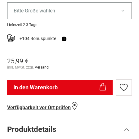
Bitte Größe wählen
Lieferzeit
2-3 Tage
+104 Bonuspunkte
i
25,99 €
inkl. MwSt. zzgl.
Versand
In den Warenkorb
Zur
Wunschl
hinzufü
Verfügbarkeit vor Ort prüfen
Produktdetails