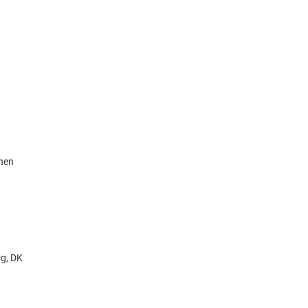
knen
g, DK