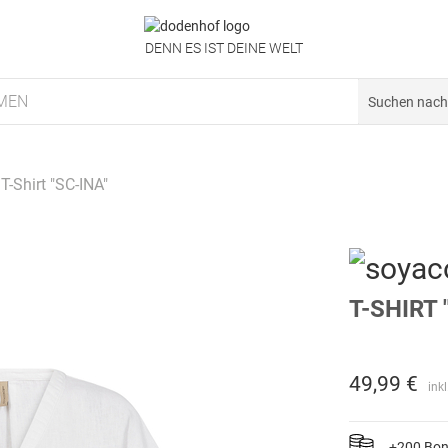
DENN ES IST DEINE WELT
MEN
T-Shirt "SC-INA"
T-SHIRT 
49,99 €
ink
+200 Bo