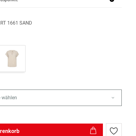
IRT 1661 SAND
e wählen
arenkorb
Zur