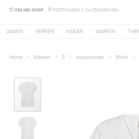
ONLINE-SHOP
POSTHAUSEN
KALTENKIRCHEN
DAMEN
HERREN
KINDER
MARKEN
THE
Home
Marken
S
soyaconcept
Shirts
Zum
Ende
der
Bildergalerie
springen