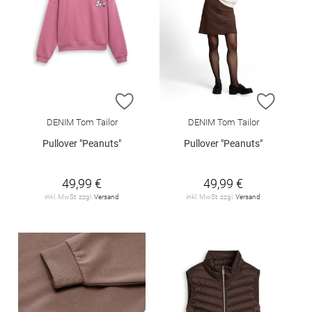
ZUR WUNSCHLISTE HINZUFÜGEN
ZUR W
DENIM Tom Tailor
DENIM Tom Tailor
Pullover "Peanuts"
Pullover "Peanuts"
49,99 €
49,99 €
inkl. MwSt. zzgl.
Versand
inkl. MwSt. zzgl.
Versand