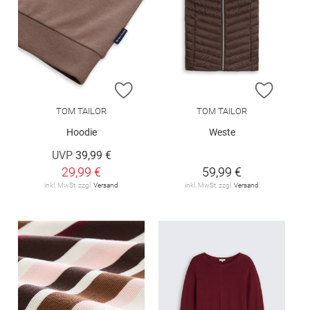
ZUR WUNSCHLISTE HINZUFÜGEN
ZUR W
TOM TAILOR
TOM TAILOR
Hoodie
Weste
UVP
39,99 €
29,99 €
59,99 €
inkl. MwSt. zzgl.
Versand
inkl. MwSt. zzgl.
Versand