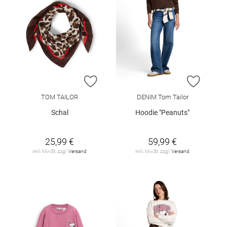
ZUR WUNSCHLISTE HINZUFÜGEN
ZUR W
TOM TAILOR
DENIM Tom Tailor
Schal
Hoodie "Peanuts"
25,99 €
59,99 €
inkl. MwSt. zzgl.
Versand
inkl. MwSt. zzgl.
Versand