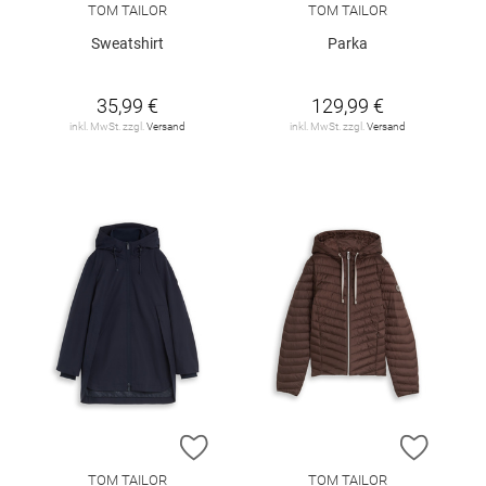
TOM TAILOR
TOM TAILOR
Sweatshirt
Parka
35,99 €
129,99 €
inkl. MwSt. zzgl.
Versand
inkl. MwSt. zzgl.
Versand
ZUR WUNSCHLISTE HINZUFÜGEN
ZUR W
TOM TAILOR
TOM TAILOR