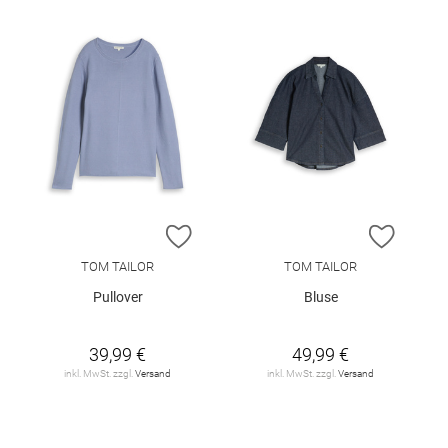
ZUR WUNSCHLISTE HINZUFÜGEN
ZUR W
TOM TAILOR
TOM TAILOR
Pullover
Bluse
39,99 €
49,99 €
inkl. MwSt. zzgl.
Versand
inkl. MwSt. zzgl.
Versand