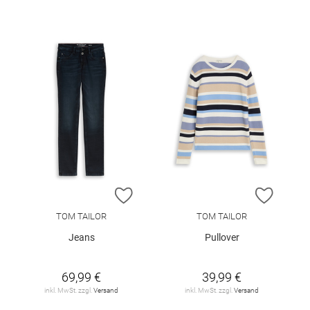
ZUR WUNSCHLISTE HINZUFÜGEN
ZUR W
TOM TAILOR
TOM TAILOR
Jeans
Pullover
69,99 €
39,99 €
inkl. MwSt. zzgl.
Versand
inkl. MwSt. zzgl.
Versand