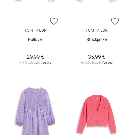
ZUR WUNSCHLISTE HINZUFÜGEN
ZUR W
TOM TAILOR
TOM TAILOR
Pullover
Strickjacke
29,99 €
35,99 €
inkl. MwSt. zzgl.
Versand
inkl. MwSt. zzgl.
Versand