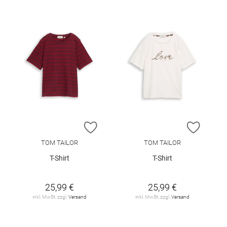
ZUR WUNSCHLISTE HINZUFÜGEN
ZUR W
TOM TAILOR
TOM TAILOR
T-Shirt
T-Shirt
25,99 €
25,99 €
inkl. MwSt. zzgl.
Versand
inkl. MwSt. zzgl.
Versand