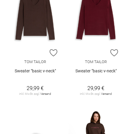
ZUR WUNSCHLISTE HINZUFÜGEN
ZUR W
TOM TAILOR
TOM TAILOR
Sweater "basic v-neck"
Sweater "basic v-neck"
29,99 €
29,99 €
inkl. MwSt. zzgl.
Versand
inkl. MwSt. zzgl.
Versand