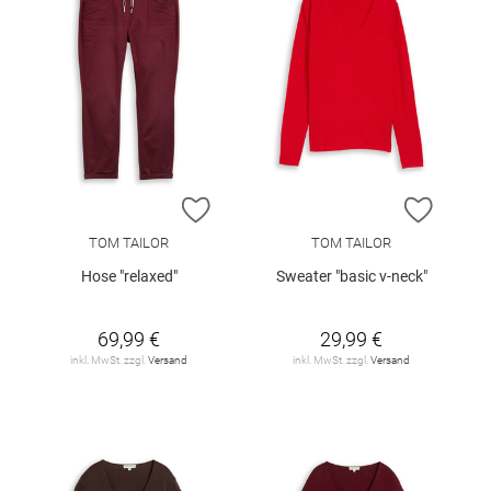
ZUR WUNSCHLISTE HINZUFÜGEN
ZUR W
TOM TAILOR
TOM TAILOR
Hose "relaxed"
Sweater "basic v-neck"
69,99 €
29,99 €
inkl. MwSt. zzgl.
Versand
inkl. MwSt. zzgl.
Versand