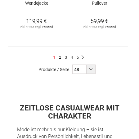
Wendejacke
Pullover
119,99 €
59,99 €
inkl. MwSt. zzgl.
Versand
inkl. MwSt. zzgl.
Versand
Seite
Du
Seite
Seite
Seite
Seite
1
2
3
4
5
Seite
Weiter
liest
Produkte / Seite
gerade
Seite
ZEITLOSE CASUALWEAR MIT
CHARAKTER
Mode ist mehr als nur Kleidung – sie ist
Ausdruck von Persönlichkeit, Lebensstil und