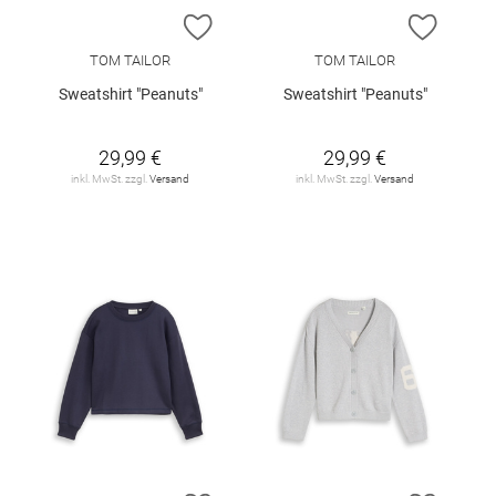
ZUR WUNSCHLISTE HINZUFÜGEN
ZUR W
TOM TAILOR
TOM TAILOR
Sweatshirt "Peanuts"
Sweatshirt "Peanuts"
29,99 €
29,99 €
inkl. MwSt. zzgl.
Versand
inkl. MwSt. zzgl.
Versand