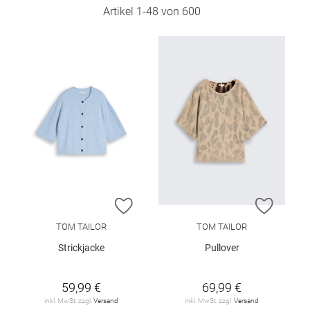
Artikel
1
-
48
von
600
ZUR WUNSCHLISTE HINZUFÜGEN
ZUR W
TOM TAILOR
TOM TAILOR
Strickjacke
Pullover
59,99 €
69,99 €
inkl. MwSt. zzgl.
Versand
inkl. MwSt. zzgl.
Versand