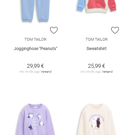
ZUR WUNSCHLISTE HINZUFÜGEN
ZUR W
TOM TAILOR
TOM TAILOR
Jogginghose "Peanuts"
Sweatshirt
29,99 €
25,99 €
inkl. MwSt. zzgl.
Versand
inkl. MwSt. zzgl.
Versand