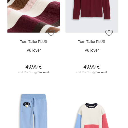
ZUR WUNSCHLISTE HINZUFÜGEN
ZUR W
Tom Tailor PLUS
Tom Tailor PLUS
Pullover
Pullover
49,99 €
49,99 €
inkl. MwSt. zzgl.
Versand
inkl. MwSt. zzgl.
Versand