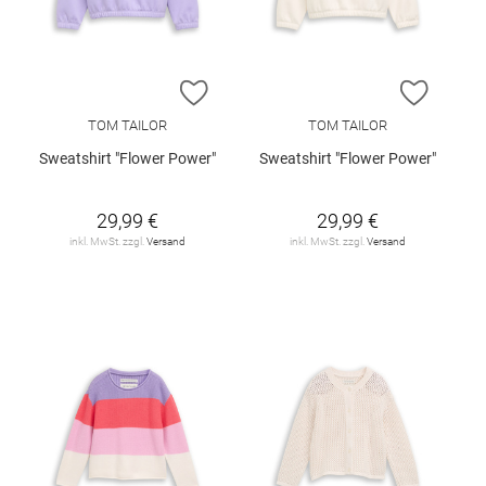
ZUR WUNSCHLISTE HINZUFÜGEN
ZUR W
TOM TAILOR
TOM TAILOR
Sweatshirt "Flower Power"
Sweatshirt "Flower Power"
29,99 €
29,99 €
inkl. MwSt. zzgl.
Versand
inkl. MwSt. zzgl.
Versand