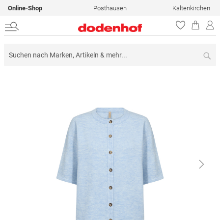
Online-Shop
Posthausen
Kaltenkirchen
Su
Zum
Ende
der
Bildergalerie
springen