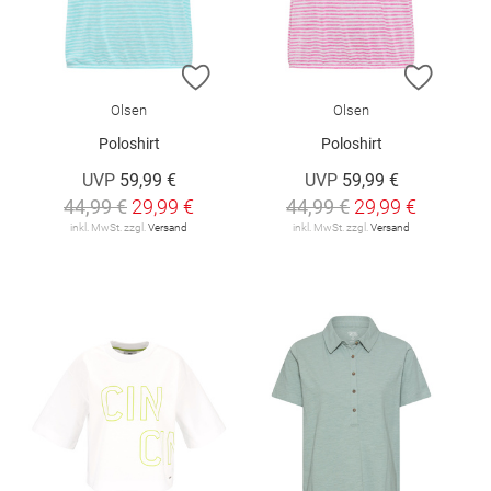
ZUR WUNSCHLISTE HINZUFÜGEN
ZUR W
Olsen
Olsen
Poloshirt
Poloshirt
UVP
59,99 €
UVP
59,99 €
44,99 €
29,99 €
44,99 €
29,99 €
inkl. MwSt. zzgl.
Versand
inkl. MwSt. zzgl.
Versand