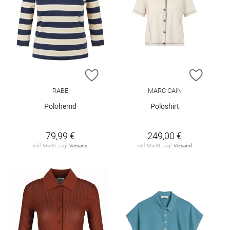
ZUR WUNSCHLISTE HINZUFÜGEN
ZUR W
RABE
MARC CAIN
Polohemd
Poloshirt
79,99 €
249,00 €
inkl. MwSt. zzgl.
Versand
inkl. MwSt. zzgl.
Versand