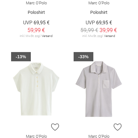
Marc O'Polo
Marc O'Polo
Poloshirt
Poloshirt
UVP
69,95 €
UVP
69,95 €
59,99 €
59,99 €
39,99 €
inkl. MwSt. zzgl.
Versand
inkl. MwSt. zzgl.
Versand
-13%
-33%
ZUR WUNSCHLISTE HINZUFÜGEN
ZUR W
Marc O'Polo
Marc O'Polo