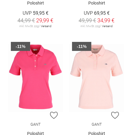
Poloshirt
Poloshirt
UVP
59,95 €
UVP
69,95 €
44,99 €
29,99 €
49,99 €
34,99 €
inkl. MwSt. zzgl.
Versand
inkl. MwSt. zzgl.
Versand
-11%
-11%
ZUR WUNSCHLISTE HINZUFÜGEN
ZUR W
GANT
GANT
Poloshirt
Poloshirt