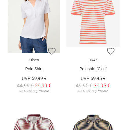
ZUR WUNSCHLISTE HINZUFÜGEN
ZUR W
Olsen
BRAX
Polo-Shirt
Poloshirt "Cleo"
UVP
59,99 €
UVP
69,95 €
44,99 €
29,99 €
49,95 €
39,95 €
inkl. MwSt. zzgl.
Versand
inkl. MwSt. zzgl.
Versand