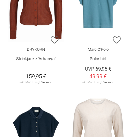
ZUR WUNSCHLISTE HINZUFÜGEN
ZUR W
DRYKORN
Marc O'Polo
Strickjacke "Arhanya"
Poloshirt
UVP
69,95 €
159,95 €
49,99 €
inkl. MwSt. zzgl.
Versand
inkl. MwSt. zzgl.
Versand