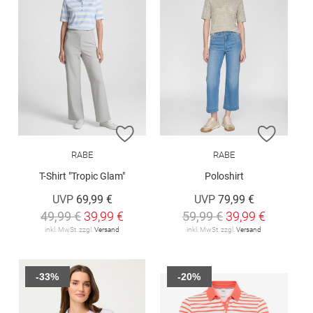
ZUR WUNSCHLISTE HINZUFÜGEN
ZUR W
RABE
RABE
T-Shirt "Tropic Glam"
Poloshirt
UVP
69,99 €
UVP
79,99 €
49,99 €
39,99 €
59,99 €
39,99 €
inkl. MwSt. zzgl.
Versand
inkl. MwSt. zzgl.
Versand
-33%
-20%