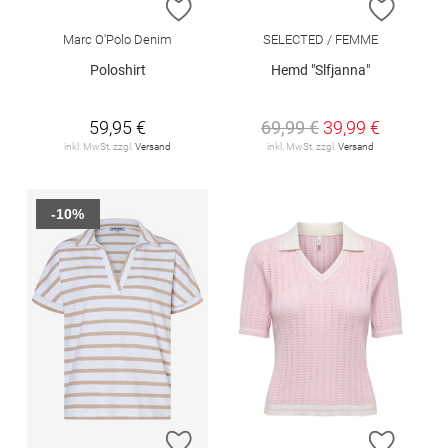
ZUR WUNSCHLISTE HINZUFÜGEN
ZUR W
Marc O'Polo Denim
SELECTED / FEMME
Poloshirt
Hemd "Slfjanna"
59,95 €
69,99 €
39,99 €
inkl. MwSt. zzgl.
Versand
inkl. MwSt. zzgl.
Versand
-10%
ZUR WUNSCHLISTE HINZUFÜGEN
ZUR W