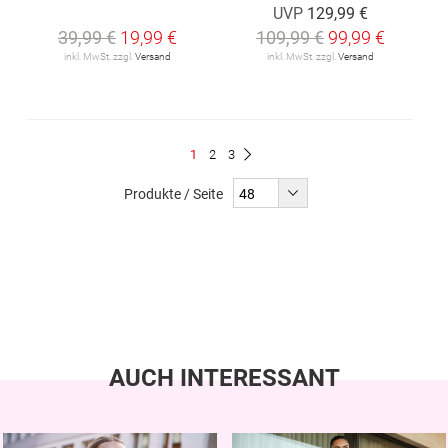
UVP
129,99 €
39,99 €
19,99 €
109,99 €
99,99 €
inkl. MwSt. zzgl.
Versand
inkl. MwSt. zzgl.
Versand
Seite
Du
Seite
Seite
1
2
3
Seite
Weiter
liest
Produkte / Seite
gerade
Seite
AUCH INTERESSANT