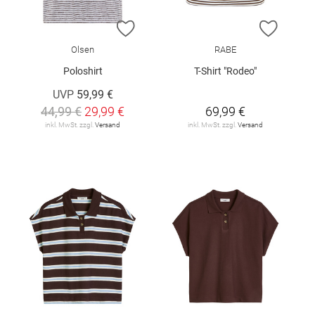
ZUR WUNSCHLISTE HINZUFÜGEN
ZUR W
Olsen
RABE
Poloshirt
T-Shirt "Rodeo"
UVP
59,99 €
44,99 €
29,99 €
69,99 €
inkl. MwSt. zzgl.
Versand
inkl. MwSt. zzgl.
Versand