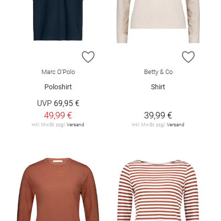
ZUR WUNSCHLISTE HINZUFÜGEN
ZUR W
Marc O'Polo
Betty & Co
Poloshirt
Shirt
UVP
69,95 €
49,99 €
39,99 €
inkl. MwSt. zzgl.
Versand
inkl. MwSt. zzgl.
Versand