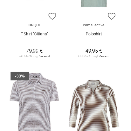
ZUR WUNSCHLISTE HINZUFÜGEN
ZUR W
CINQUE
camel active
T-Shirt "Citiana"
Poloshirt
79,99 €
49,95 €
inkl. MwSt. zzgl.
Versand
inkl. MwSt. zzgl.
Versand
-33%