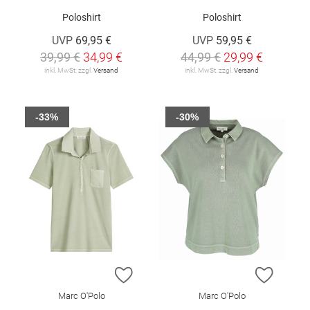
Poloshirt
Poloshirt
UVP
69,95 €
UVP
59,95 €
39,99 €
34,99 €
44,99 €
29,99 €
inkl. MwSt. zzgl.
Versand
inkl. MwSt. zzgl.
Versand
-33%
-30%
ZUR WUNSCHLISTE HINZUFÜGEN
ZUR W
Marc O'Polo
Marc O'Polo