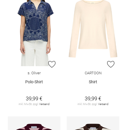
ZUR WUNSCHLISTE HINZUFÜGEN
ZUR W
s. Oliver
CARTOON
Polo-Shirt
Shirt
39,99 €
39,99 €
inkl. MwSt. zzgl.
Versand
inkl. MwSt. zzgl.
Versand