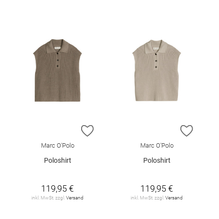
ZUR WUNSCHLISTE HINZUFÜGEN
ZUR W
Marc O'Polo
Marc O'Polo
Poloshirt
Poloshirt
119,95 €
119,95 €
inkl. MwSt. zzgl.
Versand
inkl. MwSt. zzgl.
Versand