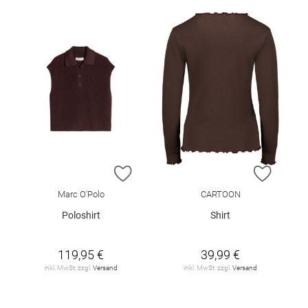
ZUR WUNSCHLISTE HINZUFÜGEN
ZUR W
Marc O'Polo
CARTOON
Poloshirt
Shirt
119,95 €
39,99 €
inkl. MwSt. zzgl.
Versand
inkl. MwSt. zzgl.
Versand