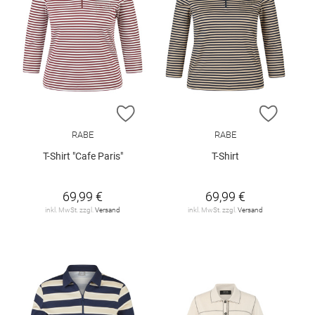
ZUR WUNSCHLISTE HINZUFÜGEN
ZUR W
RABE
RABE
T-Shirt "Cafe Paris"
T-Shirt
69,99 €
69,99 €
inkl. MwSt. zzgl.
Versand
inkl. MwSt. zzgl.
Versand