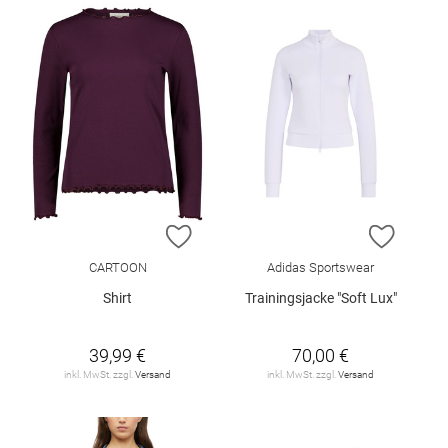
ZUR WUNSCHLISTE HINZUFÜGEN
ZUR W
CARTOON
Adidas Sportswear
Shirt
Trainingsjacke "Soft Lux"
39,99 €
70,00 €
inkl. MwSt. zzgl.
Versand
inkl. MwSt. zzgl.
Versand