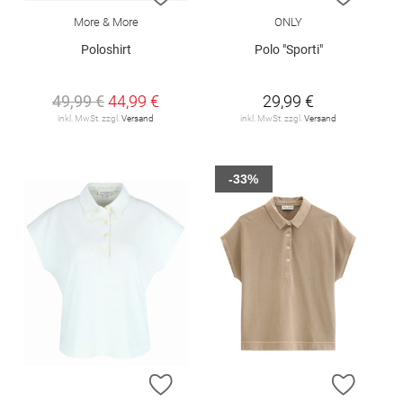
More & More
ONLY
Poloshirt
Polo "Sporti"
49,99 €
44,99 €
29,99 €
inkl. MwSt. zzgl.
Versand
inkl. MwSt. zzgl.
Versand
-33%
ZUR WUNSCHLISTE HINZUFÜGEN
ZUR W