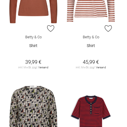
ZUR WUNSCHLISTE HINZUFÜGEN
ZUR W
Betty & Co
Betty & Co
Shirt
Shirt
39,99 €
45,99 €
inkl. MwSt. zzgl.
Versand
inkl. MwSt. zzgl.
Versand