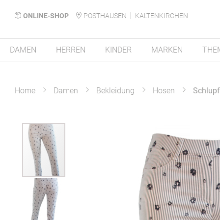
ONLINE-SHOP
POSTHAUSEN
KALTENKIRCHEN
DAMEN
HERREN
KINDER
MARKEN
THE
Home
Damen
Bekleidung
Hosen
Schlupf
Zum
Ende
der
Bildergalerie
springen