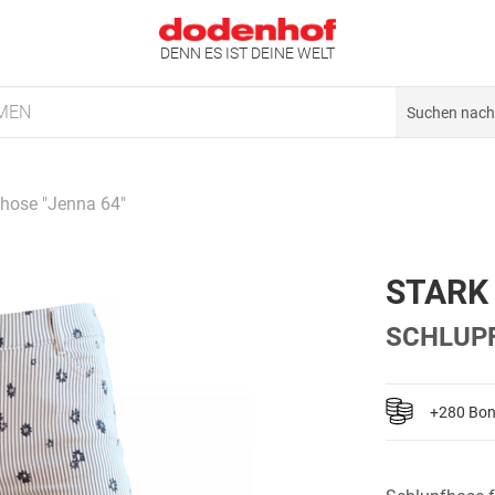
DENN ES IST DEINE WELT
MEN
hose "Jenna 64"
STARK
SCHLUPF
+280 Bo