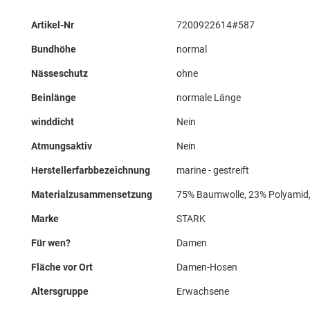
Mehr
Artikel-Nr
7200922614#587
Informationen
Bundhöhe
normal
Nässeschutz
ohne
Beinlänge
normale Länge
winddicht
Nein
Atmungsaktiv
Nein
Herstellerfarbbezeichnung
marine - gestreift
Materialzusammensetzung
75% Baumwolle, 23% Polyamid,
Marke
STARK
Für wen?
Damen
Fläche vor Ort
Damen-Hosen
Altersgruppe
Erwachsene