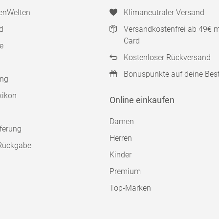
enWelten
Klimaneutraler Versand
d
Versandkostenfrei ab 49€ 
Card
e
Kostenloser Rückversand
Bonuspunkte auf deine Bes
ung
xikon
Online einkaufen
Damen
ferung
Herren
Rückgabe
Kinder
Premium
Top-Marken