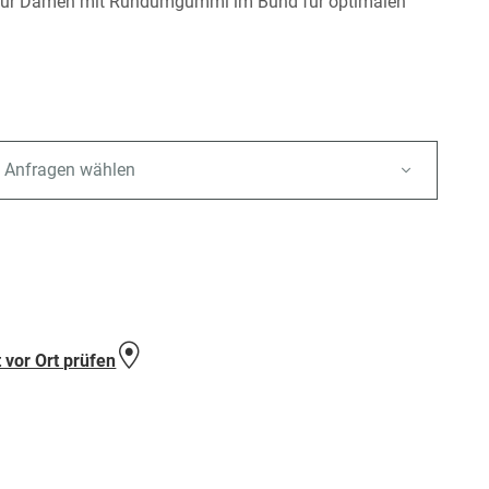
für Damen mit Rundumgummi im Bund für optimalen
.
 Anfragen wählen
e
 vor Ort prüfen