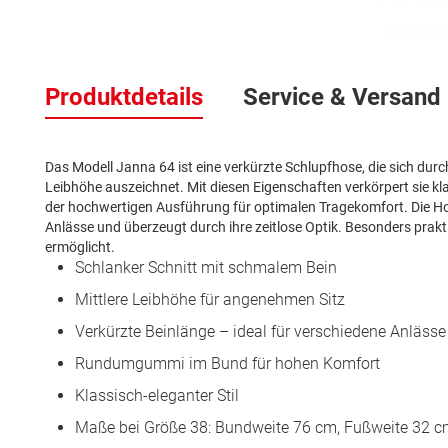
Zum
Anfang
Produktdetails
Service & Versand
der
Bildergalerie
springen
Das Modell Janna 64 ist eine verkürzte Schlupfhose, die sich durc
Leibhöhe auszeichnet. Mit diesen Eigenschaften verkörpert sie
der hochwertigen Ausführung für optimalen Tragekomfort. Die Hose
Anlässe und überzeugt durch ihre zeitlose Optik. Besonders praktis
ermöglicht.
Schlanker Schnitt mit schmalem Bein
Mittlere Leibhöhe für angenehmen Sitz
Verkürzte Beinlänge – ideal für verschiedene Anlässe
Rundumgummi im Bund für hohen Komfort
Klassisch-eleganter Stil
Maße bei Größe 38: Bundweite 76 cm, Fußweite 32 cm