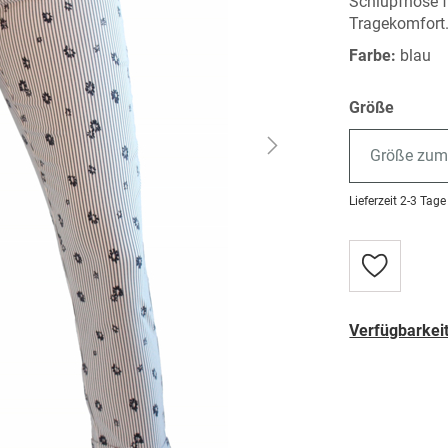
Schlupfhose 
Tragekomfort
Farbe:
blau
Größe
Größe zum
Lieferzeit
2-3 Tage
Zur
Wunschlist
hinzufügen
Verfügbarkeit