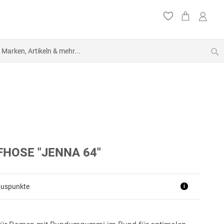
S
HOSE "JENNA 64"
nuspunkte
i