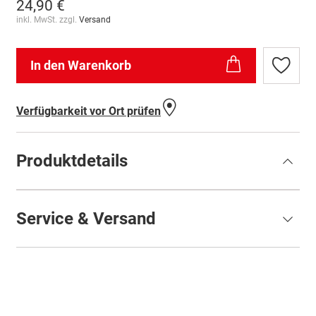
24,90 €
inkl. MwSt. zzgl.
Versand
In den Warenkorb
Zur
Wunschl
hinzufü
Verfügbarkeit vor Ort prüfen
Produktdetails
Service & Versand