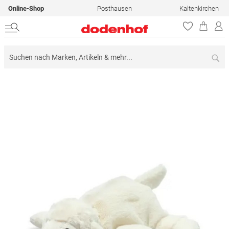
Online-Shop
Posthausen
Kaltenkirchen
Su
Zum
Ende
der
Bildergalerie
springen