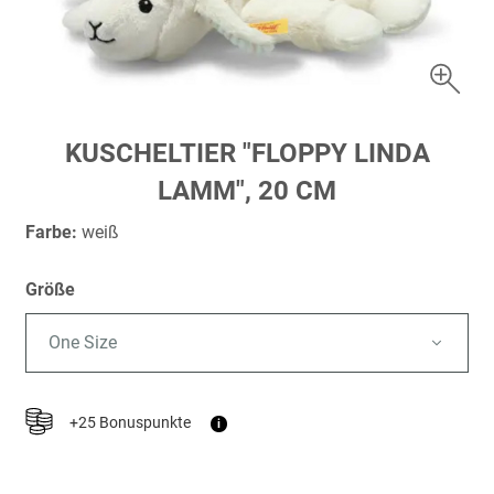
Zum
KUSCHELTIER "FLOPPY LINDA
Anfang
LAMM", 20 CM
der
Bildergalerie
Farbe:
weiß
springen
Größe
One Size
+25 Bonuspunkte
i