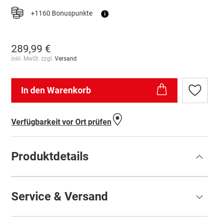
+1160 Bonuspunkte
i
289,99 €
inkl. MwSt. zzgl.
Versand
In den Warenkorb
Zur
Wunschl
hinzufü
Verfügbarkeit vor Ort prüfen
Produktdetails
Service & Versand