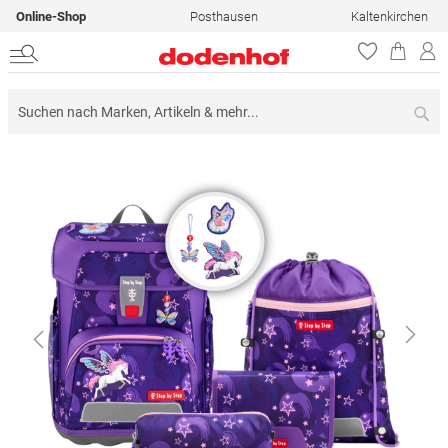
Online-Shop
Posthausen
Kaltenkirchen
Su
Zum
Ende
der
Bildergalerie
springen