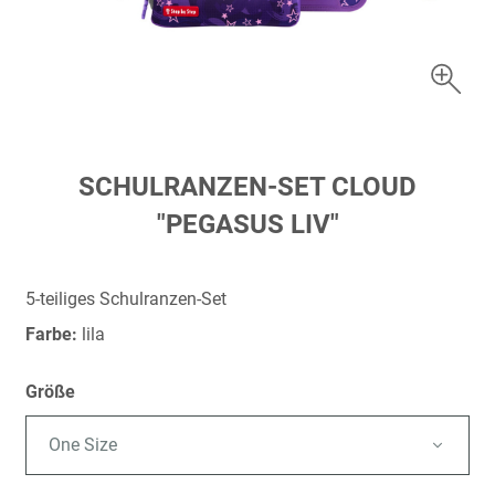
Zum
SCHULRANZEN-SET CLOUD
Anfang
"PEGASUS LIV"
der
Bildergalerie
springen
5-teiliges Schulranzen-Set
Farbe:
lila
Größe
One Size