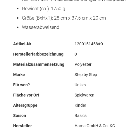
Gewicht (ca.): 1750 g
Größe (BxHxT): 28 cm x 37.5 cm x 20 cm
Wasserabweisend
Mehr
Artikel-Nr
1200151458#0
Informationen
Herstellerfarbbezeichnung
0
Materialzusammensetzung
Polyester
Marke
Step by Step
Für wen?
Unisex
Fläche vor Ort
Spielwaren
Altersgruppe
Kinder
Saison
Basics
Hersteller
Hama GmbH & Co. KG