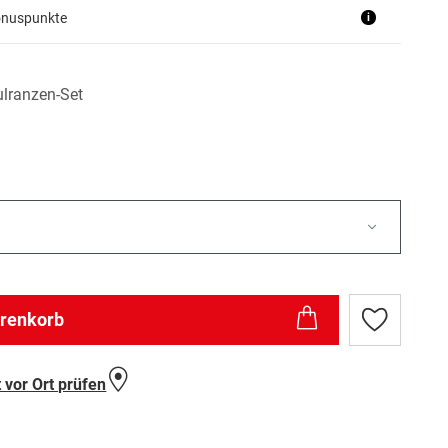
onuspunkte
i
ulranzen-Set
arenkorb
Zur
Wunschlist
hinzufügen
 vor Ort prüfen