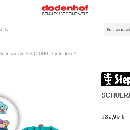
DENN ES IST DEINE WELT
MEN
Schulranzen-Set CLOUD "Turtle Josie"
SCHULRA
289,99 €
i