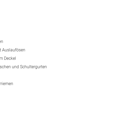
en
t Auslaufösen
em Deckel
aschen und Schultergurten
rriemen