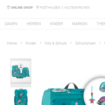
ONLINE-SHOP
POSTHAUSEN
KALTENKIRCHEN
DAMEN
HERREN
KINDER
MARKEN
THE
Home
Kinder
Kita & Schule
Schulranzen
Zum
Ende
der
Bildergalerie
springen