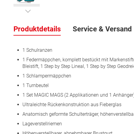
Zum
Anfang
Produktdetails
Service & Versand
der
Bildergalerie
springen
1 Schulranzen
1 Federmäppchen, komplett bestückt mit Markenstifte
Bleistift, 1 Step by Step Lineal, 1 Step by Step Geodr
1 Schlampermäppchen
1 Turnbeutel
1 Set MAGIC MAGS (2 Applikationen und 1 Anhänger
Ultraleichte Rückenkonstruktion aus Fieberglas
Anatomisch geformte Schulterträger, höhenverstel
Lageverstellriemen
Höhenverstellbarer, abnehmbarer Brustgurt