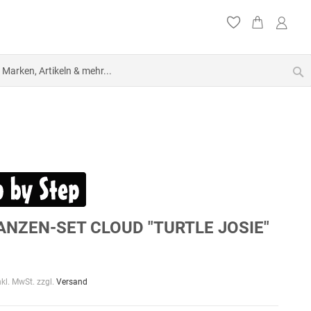
S
NZEN-SET CLOUD "TURTLE JOSIE"
nkl. MwSt. zzgl.
Versand