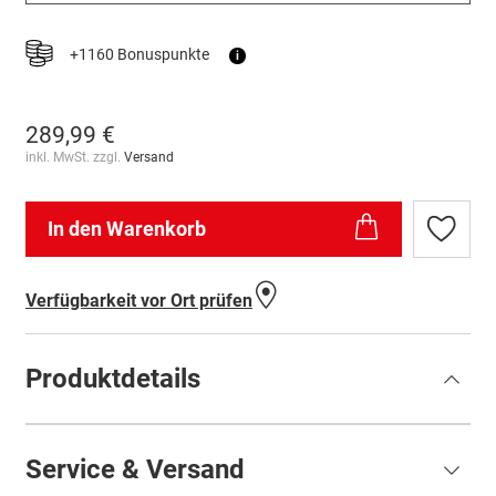
+1160 Bonuspunkte
i
289,99 €
inkl. MwSt. zzgl.
Versand
In den Warenkorb
Zur
Wunschl
hinzufü
Verfügbarkeit vor Ort prüfen
Produktdetails
Service & Versand