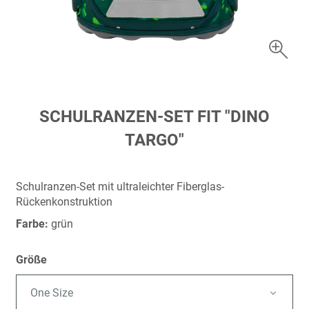
Zum
SCHULRANZEN-SET FIT "DINO
Anfang
TARGO"
der
Bildergalerie
springen
Schulranzen-Set mit ultraleichter Fiberglas-
Rückenkonstruktion
Farbe:
grün
Größe
One Size