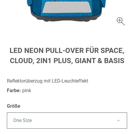
Zum
LED NEON PULL-OVER FÜR SPACE,
Anfang
CLOUD, 2IN1 PLUS, GIANT & BASIS
der
Bildergalerie
springen
Reflektorüberzug mit LED-Leuchteffekt
Farbe:
pink
Größe
One Size