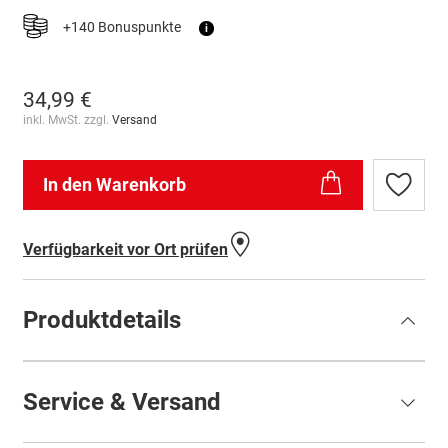
+140 Bonuspunkte
i
34,99 €
inkl. MwSt. zzgl.
Versand
In den Warenkorb
Zur
Wunschl
hinzufü
Verfügbarkeit vor Ort prüfen
Produktdetails
Service & Versand