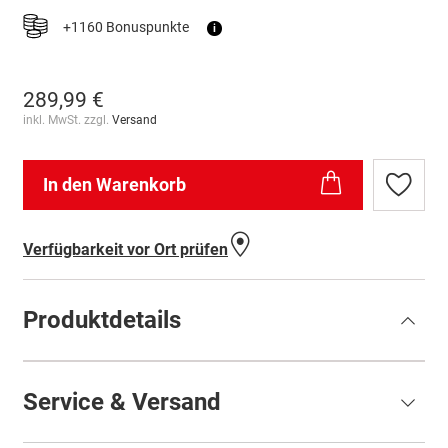
+1160 Bonuspunkte
i
289,99 €
inkl. MwSt. zzgl.
Versand
In den Warenkorb
Zur
Wunschl
hinzufü
Verfügbarkeit vor Ort prüfen
Produktdetails
Service & Versand