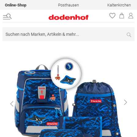
Online-Shop
Posthausen
Kaltenkirchen
Su
Zum
Ende
der
Bildergalerie
springen