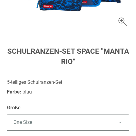
Zum
SCHULRANZEN-SET SPACE "MANTA
Anfang
RIO"
der
Bildergalerie
springen
5-teiliges Schulranzen-Set
Farbe:
blau
Größe
One Size