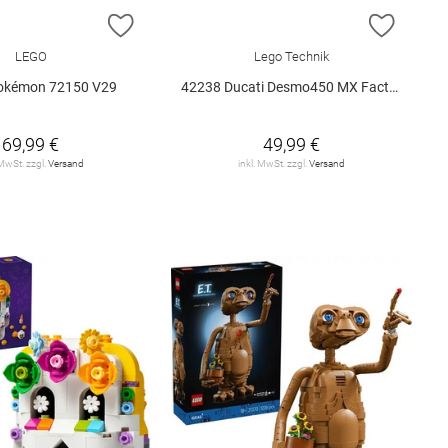
E HINZUFÜGEN
ZUR WUNSCHLISTE HINZUFÜGEN
ZUR W
LEGO
Lego Technik
okémon 72150 V29
42238 Ducati Desmo450 MX Factory M.. V29
69,99 €
49,99 €
 MwSt. zzgl.
Versand
inkl. MwSt. zzgl.
Versand