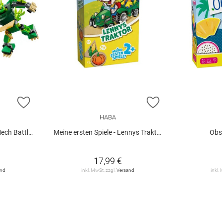
ZUR WUNSCHLISTE HINZUFÜGEN
ZUR WUNSCHLIST
HABA
tle Set V29
Meine ersten Spiele - Lennys Traktor
Obs
17,99 €
and
inkl. MwSt. zzgl.
Versand
inkl.