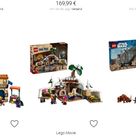
169,99 €
and
inkl. MwSt. zzgl.
Versand
inkl.
ZUR WUNSCHLISTE HINZUFÜGEN
ZUR WUNSCHLIST
Lego Movie