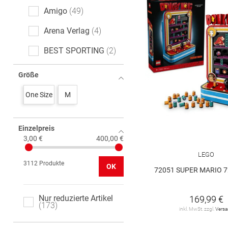
Amigo
49
Arena Verlag
4
BEST SPORTING
2
BOSCH
5
Größe
BRUDER
75
One Size
M
Barbie
2
Einzelpreis
Bayala
12
3,00 €
400,00 €
Big
1
LEGO
3112 Produkte
OK
Brio
3
72051 SUPER MARIO 7
CARRERA
87
Nur reduzierte Artikel
169,99 €
173
COBI
11
inkl. MwSt. zzgl.
Vers