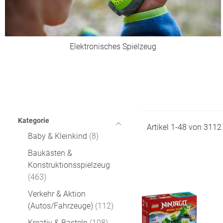
Elektronisches Spielzeug
Kategorie
Artikel
1
-
48
von
3112
Baby & Kleinkind
8
Baukästen &
Konstruktionsspielzeug
463
Verkehr & Aktion
(Autos/Fahrzeuge)
112
Kreativ & Basteln
108