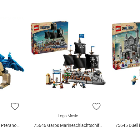
ZUR WUNSCHLISTE HINZUFÜGEN
ZUR WUNSCHLIST
Lego Movie
anodon V29
75646 Garps Marineschlachtschiff V29
75645 Duell