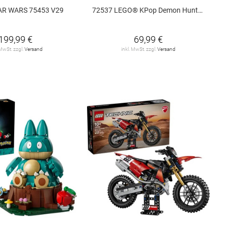
AR WARS 75453 V29
72537 LEGO® KPop Demon Hunters 72537 V29
199,99 €
69,99 €
 MwSt. zzgl.
Versand
inkl. MwSt. zzgl.
Versand