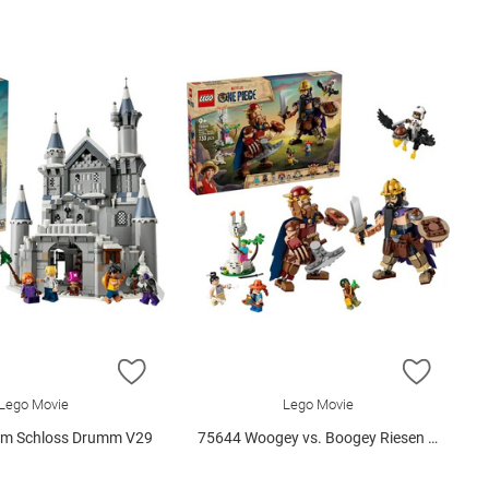
E HINZUFÜGEN
ZUR WUNSCHLISTE HINZUFÜGEN
ZUR W
Lego Movie
Lego Movie
 im Schloss Drumm V29
75644 Woogey vs. Boogey Riesen a.. V29