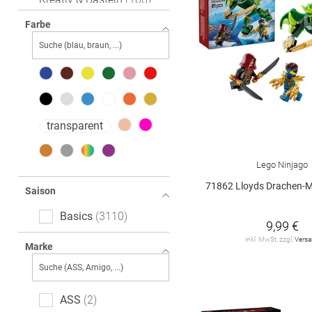
Puppen & Puppenzubehör
Farbe
206
Elektronisches Spielzeug
184
Spiele & Puzzle
657
transparent
Kuscheltiere
333
Bücher
37
Lego Ninjago
71862 Lloyds Drachen-Mech Bat
Saison
Basics
3110
9,99 €
inkl. MwSt. zzgl.
Vers
Marke
ASS
2