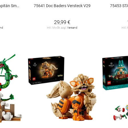
 Smoker V29
75641 Doc Baders Versteck V29
75453 ST
29,99 €
and
inkl. MwSt. zzgl.
Versand
inkl.