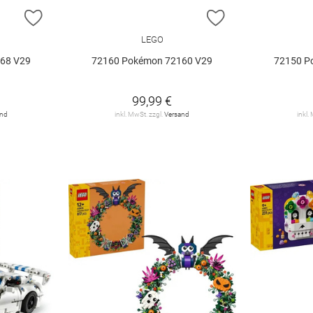
ZUR WUNSCHLISTE HINZUFÜGEN
ZUR WUNSCHLIST
LEGO
68 V29
72160 Pokémon 72160 V29
72150 P
99,99 €
and
inkl. MwSt. zzgl.
Versand
inkl.