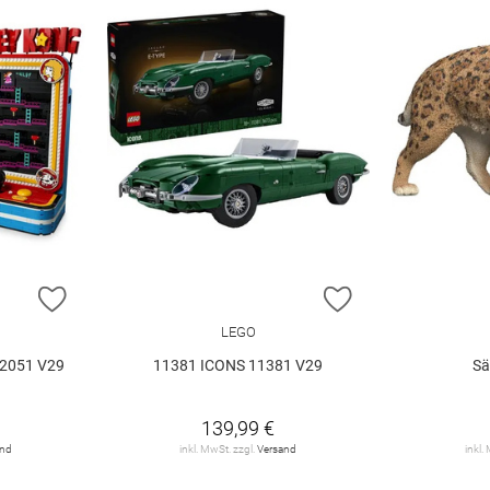
ZUR WUNSCHLISTE HINZUFÜGEN
ZUR WUNSCHLIST
LEGO
2051 V29
11381 ICONS 11381 V29
Sä
139,99 €
and
inkl. MwSt. zzgl.
Versand
inkl.