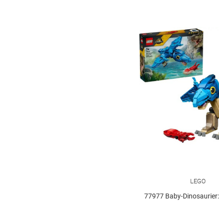
Carlsen
36
Carrera RC
9
Coppenrath
101
Depesche
79
Dickie
5
Die drei ???
43
Dinosaurs
8
Disney
12
Duplo
25
Einhorn
14
LEGO
Eldrador
11
77977 Baby-Dinosaurier: Pter
Farm World
12