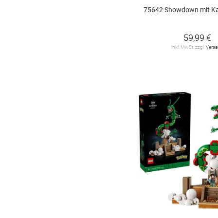
JELLYCAT
103
75642 Showdown mit Kapitän
Jumbo
3
59,99 €
KPOP DEMON
HUNTERS
1
inkl. MwSt. zzgl.
Vers
Kosmos
93
L.O.L. SURPRISE
5
LEGO
108
LEGO Architecture
5
LIVING PUPPETS
55
Lego Art
2
Lego City
40
Lego Classic
7
Lego Creator
20