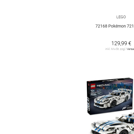
Lego Disney
14
LEGO
Lego Friends
28
72168 Pokémon 721
Lego Harry Potter
11
129,99 €
Lego Jurassic World
inkl. MwSt. zzgl.
Vers
5
Lego Lizenzen
36
Lego Marvel Super
Heroes
12
Lego Minecraft
18
Lego Movie
11
Lego Ninjago
29
Lego Speed
Champions
19