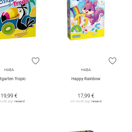
E HINZUFÜGEN
ZUR WUNSCHLISTE HINZUFÜGEN
ZUR W
HABA
HABA
tgarten Tropic
Happy Rainbow
19,99 €
17,99 €
 MwSt. zzgl.
Versand
inkl. MwSt. zzgl.
Versand