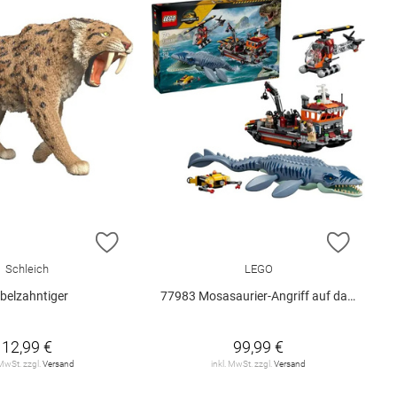
E HINZUFÜGEN
ZUR WUNSCHLISTE HINZUFÜGEN
ZUR W
Schleich
LEGO
belzahntiger
77983 Mosasaurier-Angriff auf das.. V29
12,99 €
99,99 €
 MwSt. zzgl.
Versand
inkl. MwSt. zzgl.
Versand