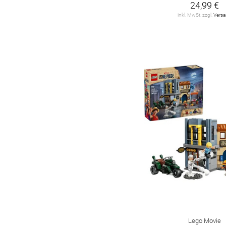
24,99 €
Fisher-Price
2
inkl. MwSt. zzgl.
Vers
Gravitrax
6
HABA
64
HAMA
2
HEX BOTS
1
HKM
46
Hama Dan
2
Harry Potter
1
Hasbro
15
Horse Club
4
Hot Wheels
7
Lego Movie