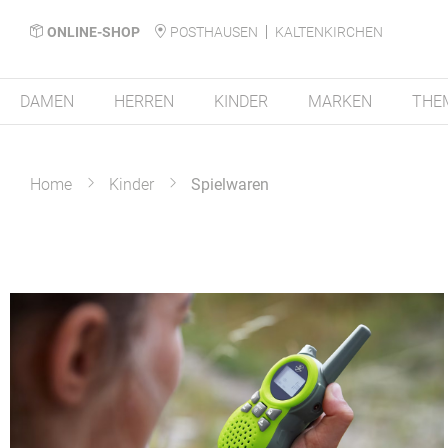
ONLINE-SHOP
POSTHAUSEN
KALTENKIRCHEN
DAMEN
HERREN
KINDER
MARKEN
THE
Home
Kinder
Spielwaren