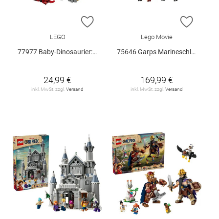
ZUR WUNSCHLISTE HINZUFÜGEN
ZUR W
LEGO
Lego Movie
77977 Baby-Dinosaurier: Pteranodon V29
75646 Garps Marineschlachtschiff V29
24,99 €
169,99 €
inkl. MwSt. zzgl.
Versand
inkl. MwSt. zzgl.
Versand