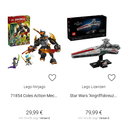
ZUR WUNSCHLISTE HINZUFÜGEN
ZUR W
Lego Ninjago
Lego Lizenzen
71854 Coles Action-Mech und Drache.. V29
Star Wars "Angriffskreuzer der Venator-Klasse", 75441
29,99 €
79,99 €
inkl. MwSt. zzgl.
Versand
inkl. MwSt. zzgl.
Versand