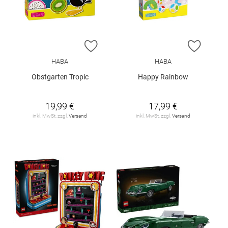
ZUR WUNSCHLISTE HINZUFÜGEN
ZUR W
HABA
HABA
Obstgarten Tropic
Happy Rainbow
19,99 €
17,99 €
inkl. MwSt. zzgl.
Versand
inkl. MwSt. zzgl.
Versand