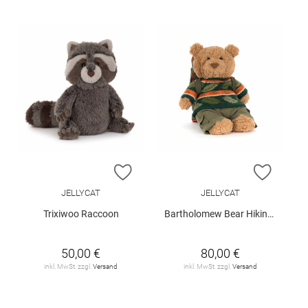
ZUR WUNSCHLISTE HINZUFÜGEN
ZUR W
JELLYCAT
JELLYCAT
Trixiwoo Raccoon
Bartholomew Bear Hiking Outfit
50,00 €
80,00 €
inkl. MwSt. zzgl.
Versand
inkl. MwSt. zzgl.
Versand