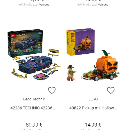
inkl. MwSt. zzgl.
Versand
inkl. MwSt. zzgl.
Versand
ZUR WUNSCHLISTE HINZUFÜGEN
ZUR W
Lego Technik
LEGO
42236 TECHNIC 42236 V29
40822 Pickup mit Halloweenkürbis V29
89,99 €
14,99 €