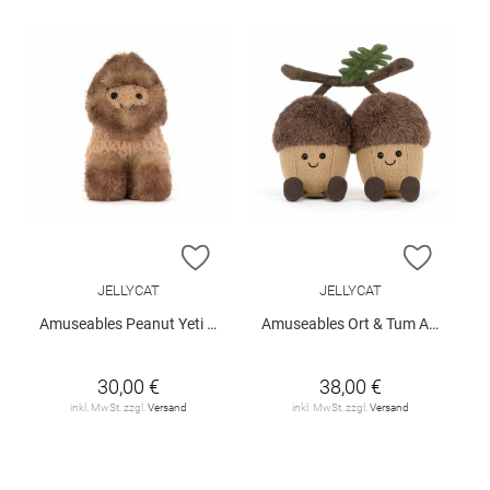
ZUR WUNSCHLISTE HINZUFÜGEN
ZUR W
JELLYCAT
JELLYCAT
Amuseables Peanut Yeti Outfit
Amuseables Ort & Tum Acorns
30,00 €
38,00 €
inkl. MwSt. zzgl.
Versand
inkl. MwSt. zzgl.
Versand