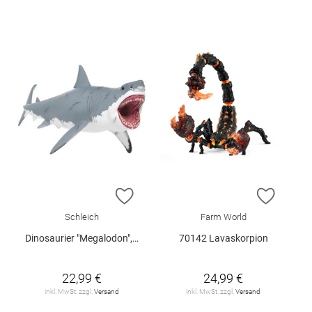
ZUR WUNSCHLISTE HINZUFÜGEN
ZUR W
Schleich
Farm World
Dinosaurier "Megalodon", Schleich
70142 Lavaskorpion
22,99 €
24,99 €
inkl. MwSt. zzgl.
Versand
inkl. MwSt. zzgl.
Versand