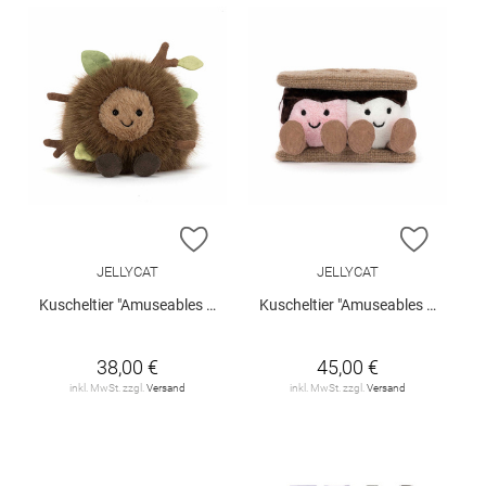
ZUR WUNSCHLISTE HINZUFÜGEN
ZUR W
JELLYCAT
JELLYCAT
Kuscheltier "Amuseables Mulshi Woodland Floor"
Kuscheltier "Amuseables S'mores"
38,00 €
45,00 €
inkl. MwSt. zzgl.
Versand
inkl. MwSt. zzgl.
Versand