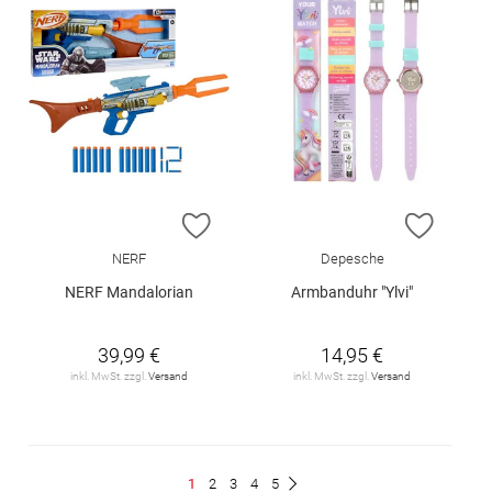
ZUR WUNSCHLISTE HINZUFÜGEN
ZUR W
NERF
Depesche
NERF Mandalorian
Armbanduhr "Ylvi"
39,99 €
14,95 €
inkl. MwSt. zzgl.
Versand
inkl. MwSt. zzgl.
Versand
Seite
Du
Seite
Seite
Seite
Seite
1
2
3
4
5
Seite
Weiter