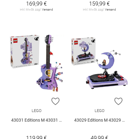
169,99 €
159,99 €
inkl. MwSt. zzgl.
Versand
inkl. MwSt. zzgl.
Versand
ZUR WUNSCHLISTE HINZUFÜGEN
ZUR W
LEGO
LEGO
43031 Editions M 43031 V29
43029 Editions M 43029 V29
119,99 €
49,99 €