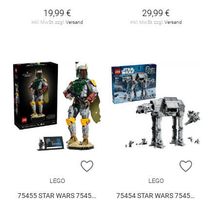
19,99 €
29,99 €
inkl. MwSt. zzgl.
Versand
inkl. MwSt. zzgl.
Versand
ZUR WUNSCHLISTE HINZUFÜGEN
ZUR W
LEGO
LEGO
75455 STAR WARS 75455 V29
75454 STAR WARS 75454 V29