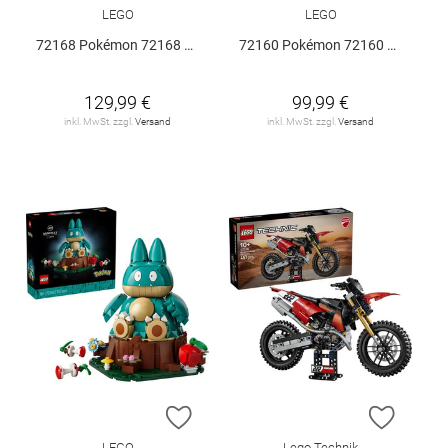
LEGO
LEGO
72168 Pokémon 72168 V29
72160 Pokémon 72160 V29
129,99 €
99,99 €
inkl. MwSt. zzgl.
Versand
inkl. MwSt. zzgl.
Versand
ZUR WUNSCHLISTE HINZUFÜGEN
ZUR W
LEGO
Lego Technik