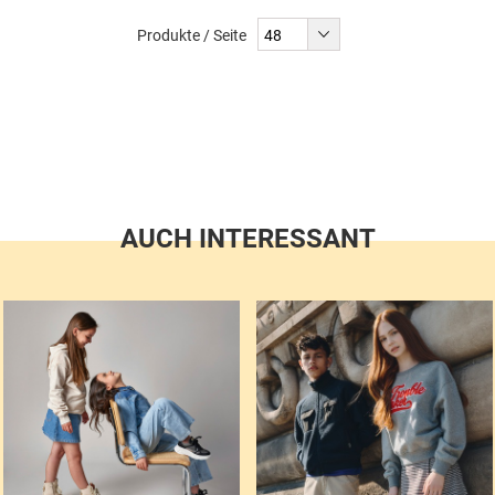
liest
Produkte / Seite
gerade
Seite
AUCH INTERESSANT