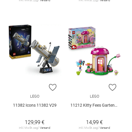
inkl. MwSt. zzgl.
Versand
inkl. MwSt. zzgl.
Versand
ZUR WUNSCHLISTE HINZUFÜGEN
ZUR W
LEGO
LEGO
11382 Icons 11382 V29
11212 Kitty Fees Gartenhaus V29
129,99 €
14,99 €
inkl. MwSt. zzgl.
Versand
inkl. MwSt. zzgl.
Versand