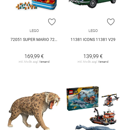
ZUR WUNSCHLISTE HINZUFÜGEN
ZUR W
LEGO
LEGO
72051 SUPER MARIO 72051 V29
11381 ICONS 11381 V29
169,99 €
139,99 €
inkl. MwSt. zzgl.
Versand
inkl. MwSt. zzgl.
Versand