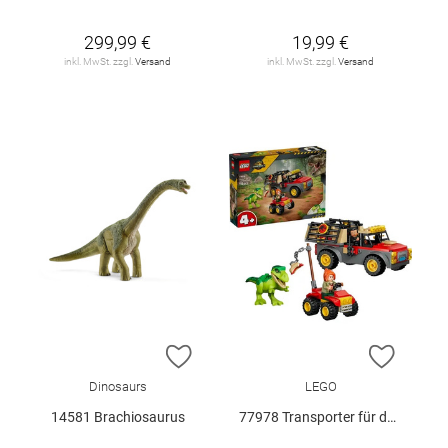
299,99 €
19,99 €
inkl. MwSt. zzgl.
Versand
inkl. MwSt. zzgl.
Versand
ZUR WUNSCHLISTE HINZUFÜGEN
ZUR W
Dinosaurs
LEGO
14581 Brachiosaurus
77978 Transporter für den Jungen T.. V29