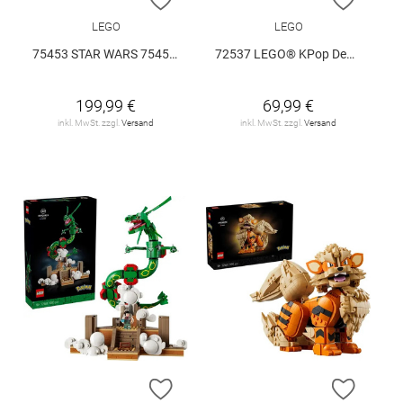
LEGO
LEGO
75453 STAR WARS 75453 V29
72537 LEGO® KPop Demon Hunters 72537 V29
199,99 €
69,99 €
inkl. MwSt. zzgl.
Versand
inkl. MwSt. zzgl.
Versand
ZUR WUNSCHLISTE HINZUFÜGEN
ZUR W