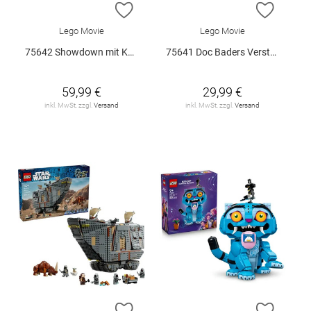
ZUR WUNSCHLISTE HINZUFÜGEN
ZUR W
Lego Movie
Lego Movie
75642 Showdown mit Kapitän Smoker V29
75641 Doc Baders Versteck V29
59,99 €
29,99 €
inkl. MwSt. zzgl.
Versand
inkl. MwSt. zzgl.
Versand
ZUR WUNSCHLISTE HINZUFÜGEN
ZUR W