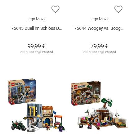
ZUR WUNSCHLISTE HINZUFÜGEN
ZUR W
Lego Movie
Lego Movie
75645 Duell im Schloss Drumm V29
75644 Woogey vs. Boogey Riesen a.. V29
99,99 €
79,99 €
inkl. MwSt. zzgl.
Versand
inkl. MwSt. zzgl.
Versand