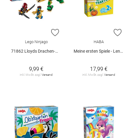
ZUR WUNSCHLISTE HINZUFÜGEN
ZUR W
Lego Ninjago
HABA
71862 Lloyds Drachen-Mech Battle Set V29
Meine ersten Spiele - Lennys Traktor
9,99 €
17,99 €
inkl. MwSt. zzgl.
Versand
inkl. MwSt. zzgl.
Versand