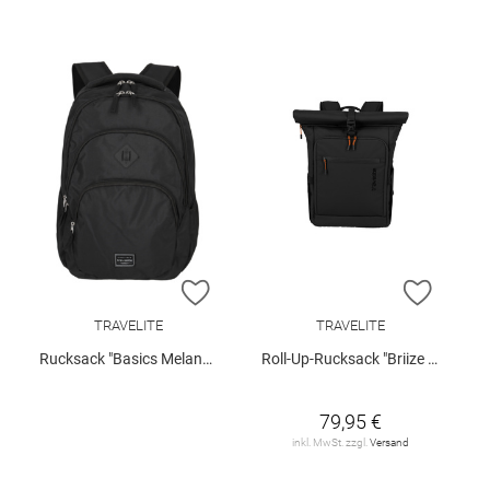
ZUR WUNSCHLISTE HINZUFÜGEN
ZUR W
TRAVELITE
TRAVELITE
Rucksack "Basics Melange"
Roll-Up-Rucksack "Briize M"
79,95 €
inkl. MwSt. zzgl.
Versand