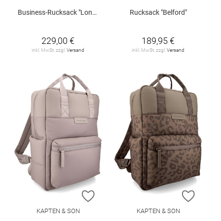
Business-Rucksack "London"
Rucksack "Belford"
229,00 €
189,95 €
inkl. MwSt. zzgl.
Versand
inkl. MwSt. zzgl.
Versand
ZUR WUNSCHLISTE HINZUFÜGEN
ZUR W
KAPTEN & SON
KAPTEN & SON