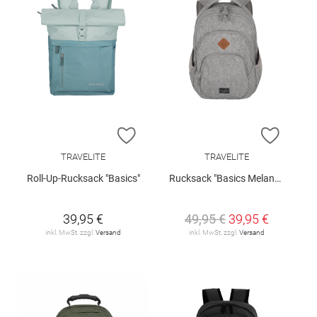
ZUR WUNSCHLISTE HINZUFÜGEN
ZUR W
TRAVELITE
TRAVELITE
Roll-Up-Rucksack "Basics"
Rucksack "Basics Melange"
39,95 €
49,95 €
39,95 €
inkl. MwSt. zzgl.
Versand
inkl. MwSt. zzgl.
Versand