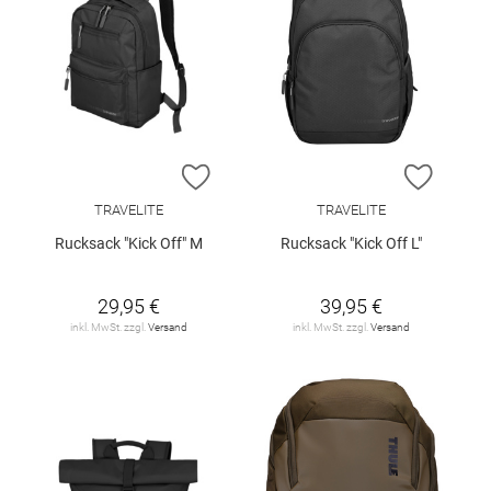
ZUR WUNSCHLISTE HINZUFÜGEN
ZUR W
TRAVELITE
TRAVELITE
Rucksack "Kick Off" M
Rucksack "Kick Off L"
29,95 €
39,95 €
inkl. MwSt. zzgl.
Versand
inkl. MwSt. zzgl.
Versand