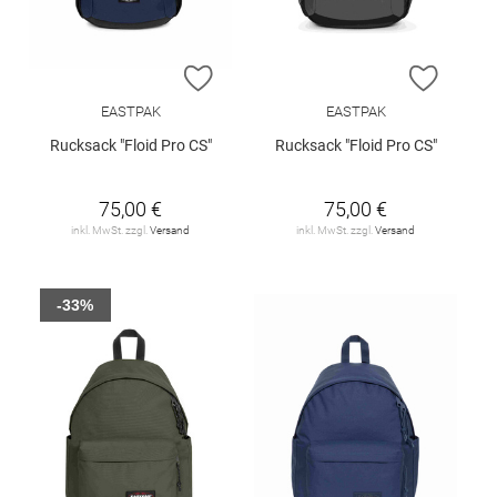
ZUR WUNSCHLISTE HINZUFÜGEN
ZUR W
EASTPAK
EASTPAK
Rucksack "Floid Pro CS"
Rucksack "Floid Pro CS"
75,00 €
75,00 €
inkl. MwSt. zzgl.
Versand
inkl. MwSt. zzgl.
Versand
-33%