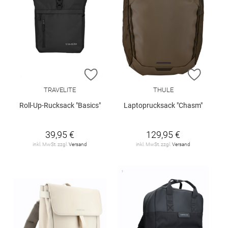
ZUR WUNSCHLISTE HINZUFÜGEN
ZUR W
TRAVELITE
THULE
Roll-Up-Rucksack "Basics"
Laptoprucksack "Chasm"
39,95 €
129,95 €
inkl. MwSt. zzgl.
Versand
inkl. MwSt. zzgl.
Versand