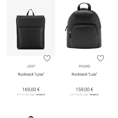
ZUR WUNSCHLISTE HINZUFÜGEN
ZUR W
JOST
PICARD
Rucksack "Lysa"
Rucksack "Luis"
169,00 €
159,00 €
inkl. MwSt. zzgl.
Versand
inkl. MwSt. zzgl.
Versand