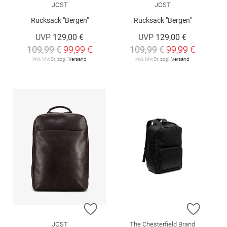
JOST
JOST
Rucksack "Bergen"
Rucksack "Bergen"
UVP
129,00 €
UVP
129,00 €
109,99 €
99,99 €
109,99 €
99,99 €
inkl. MwSt. zzgl.
Versand
inkl. MwSt. zzgl.
Versand
ZUR WUNSCHLISTE HINZUFÜGEN
ZUR W
JOST
The Chesterfield Brand