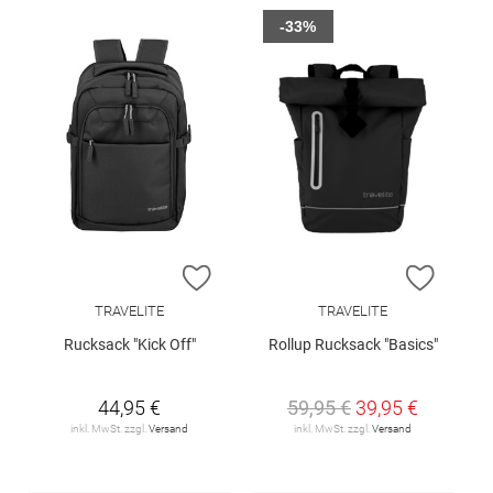
-33%
ZUR WUNSCHLISTE HINZUFÜGEN
ZUR W
TRAVELITE
TRAVELITE
Rucksack "Kick Off"
Rollup Rucksack "Basics"
44,95 €
59,95 €
39,95 €
inkl. MwSt. zzgl.
Versand
inkl. MwSt. zzgl.
Versand