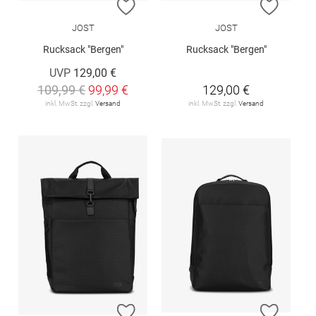
ZUR WUNSCHLISTE HINZUFÜGEN
ZUR W
JOST
JOST
Rucksack "Bergen"
Rucksack "Bergen"
UVP
129,00 €
109,99 €
99,99 €
129,00 €
inkl. MwSt. zzgl.
Versand
inkl. MwSt. zzgl.
Versand
ZUR WUNSCHLISTE HINZUFÜGEN
ZUR W