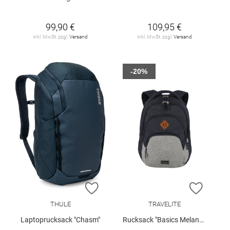
99,90 €
109,95 €
inkl. MwSt. zzgl.
Versand
inkl. MwSt. zzgl.
Versand
-20%
ZUR WUNSCHLISTE HINZUFÜGEN
ZUR W
THULE
TRAVELITE
Laptoprucksack "Chasm"
Rucksack "Basics Melange"