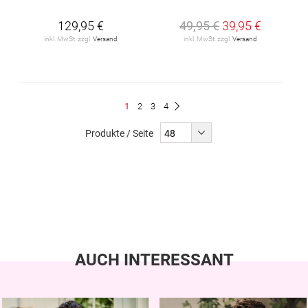
129,95 €
49,95 €
39,95 €
inkl. MwSt. zzgl.
Versand
inkl. MwSt. zzgl.
Versand
Seite
Du
Seite
Seite
Seite
1
2
3
4
Seite
Weiter
liest
Produkte / Seite
gerade
Seite
AUCH INTERESSANT