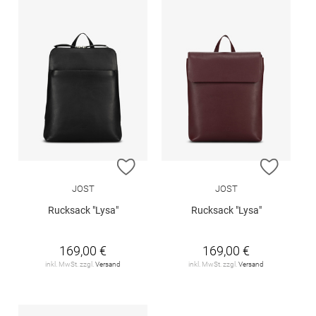
ZUR WUNSCHLISTE HINZUFÜGEN
ZUR W
JOST
JOST
Rucksack "Lysa"
Rucksack "Lysa"
169,00 €
169,00 €
inkl. MwSt. zzgl.
Versand
inkl. MwSt. zzgl.
Versand