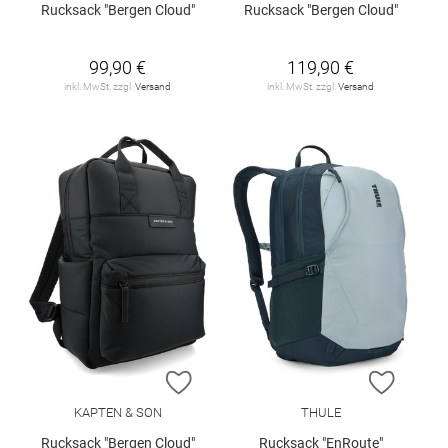
Rucksack "Bergen Cloud"
Rucksack "Bergen Cloud"
99,90 €
119,90 €
inkl. MwSt. zzgl.
Versand
inkl. MwSt. zzgl.
Versand
ZUR WUNSCHLISTE HINZUFÜGEN
ZUR W
KAPTEN & SON
THULE
Rucksack "Bergen Cloud"
Rucksack "EnRoute"