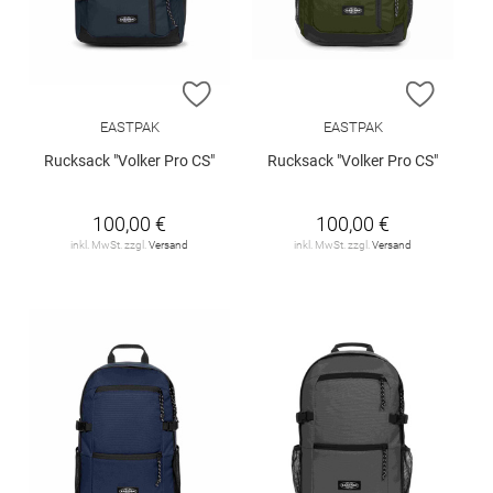
ZUR WUNSCHLISTE HINZUFÜGEN
ZUR W
EASTPAK
EASTPAK
Rucksack "Volker Pro CS"
Rucksack "Volker Pro CS"
100,00 €
100,00 €
inkl. MwSt. zzgl.
Versand
inkl. MwSt. zzgl.
Versand