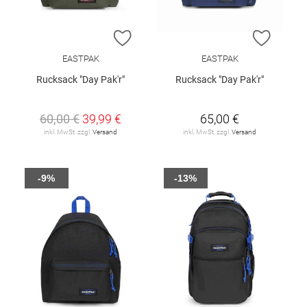
ZUR WUNSCHLISTE HINZUFÜGEN
ZUR W
EASTPAK
EASTPAK
Rucksack "Day Pak'r"
Rucksack "Day Pak'r"
60,00 €
39,99 €
65,00 €
inkl. MwSt. zzgl.
Versand
inkl. MwSt. zzgl.
Versand
-9%
-13%