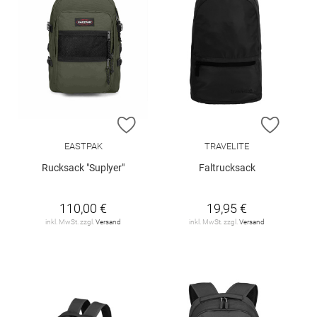
ZUR WUNSCHLISTE HINZUFÜGEN
ZUR W
EASTPAK
TRAVELITE
Rucksack "Suplyer"
Faltrucksack
110,00 €
19,95 €
inkl. MwSt. zzgl.
Versand
inkl. MwSt. zzgl.
Versand