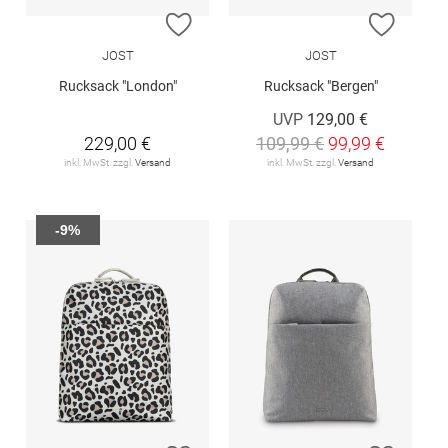
ZUR WUNSCHLISTE HINZUFÜGEN
ZUR W
JOST
JOST
Rucksack "London"
Rucksack "Bergen"
UVP
129,00 €
229,00 €
109,99 €
99,99 €
inkl. MwSt. zzgl.
Versand
inkl. MwSt. zzgl.
Versand
-9%