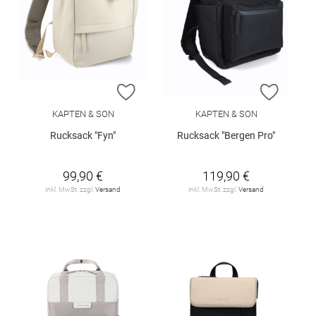
ZUR WUNSCHLISTE HINZUFÜGEN
ZUR W
KAPTEN & SON
KAPTEN & SON
Rucksack "Fyn"
Rucksack "Bergen Pro"
99,90 €
119,90 €
inkl. MwSt. zzgl.
Versand
inkl. MwSt. zzgl.
Versand