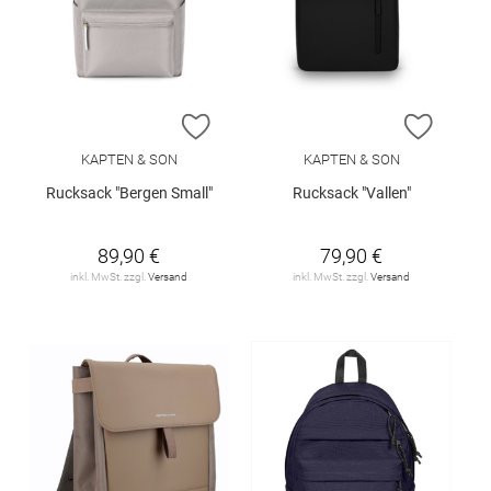
ZUR WUNSCHLISTE HINZUFÜGEN
ZUR W
KAPTEN & SON
KAPTEN & SON
Rucksack "Bergen Small"
Rucksack "Vallen"
89,90 €
79,90 €
inkl. MwSt. zzgl.
Versand
inkl. MwSt. zzgl.
Versand