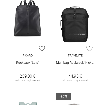
ZUR WUNSCHLISTE HINZUFÜGEN
ZUR W
PICARD
TRAVELITE
Rucksack "Luis"
Multibag Rucksack "Kick Off"
239,00 €
44,95 €
inkl. MwSt. zzgl.
Versand
inkl. MwSt. zzgl.
Versand
-20%