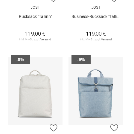
JOST
JOST
Rucksack "Tallinn"
Business-Rucksack "Tallinn"
119,00 €
119,00 €
inkl. MwSt. zzgl.
Versand
inkl. MwSt. zzgl.
Versand
-9%
-9%
ZUR WUNSCHLISTE HINZUFÜGEN
ZUR W