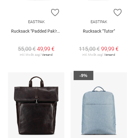
ZUR WUNSCHLISTE HINZUFÜGEN
ZUR W
EASTPAK
EASTPAK
Rucksack "Padded Pak'r®"
Rucksack "Tutor"
55,00 €
49,99 €
115,00 €
99,99 €
inkl. MwSt. zzgl.
Versand
inkl. MwSt. zzgl.
Versand
-9%