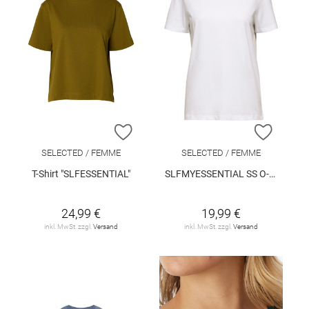
ZUR WUNSCHLISTE HINZUFÜGEN
ZUR W
SELECTED / FEMME
SELECTED / FEMME
T-Shirt "SLFESSENTIAL"
SLFMYESSENTIAL SS O-NECK TEE NOOS
24,99 €
19,99 €
inkl. MwSt. zzgl.
Versand
inkl. MwSt. zzgl.
Versand