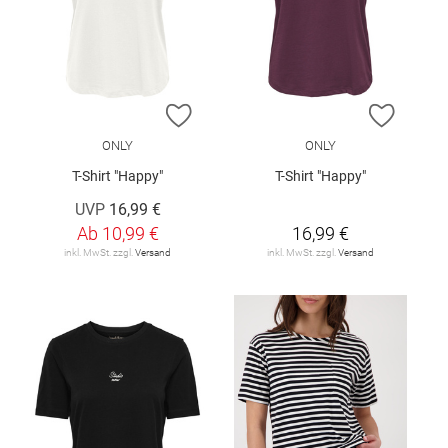
ZUR WUNSCHLISTE HINZUFÜGEN
ZUR W
ONLY
ONLY
T-Shirt "Happy"
T-Shirt "Happy"
UVP
16,99 €
Ab
10,99 €
16,99 €
inkl. MwSt. zzgl.
Versand
inkl. MwSt. zzgl.
Versand