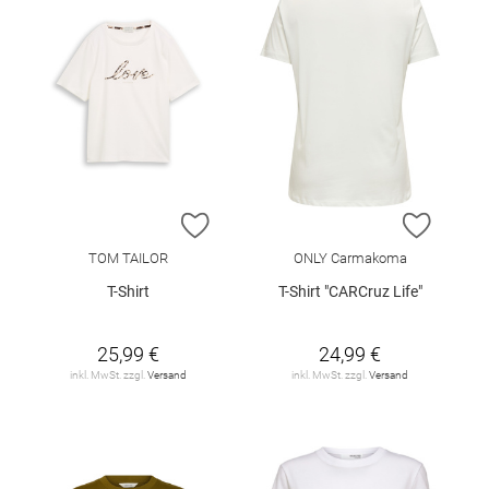
ZUR WUNSCHLISTE HINZUFÜGEN
ZUR W
TOM TAILOR
ONLY Carmakoma
T-Shirt
T-Shirt "CARCruz Life"
25,99 €
24,99 €
inkl. MwSt. zzgl.
Versand
inkl. MwSt. zzgl.
Versand