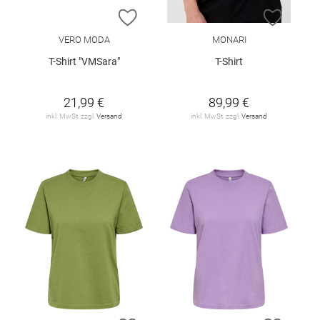
ZUR WUNSCHLISTE HINZUFÜGEN
ZUR W
VERO MODA
MONARI
T-Shirt "VMSara"
T-Shirt
21,99 €
89,99 €
inkl. MwSt. zzgl.
Versand
inkl. MwSt. zzgl.
Versand