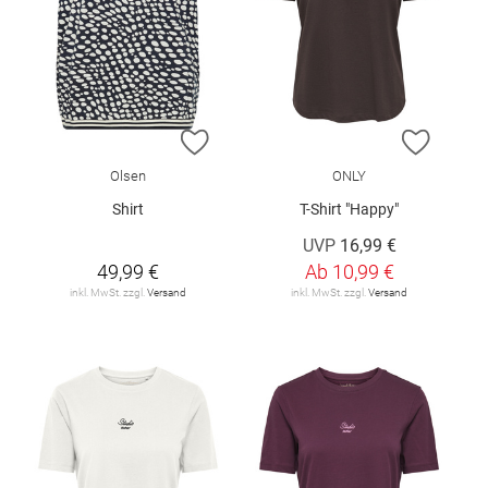
ZUR WUNSCHLISTE HINZUFÜGEN
ZUR W
Olsen
ONLY
Shirt
T-Shirt "Happy"
UVP
16,99 €
49,99 €
Ab
10,99 €
inkl. MwSt. zzgl.
Versand
inkl. MwSt. zzgl.
Versand