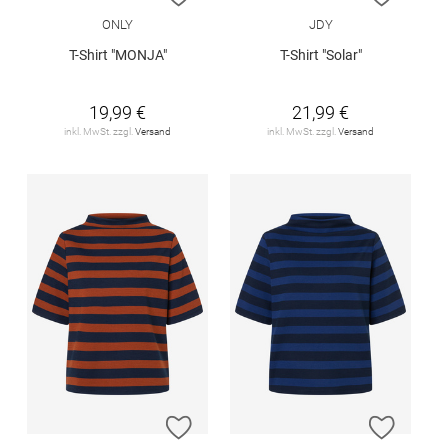
ONLY
JDY
T-Shirt "MONJA"
T-Shirt "Solar"
19,99 €
21,99 €
inkl. MwSt. zzgl.
Versand
inkl. MwSt. zzgl.
Versand
ZUR WUNSCHLISTE HINZUFÜGEN
ZUR W