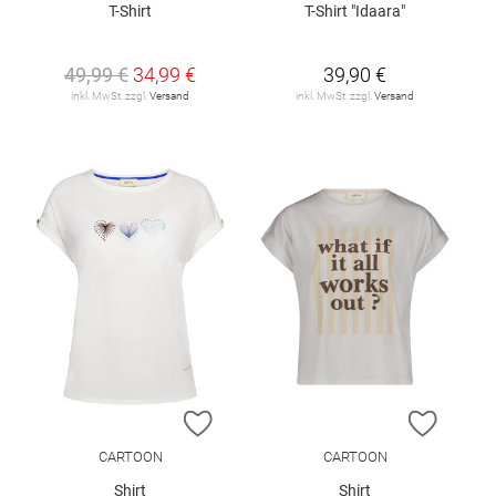
T-Shirt
T-Shirt "Idaara"
49,99 €
34,99 €
39,90 €
inkl. MwSt. zzgl.
Versand
inkl. MwSt. zzgl.
Versand
ZUR WUNSCHLISTE HINZUFÜGEN
ZUR W
CARTOON
CARTOON
Shirt
Shirt