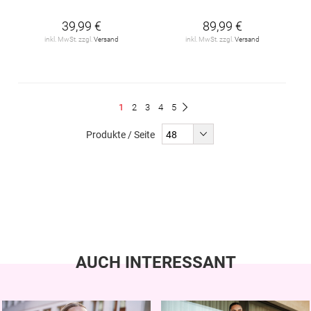
39,99 €
89,99 €
inkl. MwSt. zzgl.
Versand
inkl. MwSt. zzgl.
Versand
Seite
Du
Seite
Seite
Seite
Seite
1
2
3
4
5
Seite
Weiter
liest
Produkte / Seite
gerade
Seite
AUCH INTERESSANT