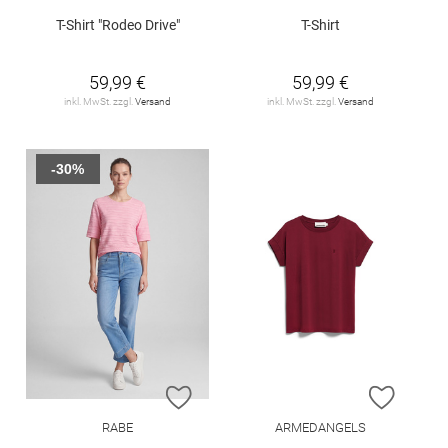
T-Shirt "Rodeo Drive"
T-Shirt
59,99 €
59,99 €
inkl. MwSt. zzgl.
Versand
inkl. MwSt. zzgl.
Versand
-30%
ZUR WUNSCHLISTE HINZUFÜGEN
ZUR W
RABE
ARMEDANGELS