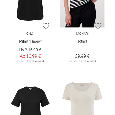
ZUR WUNSCHLISTE HINZUFÜGEN
ZUR W
ONLY
MONARI
T-Shirt "Happy"
T-Shirt
UVP
16,99 €
Ab
10,99 €
39,99 €
inkl. MwSt. zzgl.
Versand
inkl. MwSt. zzgl.
Versand