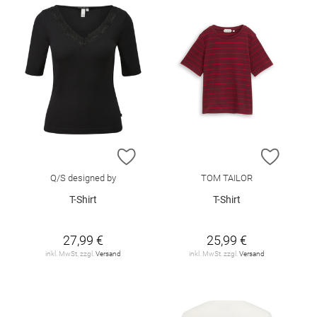
ZUR WUNSCHLISTE HINZUFÜGEN
ZUR W
Q/S designed by
TOM TAILOR
T-Shirt
T-Shirt
27,99 €
25,99 €
inkl. MwSt. zzgl.
Versand
inkl. MwSt. zzgl.
Versand