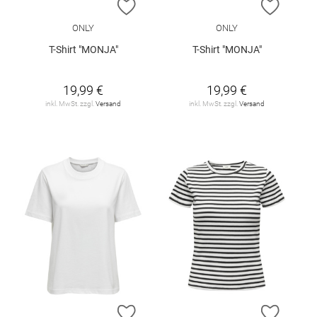
ZUR WUNSCHLISTE HINZUFÜGEN
ZUR W
ONLY
ONLY
T-Shirt "MONJA"
T-Shirt "MONJA"
19,99 €
19,99 €
inkl. MwSt. zzgl.
Versand
inkl. MwSt. zzgl.
Versand
ZUR WUNSCHLISTE HINZUFÜGEN
ZUR W