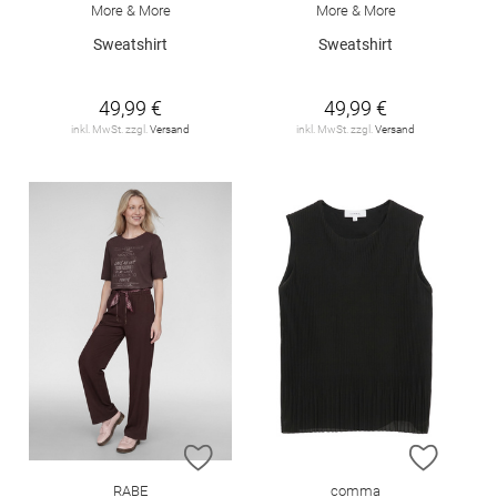
More & More
More & More
Sweatshirt
Sweatshirt
49,99 €
49,99 €
inkl. MwSt. zzgl.
Versand
inkl. MwSt. zzgl.
Versand
ZUR WUNSCHLISTE HINZUFÜGEN
ZUR W
RABE
comma