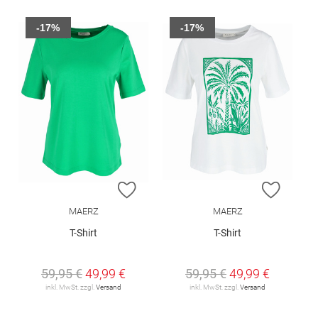
-17%
-17%
ZUR WUNSCHLISTE HINZUFÜGEN
ZUR W
MAERZ
MAERZ
T-Shirt
T-Shirt
59,95 €
49,99 €
59,95 €
49,99 €
inkl. MwSt. zzgl.
Versand
inkl. MwSt. zzgl.
Versand