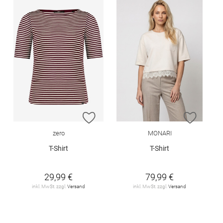
ZUR WUNSCHLISTE HINZUFÜGEN
ZUR W
zero
MONARI
T-Shirt
T-Shirt
29,99 €
79,99 €
inkl. MwSt. zzgl.
Versand
inkl. MwSt. zzgl.
Versand