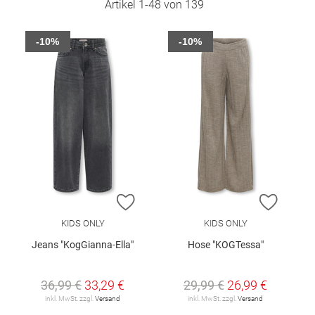
Artikel
1
-
48
von
139
-10%
-10%
ZUR WUNSCHLISTE HINZUFÜGEN
ZUR W
KIDS ONLY
KIDS ONLY
Jeans "KogGianna-Ella"
Hose "KOGTessa"
36,99 €
33,29 €
29,99 €
26,99 €
inkl. MwSt. zzgl.
Versand
inkl. MwSt. zzgl.
Versand