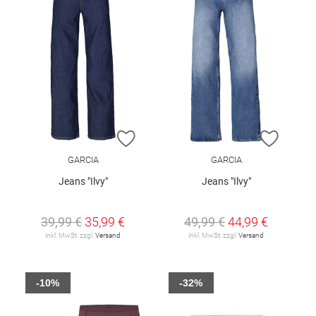
ZUR WUNSCHLISTE HINZUFÜGEN
ZUR W
GARCIA
GARCIA
Jeans "Ilvy"
Jeans "Ilvy"
39,99 €
35,99 €
49,99 €
44,99 €
inkl. MwSt. zzgl.
Versand
inkl. MwSt. zzgl.
Versand
-10%
-32%