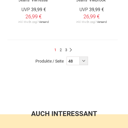
UVP
39,99 €
UVP
39,99 €
26,99 €
26,99 €
inkl. MwSt. zzgl.
Versand
inkl. MwSt. zzgl.
Versand
Seite
Du
Seite
Seite
1
2
3
Seite
Weiter
liest
Produkte / Seite
gerade
Seite
AUCH INTERESSANT