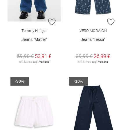
ZUR WUNSCHLISTE HINZUFÜGEN
ZUR W
Tommy Hilfiger
VERO MODA Girl
Jeans "Mabel"
Jeans "Tessa"
59,90 €
53,91 €
39,99 €
26,99 €
inkl. MwSt. zzgl.
Versand
inkl. MwSt. zzgl.
Versand
-30%
-10%