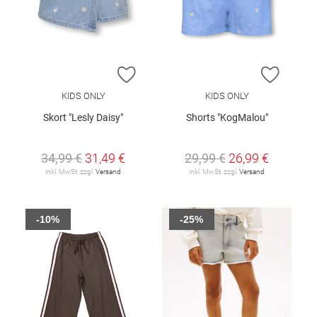
ZUR WUNSCHLISTE HINZUFÜGEN
ZUR W
KIDS ONLY
KIDS ONLY
Skort "Lesly Daisy"
Shorts "KogMalou"
34,99 €
31,49 €
29,99 €
26,99 €
inkl. MwSt. zzgl.
Versand
inkl. MwSt. zzgl.
Versand
-10%
-25%