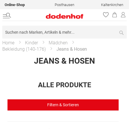
Online-Shop
Posthausen
Kaltenkirchen
Su
Home
Kinder
Mädchen
Bekleidung (140-176)
Jeans & Hosen
JEANS & HOSEN
ALLE PRODUKTE
Filtern & Sortieren