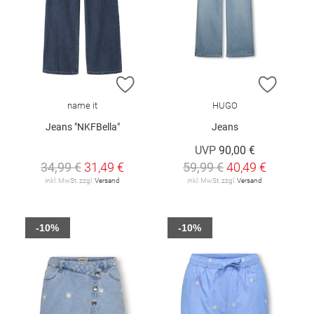
ZUR WUNSCHLISTE HINZUFÜGEN
ZUR W
name it
HUGO
Jeans "NKFBella"
Jeans
UVP
90,00 €
34,99 €
31,49 €
59,99 €
40,49 €
inkl. MwSt. zzgl.
Versand
inkl. MwSt. zzgl.
Versand
-10%
-10%