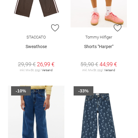
ZUR WUNSCHLISTE HINZUFÜGEN
ZUR W
STACCATO
Tommy Hilfiger
Sweathose
Shorts "Harper"
29,99 €
26,99 €
59,90 €
44,99 €
inkl. MwSt. zzgl.
Versand
inkl. MwSt. zzgl.
Versand
-10%
-33%