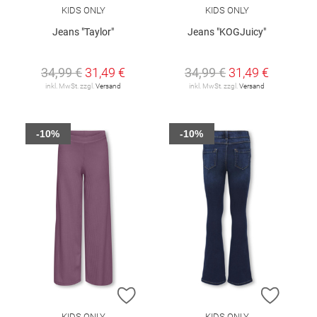
KIDS ONLY
KIDS ONLY
Jeans "Taylor"
Jeans "KOGJuicy"
34,99 €
31,49 €
34,99 €
31,49 €
inkl. MwSt. zzgl.
Versand
inkl. MwSt. zzgl.
Versand
-10%
-10%
ZUR WUNSCHLISTE HINZUFÜGEN
ZUR W
KIDS ONLY
KIDS ONLY