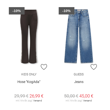
-10%
-10%
ZUR WUNSCHLISTE HINZUFÜGEN
ZUR W
KIDS ONLY
GUESS
Hose "KogAda"
Jeans
29,99 €
26,99 €
50,00 €
45,00 €
inkl. MwSt. zzgl.
Versand
inkl. MwSt. zzgl.
Versand