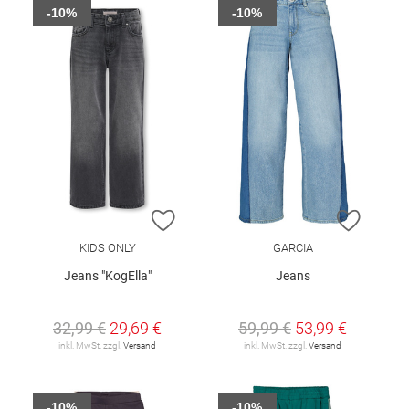
-10%
-10%
ZUR WUNSCHLISTE HINZUFÜGEN
ZUR W
KIDS ONLY
GARCIA
Jeans "KogElla"
Jeans
32,99 €
29,69 €
59,99 €
53,99 €
inkl. MwSt. zzgl.
Versand
inkl. MwSt. zzgl.
Versand
-10%
-10%