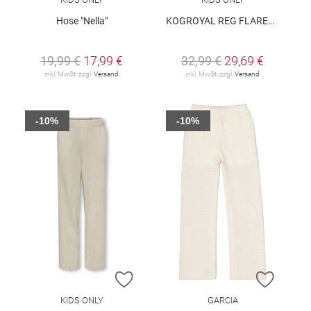
Hose "Nella"
KOGROYAL REG FLARED DNM PIM0237 NOOS
19,99 €
17,99 €
32,99 €
29,69 €
inkl. MwSt. zzgl.
Versand
inkl. MwSt. zzgl.
Versand
-10%
-10%
ZUR WUNSCHLISTE HINZUFÜGEN
ZUR W
KIDS ONLY
GARCIA