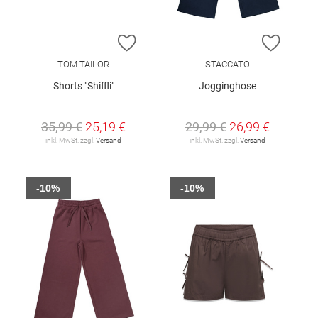
ZUR WUNSCHLISTE HINZUFÜGEN
ZUR W
TOM TAILOR
STACCATO
Shorts "Shiffli"
Jogginghose
35,99 €
25,19 €
29,99 €
26,99 €
inkl. MwSt. zzgl.
Versand
inkl. MwSt. zzgl.
Versand
-10%
-10%