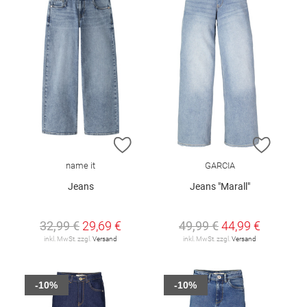
ZUR WUNSCHLISTE HINZUFÜGEN
ZUR W
name it
GARCIA
Jeans
Jeans "Marall"
32,99 €
29,69 €
49,99 €
44,99 €
inkl. MwSt. zzgl.
Versand
inkl. MwSt. zzgl.
Versand
-10%
-10%