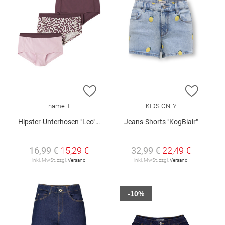
ZUR WUNSCHLISTE HINZUFÜGEN
ZUR W
name it
KIDS ONLY
Hipster-Unterhosen "Leo", 3er-Pack
Jeans-Shorts "KogBlair"
16,99 €
15,29 €
32,99 €
22,49 €
inkl. MwSt. zzgl.
Versand
inkl. MwSt. zzgl.
Versand
-10%