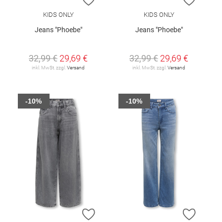
KIDS ONLY
KIDS ONLY
Jeans "Phoebe"
Jeans "Phoebe"
32,99 €
29,69 €
32,99 €
29,69 €
inkl. MwSt. zzgl.
Versand
inkl. MwSt. zzgl.
Versand
-10%
-10%
ZUR WUNSCHLISTE HINZUFÜGEN
ZUR W