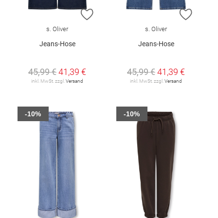
ZUR WUNSCHLISTE HINZUFÜGEN
ZUR W
s. Oliver
s. Oliver
Jeans-Hose
Jeans-Hose
45,99 €
41,39 €
45,99 €
41,39 €
inkl. MwSt. zzgl.
Versand
inkl. MwSt. zzgl.
Versand
-10%
-10%