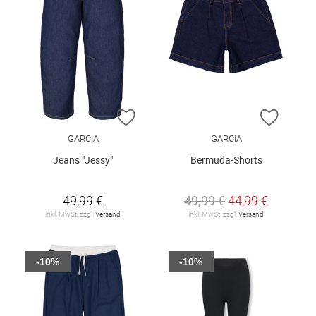
ZUR WUNSCHLISTE HINZUFÜGEN
ZUR W
GARCIA
GARCIA
Jeans "Jessy"
Bermuda-Shorts
49,99 €
49,99 €
44,99 €
inkl. MwSt. zzgl.
Versand
inkl. MwSt. zzgl.
Versand
-10%
-10%