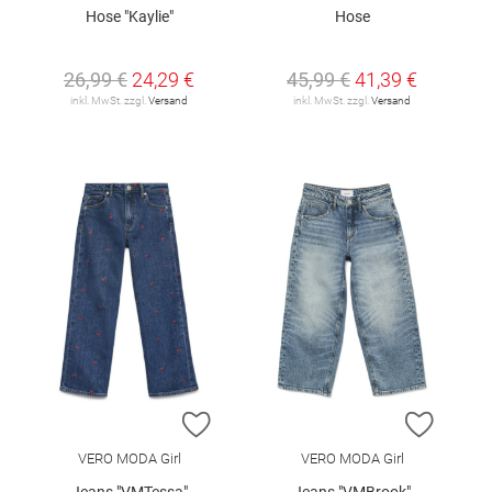
Hose "Kaylie"
Hose
26,99 €
24,29 €
45,99 €
41,39 €
inkl. MwSt. zzgl.
Versand
inkl. MwSt. zzgl.
Versand
ZUR WUNSCHLISTE HINZUFÜGEN
ZUR W
VERO MODA Girl
VERO MODA Girl
Jeans "VMTessa"
Jeans "VMBrook"