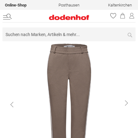
Online-Shop
Posthausen
Kaltenkirchen
Su
Zum
Ende
der
Bildergalerie
springen