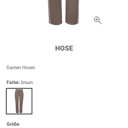
Zum
HOSE
Anfang
der
Bildergalerie
Damen Hosen
springen
Farbe:
braun
Größe