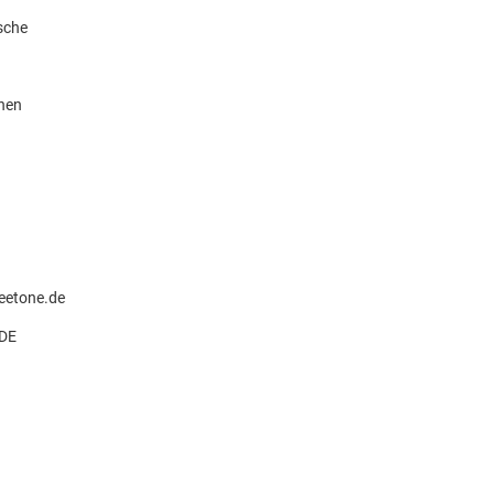
sche
knen
eetone.de
 DE