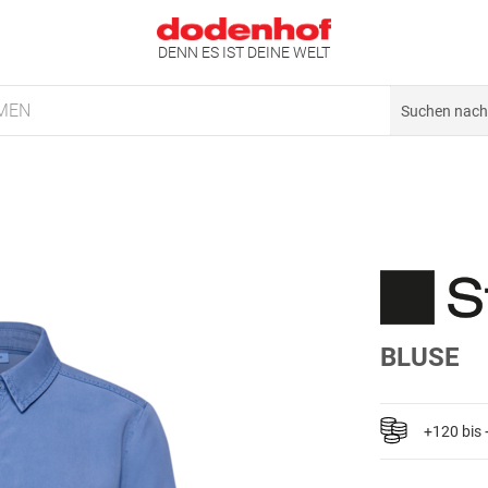
DENN ES IST DEINE WELT
MEN
BLUSE
+120 bis