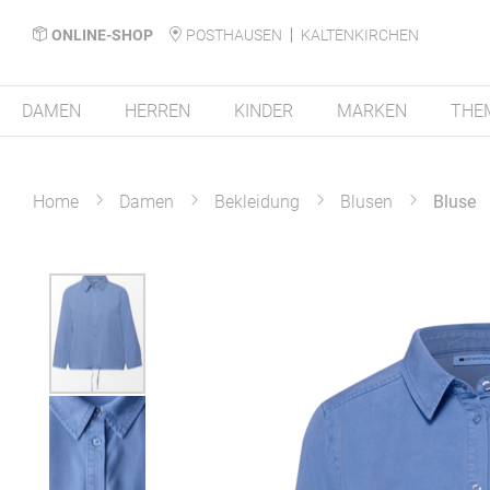
ONLINE-SHOP
POSTHAUSEN
KALTENKIRCHEN
DAMEN
HERREN
KINDER
MARKEN
THE
Home
Damen
Bekleidung
Blusen
Bluse
Zum
Ende
der
Bildergalerie
springen