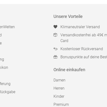
Unsere Vorteile
enWelten
Klimaneutraler Versand
d
Versandkostenfrei ab 49€ 
Card
e
Kostenloser Rückversand
Bonuspunkte auf deine Bes
ung
xikon
Online einkaufen
Damen
ferung
Herren
Rückgabe
Kinder
Premium