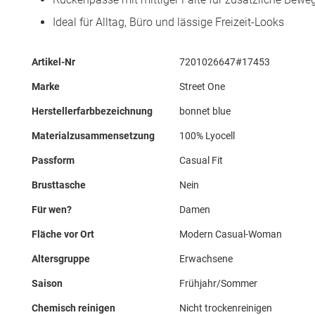
Ideal für Alltag, Büro und lässige Freizeit-Looks
Mehr
Artikel-Nr
7201026647#17453
Informationen
Marke
Street One
Herstellerfarbbezeichnung
bonnet blue
Materialzusammensetzung
100% Lyocell
Passform
Casual Fit
Brusttasche
Nein
Für wen?
Damen
Fläche vor Ort
Modern Casual-Woman
Altersgruppe
Erwachsene
Saison
Frühjahr/Sommer
Chemisch reinigen
Nicht trockenreinigen