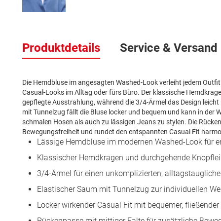
Zum
Anfang
Produktdetails
Service & Versand
der
Bildergalerie
springen
Die Hemdbluse im angesagten Washed-Look verleiht jedem Outfit e
Casual-Looks im Alltag oder fürs Büro. Der klassische Hemdkragen
gepflegte Ausstrahlung, während die 3/4-Ärmel das Design leicht
mit Tunnelzug fällt die Bluse locker und bequem und kann in der W
schmalen Hosen als auch zu lässigen Jeans zu stylen. Die Rücken
Bewegungsfreiheit und rundet den entspannten Casual Fit harmo
Lässige Hemdbluse im modernen Washed-Look für en
Klassischer Hemdkragen und durchgehende Knopfleiste
3/4-Ärmel für einen unkomplizierten, alltagstauglichen
Elastischer Saum mit Tunnelzug zur individuellen We
Locker wirkender Casual Fit mit bequemer, fließender 
Rückenpasse mit mittiger Falte für zusätzliche Beweg