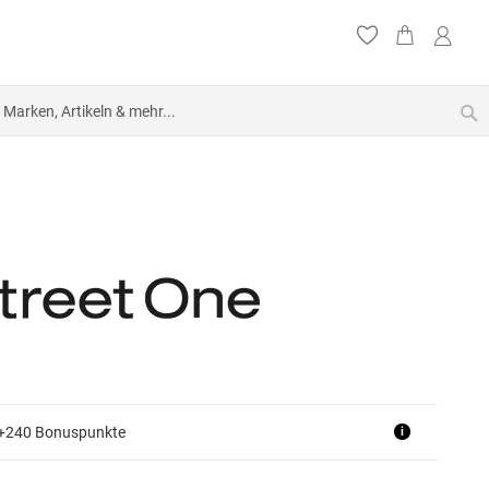
S
 +240 Bonuspunkte
i